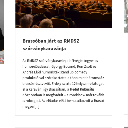
LISTÁJÁT
Brassóban járt az RMDSZ
szórványkaravánja
Az RMDSZ szórványkaravánja hétvégén ingyenes
humorelőadással, György Botond, Kun Zsolt és
András Előd humoristák stand up comedy
produkcióival szórakoztatta a több mint háromszáz
brassói résztvevőt. Erdély-szerte 12 helyszínre látogat
el a karaván, így Brassóban, a Redut Kulturális
Központban is megfordult – a roadshow már tovább
is robogott. Az előadás előtt bemutatkozott a Brassó
megyei [...]