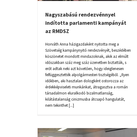
Nagyszabású rendezvénnyel
indította parlamenti kampányát
az RMDSZ
Horváth Anna házigazdaként nyitotta meg a
Szövetség kampánynyitó rendezvényét, beszédében
köszönetet mondott mindazoknak, akik az elmúlt
időszakban száz meg száz üzenetben biztatták, s
erőt adtak neki azt követően, hogy ideiglenesen
felfüggesztették alpolgármesteri tisztségéből. „Ilyen
időkben, aki hasztalan dologként ostorozza az
érdekképviseleti munkánkat, átragasztva a román
társadalmon eluralkodó bizalmatlanság,
kilátástalanság cinizmusba átcsapó hangulatát,
nem tekinthet [...]
BRASSÓBAN JÁRT AZ RMDSZ