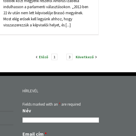
többek közt megyénk részéről Ambrus Izabella
indulhasson a parlamenti választásokon. „2012-ben
22 év után nem lett képviselője Brassó megyének.
Most elég erősek kell legyünk ahhoz, hogy
visszaszerezzük a képviselői helyet, és [...]
Előző
1
2
3
Következő
HÍRLEVÉL
Fields marked with an
*
are required
Név
Email cím
*