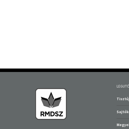
LEGUTÓ
Tisztúj
Sajtó
Megyei