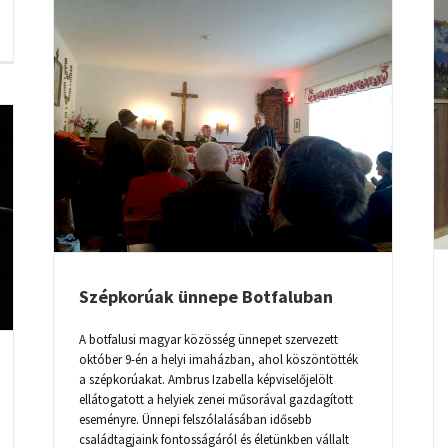
AMBRUS IZABELLA KÉPVISELŐJELÖLT A
AN
BRASSAI MAGYAR ADÁSBAN
Szépkorúak ünnepe Botfaluban
A botfalusi magyar közösség ünnepet szervezett
október 9-én a helyi imaházban, ahol köszöntötték
a szépkorúakat. Ambrus Izabella képviselőjelölt
ellátogatott a helyiek zenei műsorával gazdagított
eseményre. Ünnepi felszólalásában idősebb
családtagjaink fontosságáról és életünkben vállalt