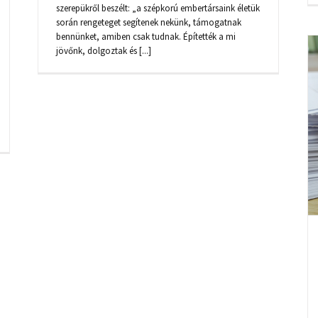
szerepükről beszélt: „a szépkorú embertársaink életük
során rengeteget segítenek nekünk, támogatnak
bennünket, amiben csak tudnak. Építették a mi
jövőnk, dolgoztak és [...]
KÖSZÖNET A TÁMOGATÓI
ALÁÍRÁSOKÉRT!