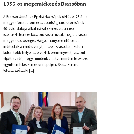
1956-os megemlékezés Brassóban
A Brassói Unitárius Egyházközségek október 23-án a
magyar forradalom és szabadságharc kitörésének
60. évfordulója alkalmával szervezett ünnepi
istentiszteletre és koszorúzásra hívták meg a brassói
magyar közösséget. Hagyományteremtő céllal
indították a rendezvényt, hiszen Brassóban külön-
külön több helyen szerveztek eseményeket, viszont
eljött az idő, hogy mindenki, illetve minden felekezet
együtt emlékezzen és ünnepeljen. Szász Ferenc
lelkész szószéki [...]