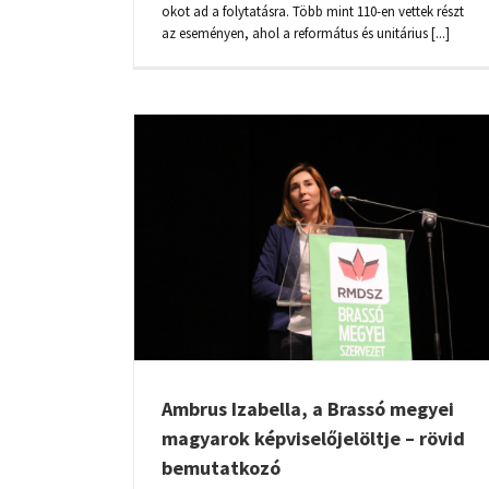
okot ad a folytatásra. Több mint 110-en vettek részt
az eseményen, ahol a református és unitárius [...]
SZÉPKORÚAK ÜNNEPE BOTFALUB
ASSÓ MEGYEI
ELÖLTJE –
KOZÓ
Ambrus Izabella, a Brassó megyei
magyarok képviselőjelöltje – rövid
bemutatkozó