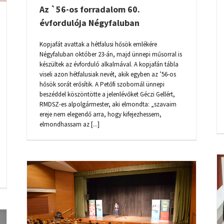
Az `56-os forradalom 60.
évfordulója Négyfaluban
Kopjafát avattak a hétfalusi hősök emlékére
Négyfaluban október 23-án, majd ünnepi műsorral is
készültek az évforduló alkalmával. A kopjafán tábla
viseli azon hétfalusiak nevét, akik egyben az ’56-os
hősök sorát erősítik. A Petőfi szobornál ünnepi
beszéddel köszöntötte a jelenlévőket Géczi Gellért,
RMDSZ-es alpolgármester, aki elmondta: „szavaim
ereje nem elegendő arra, hogy kifejezhessem,
elmondhassam az [...]
LEADTUK PARLAMENTI JELÖLTJEINEK