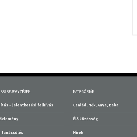
BBI BEJEGYZÉSEK
KATEGÓRIÁK
ítás – jelentkezési felhívás
Család, Nők, Anya, Baba
közlemény
Élő közösség
 tanácsülés
Hírek