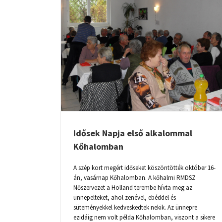
SZÓRVÁNYKARAVÁNJA
LKALOMMAL
N
Idősek Napja első alkalommal
Kőhalomban
A szép kort megért időseket köszöntötték október 16-
án, vasárnap Kőhalomban. A kőhalmi RMDSZ
Nőszervezet a Holland terembe hívta meg az
ünnepelteket, ahol zenével, ebéddel és
süteményekkel kedveskedtek nekik. Az ünnepre
ezidáig nem volt példa Kőhalomban, viszont a sikere