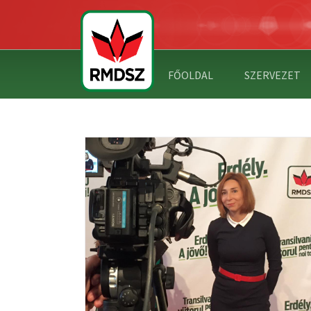
FŐOLDAL
SZERVEZET
AZ `56-OS FORRADALOM 60.
ZVÉNNYEL
ÉVFORDULÓJA NÉGYFALUBAN
 KAMPÁNYÁT