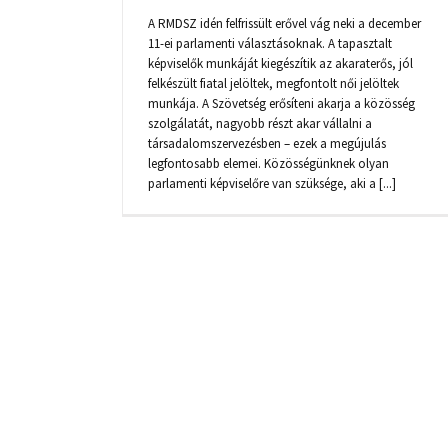
A RMDSZ idén felfrissült erővel vág neki a december
11-ei parlamenti választásoknak. A tapasztalt
képviselők munkáját kiegészítik az akaraterős, jól
felkészült fiatal jelöltek, megfontolt női jelöltek
munkája. A Szövetség erősíteni akarja a közösség
szolgálatát, nagyobb részt akar vállalni a
társadalomszervezésben – ezek a megújulás
legfontosabb elemei. Közösségünknek olyan
parlamenti képviselőre van szüksége, aki a [...]