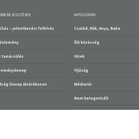
BBI BEJEGYZÉSEK
KATEGÓRIÁK
ítás – jelentkezési felhívás
Család, Nők, Anya, Baba
közlemény
Élő közösség
 tanácsülés
Hírek
gyományünnep
Ifjúság
ság Ünnep Alsórákoson
Médiatár
Nem kategorizált
Szolgáltatások