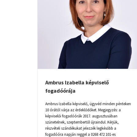
ÉPVISELŐ
A
Ambrus Izabella képviselő
fogadóórája
Ambrus Izabella képviselő, ügyvéd minden pénteken
10 órától várja az érdeklődőket. Megjegyzés: a
képviselői fogadóórák 2017. augusztusában
szünetelnek, szeptembertől újraindul. Kérjük,
részvételi szándékukat jelezzék legkésőbb a
INGYENES HONOSÍTÁS
fogadóóra napján reggel a 0268 472 101-es