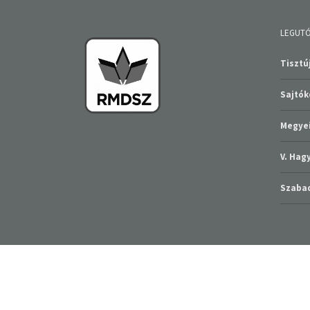
LEGUTÓ
Tisztúj
Sajtó
Megyei
V. Ha
Szabad