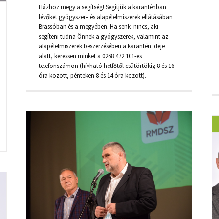
Házhoz megy a segítség! Segítjük a karanténban
lévőket gyógyszer– és alapélelmiszerek ellátásában
Brassóban és a megyében. Ha senki nincs, aki
segíteni tudna Önnek a gyógyszerek, valamint az
alapélelmiszerek beszerzésében a karantén ideje
alatt, keressen minket a 0268 472 101-es
telefonszámon (hívható hétfőtől csütörtökig 8 és 16
óra között, pénteken 8 és 14 óra között).
FOGADÓÓRÁK AZ RMDSZ-SZÉKHÁZBAN