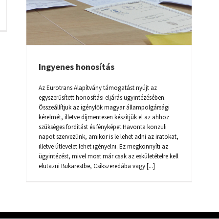
Ingyenes honosítás
Az Eurotrans Alapítvány támogatást nyújt az
egyszerűsített honosítási eljárás ügyintézésében.
Összeállítjuk az igénylők magyar állampolgársági
kérelmét, illetve díjmentesen készítjük el az ahhoz
szükséges fordítást és fényképet.Havonta konzuli
napot szervezünk, amikor is le lehet adni az iratokat,
illetve útlevelet lehet igényelni. Ez megkönnyíti az
ügyintézést, mivel most már csak az eskületételre kell
elutazni Bukarestbe, Csíkszeredába vagy [...]