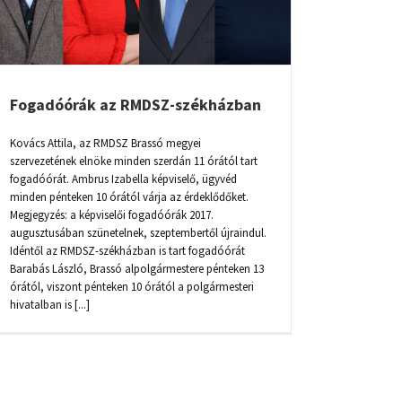
Fogadóórák az RMDSZ-székházban
Kovács Attila, az RMDSZ Brassó megyei
szervezetének elnöke minden szerdán 11 órától tart
fogadóórát. Ambrus Izabella képviselő, ügyvéd
minden pénteken 10 órától várja az érdeklődőket.
Megjegyzés: a képviselői fogadóórák 2017.
augusztusában szünetelnek, szeptembertől újraindul.
Idéntől az RMDSZ-székházban is tart fogadóórát
Barabás László, Brassó alpolgármestere pénteken 13
órától, viszont pénteken 10 órától a polgármesteri
hivatalban is [...]