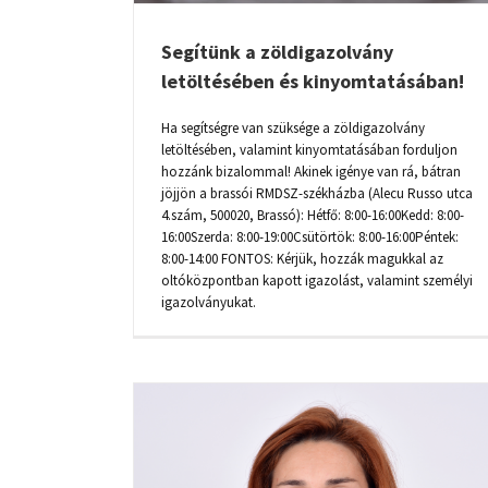
Segítünk a zöldigazolvány
letöltésében és kinyomtatásában!
Ha segítségre van szüksége a zöldigazolvány
letöltésében, valamint kinyomtatásában forduljon
hozzánk bizalommal! Akinek igénye van rá, bátran
jöjjön a brassói RMDSZ-székházba (Alecu Russo utca
4.szám, 500020, Brassó): Hétfő: 8:00-16:00Kedd: 8:00-
16:00Szerda: 8:00-19:00Csütörtök: 8:00-16:00Péntek:
8:00-14:00 FONTOS: Kérjük, hozzák magukkal az
oltóközpontban kapott igazolást, valamint személyi
igazolványukat.
KIRSCH GÁBOR FOGADÓÓRÁJA