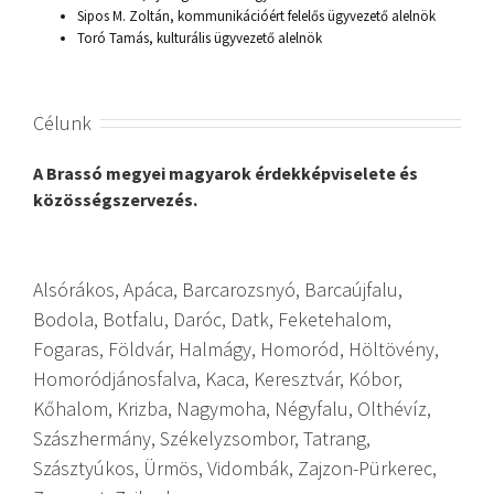
Sipos M. Zoltán, kommunikációért felelős ügyvezető alelnök
Toró Tamás, kulturális ügyvezető alelnök
Célunk
A Brassó megyei magyarok érdekképviselete és
közösségszervezés.
Alsórákos, Apáca, Barcarozsnyó, Barcaújfalu,
Bodola, Botfalu, Daróc, Datk, Feketehalom,
Fogaras, Földvár, Halmágy, Homoród, Höltövény,
Homoródjánosfalva, Kaca, Keresztvár, Kóbor,
Kőhalom, Krizba, Nagymoha, Négyfalu, Olthévíz,
Szászhermány, Székelyzsombor, Tatrang,
Szásztyúkos, Ürmös, Vidombák, Zajzon-Pürkerec,