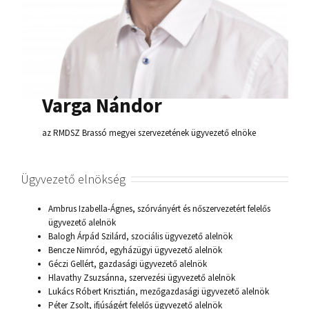
Varga Nándor
az RMDSZ Brassó megyei szervezetének ügyvezető elnöke
Ügyvezető elnökség
Ambrus Izabella-Ágnes, szórványért és nőszervezetért felelős
ügyvezető alelnök
Balogh Árpád Szilárd, szociális ügyvezető alelnök
Bencze Nimród, egyházügyi ügyvezető alelnök
Géczi Gellért, gazdasági ügyvezető alelnök
Hlavathy Zsuzsánna, szervezési ügyvezető alelnök
Lukács Róbert Krisztián, mezőgazdasági ügyvezető alelnök
Péter Zsolt, ifjúságért felelős ügyvezető alelnök