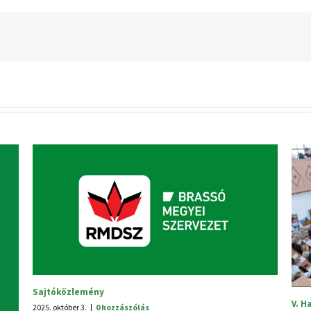
Sajtóközlemény
V. Hagyomá
2025. október 3.
|
0 hozzászólás