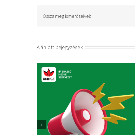
Ossza meg ismerőseivel:
Ajánlott bejegyzések