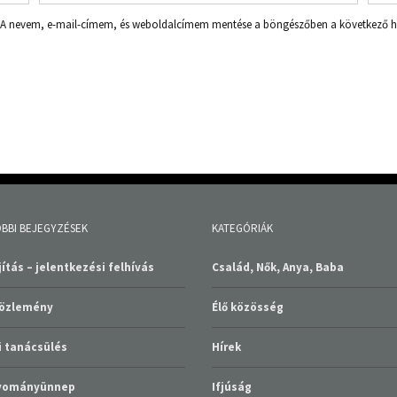
A nevem, e-mail-címem, és weboldalcímem mentése a böngészőben a következő
BBI BEJEGYZÉSEK
KATEGÓRIÁK
ítás – jelentkezési felhívás
Család, Nők, Anya, Baba
közlemény
Élő közösség
 tanácsülés
Hírek
gyományünnep
Ifjúság