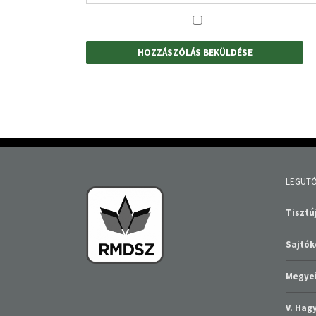
LEGUTÓ
Tisztúj
Sajtó
Megyei
V. Ha