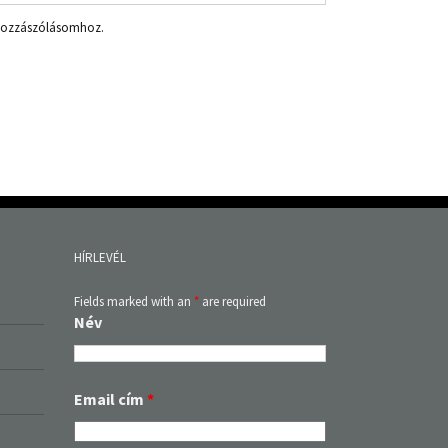
 hozzászólásomhoz.
HÍRLEVÉL
Fields marked with an
*
are required
Név
Email cím
*