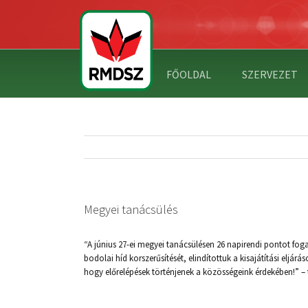
FŐOLDAL
SZERVEZET
Megyei tanácsülés
“A június 27-ei megyei tanácsülésen 26 napirendi pontot f
bodolai híd korszerűsítését, elindítottuk a kisajátítási el
hogy előrelépések történjenek a közösségeink érdekében!” –