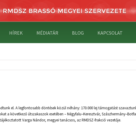
HÍREK
MÉDIATÁR
BLOG
KAPCSOLAT
ogadtunk el. A legfontosabb döntések közül néhány: 170.000 lej támogatást szavaz
járásokat a következő útszakaszok esetében – Négyfalu–Keresztvár, Szászhermány–Bo
 tájékoztatott Varga Nándor, megyei tanácsos, az RMDSZ-frakció vezetője.