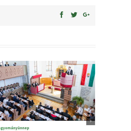
Szabadság Ünnep Alsór
nyünnep
2025. június 25.
|
0 hozzászó