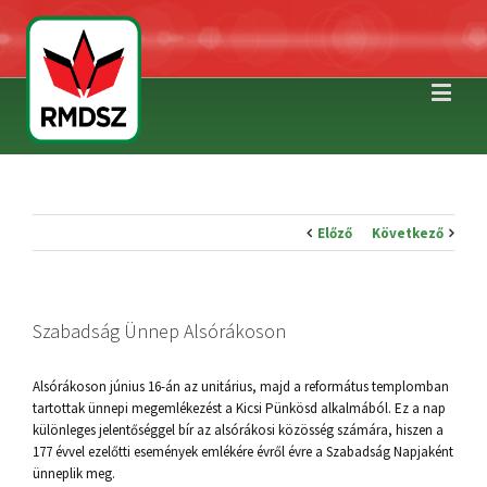
Előző
Következő
Szabadság Ünnep Alsórákoson
Alsórákoson június 16-án az unitárius, majd a református templomban
tartottak ünnepi megemlékezést a Kicsi Pünkösd alkalmából. Ez a nap
különleges jelentőséggel bír az alsórákosi közösség számára, hiszen a
177 évvel ezelőtti események emlékére évről évre a Szabadság Napjaként
ünneplik meg.