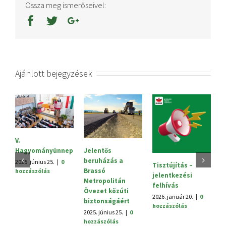
Ossza meg ismerőseivel:
Ajánlott bejegyzések
Sajtóközlemény
2025. október 3.
|
0
Jelentős
nep
hozzászólás
beruházás a
0
Tisztújítás –
Brassó
jelentkezési
Metropolitán
felhívás
Övezet közúti
2026. január 20.
|
0
biztonságáért
hozzászólás
2025. június 25.
|
0
hozzászólás