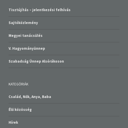
Tisztújítás – jelentkezési felhívás
Sajtóközlemény
Megyei tanácsülés
V. Hagyományünnep
Szabadság Ünnep Alsórákoson
KATEGÓRIÁK
Család, Nők, Anya, Baba
Élő közösség
Hírek
Ifjúság