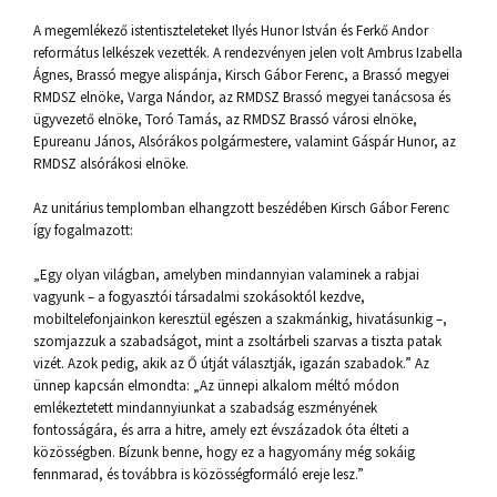
A megemlékező istentiszteleteket Ilyés Hunor István és Ferkő Andor
református lelkészek vezették. A rendezvényen jelen volt Ambrus Izabella
Ágnes, Brassó megye alispánja, Kirsch Gábor Ferenc, a Brassó megyei
RMDSZ elnöke, Varga Nándor, az RMDSZ Brassó megyei tanácsosa és
ügyvezető elnöke, Toró Tamás, az RMDSZ Brassó városi elnöke,
Epureanu János, Alsórákos polgármestere, valamint Gáspár Hunor, az
RMDSZ alsórákosi elnöke.
Az unitárius templomban elhangzott beszédében Kirsch Gábor Ferenc
így fogalmazott:
„Egy olyan világban, amelyben mindannyian valaminek a rabjai
vagyunk – a fogyasztói társadalmi szokásoktól kezdve,
mobiltelefonjainkon keresztül egészen a szakmánkig, hivatásunkig –,
szomjazzuk a szabadságot, mint a zsoltárbeli szarvas a tiszta patak
vizét. Azok pedig, akik az Ő útját választják, igazán szabadok.” Az
ünnep kapcsán elmondta: „Az ünnepi alkalom méltó módon
emlékeztetett mindannyiunkat a szabadság eszményének
fontosságára, és arra a hitre, amely ezt évszázadok óta élteti a
közösségben. Bízunk benne, hogy ez a hagyomány még sokáig
fennmarad, és továbbra is közösségformáló ereje lesz.”