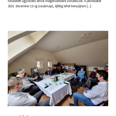
nevesített ügyvezető elnök megerősítésére vonatkozik. A jelöléseket
2021. december 12–ig (vasárnap), éjfélig lehet benyújtani [...]