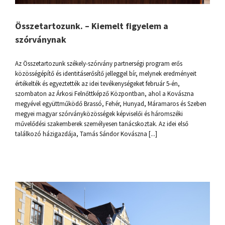
Összetartozunk. – Kiemelt figyelem a
szórványnak
Az Összetartozunk székely-szórvány partnerségi program erős
közösségépítő és identitáserősítő jelleggel bír, melynek eredményeit
értékelték és egyeztették az idei tevékenységeket február 5-én,
szombaton az Árkosi Felnőttképző Központban, ahol a Kovászna
megyével együttműködő Brassó, Fehér, Hunyad, Máramaros és Szeben
megyei magyar szórványközösségek képviselői és háromszéki
művelődési szakemberek személyesen tanácskoztak. Az idei első
találkozó házigazdája, Tamás Sándor Kovászna [...]