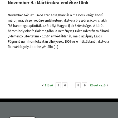
November 4.: Mártírokra emlékeztünk
November 4-én az ’56-os szabadságharc és a második világháború
mártírjaira, elszenvedőire emlékeztünk, illetve a brassói srácokra, akik
’56-ban megalapították az Erdélyi Magyar Ifjak Szövetségét. A körút
három helyszínt foglalt magába: a Reménység Háza udvarán található
„Memento Libertatem – 1956” emléktáblánál, majd az Áprily Lajos
Főgimnázium homlokzatán elhelyezett 1956-os emléktáblánál, illetve a
földvári fogolytábor helyén álló [...]
Előző
5
6
7
8
9
Következő