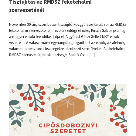
Tisztújítás az RMDSZ feketehalmi
szervezeténél
November 20-án, szombaton tisztújító közgyűlésre került sor az RMDSZ
feketehalmi szervezeténél, mivel az eddigi elnöke, Kirsch Gábor jelenleg
a megyei elnöki teendőket látja el. A gyűlést Géczi Gellért MKT-elnök
vezette le. A választmány egyhangúlag fogadta el az elnök, az alelnök,
valamint a pénztáros tisztségekre jelentkező személyeket. A feketehalmi
RMDSZ szervezet új elnöki tisztségét Szabó Csilla [...]