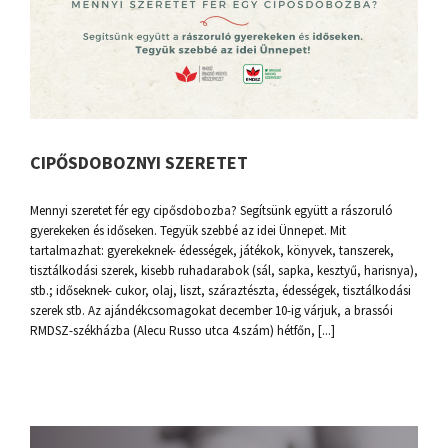
CIPŐSDOBOZNYI SZERETET
Mennyi szeretet fér egy cipősdobozba? Segítsünk együtt a rászoruló
gyerekeken és időseken. Tegyük szebbé az idei Ünnepet. Mit
tartalmazhat: gyerekeknek- édességek, játékok, könyvek, tanszerek,
tisztálkodási szerek, kisebb ruhadarabok (sál, sapka, kesztyű, harisnya),
stb.; időseknek- cukor, olaj, liszt, száraztészta, édességek, tisztálkodási
szerek stb. Az ajándékcsomagokat december 10-ig várjuk, a brassói
RMDSZ-székházba (Alecu Russo utca 4.szám) hétfőn, [...]