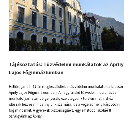
Tájékoztatás: Tűzvédelmi munkálatok az Áprily
Lajos Főgimnáziumban
Hétfőn, január 17-én megkezdődtek a tűzvédelmi munkálatok a brassói
Áprily Lajos Főgimnáziumban. A nagy értékű tűzvédelmi beruházás
munkafolyamatai időigényesek, ezért legyünk türelemmel, nehéz
időszak lesz ez mindannyiunk számára, de a végeredmény kárpótolni
fog mindenkit. A gyerekek biztonságáért, egy élhetőbb iskoláért!
Szívügyünk az Áprily!