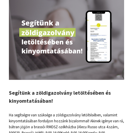
Segítünk a zöldigazolvány letöltésében és
kinyomtatásában!
Ha segítségre van szüksége a zöldigazolvány letöltésében, valamint
kinyomtatásában forduljon hozzánk bizalommal! Akinek igénye van rá,
bátran jöjjön a brassói RMDSZ-székházba (Alecu Russo utca 4.szám,
500020, Brassó): Hétfő: 8:00-16:00Kedd: 8:00-16:00Szerda: 8:00-