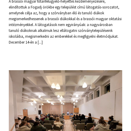
A brassói magyar főtanfelügyelő-helyettes kezdeményezésére,
elindítottuk a Fogadj örökbe egy települést című látogatás-sorozatot,
amelynek célja az, hogy a szórványban élő és tanuló diákok
megismerkedhessenek a brassói diákokkal és a brassói magyar oktatási
intézményekkel. A látogatások nem egyirányúak: a nagyvárosban
tanuló diákoknak alkalmuk lesz ellátogatni szórványtelepüléseink
iskoláiba, megismerkedni az emberekkel és megfigyelni életmódjukat.
December 14-én a [...]