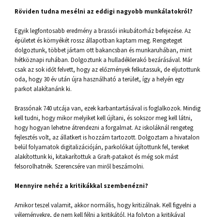
Röviden tudna mesélni az eddigi nagyobb munkálatokról?
Egyik legfontosabb eredmény a brassói inkubátorház befejezése. Az
épületet és környékét rossz állapotban kaptam meg. Rengeteget
dolgoztunk, többet jártam ott bakancsban és munkaruhában, mint
hétköznapi ruhában. Dolgoztunk a hulladéklerakó bezárásával. Már
csak az sok időt felvett, hogy az előzmények felkutassuk, de eljutottunk
oda, hogy 30 év után újra használható a terület, így a helyén egy
parkot alakítanánk ki.
Brassónak 740 utcája van, ezek karbantartásával is foglalkozok. Mindig
kell tudni, hogy mikor melyiket kell újítani, és sokszor meg kell látni,
hogy hogyan lehetne átrendezni a forgalmat. Az iskoláknál rengeteg
fejlesztés volt, az állatkert is hozzám tartozott. Dolgoztam a hivatalon
belül folyamatok digitalizációján, parkolókat újítottunk fel, tereket
alakítottunk ki, kitakarítottuk a Graft-patakot és még sok mást
felsorolhatnék. Szerencsére van miről beszámolni.
Mennyire nehéz a kritikákkal szembenézni?
Amikor teszel valamit, akkor normális, hogy kritizálnak. Kell figyelni a
véleményekre, de nem kell félni a kritikától. Ha folyton a kritikával