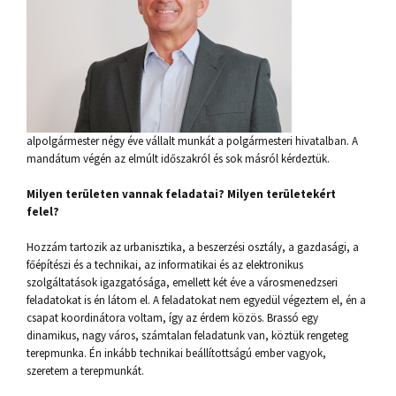
alpolgármester négy éve vállalt munkát a polgármesteri hivatalban. A
mandátum végén az elmúlt időszakról és sok másról kérdeztük.
Milyen területen vannak feladatai? Milyen területekért
felel?
Hozzám tartozik az urbanisztika, a beszerzési osztály, a gazdasági, a
főépítészi és a technikai, az informatikai és az elektronikus
szolgáltatások igazgatósága, emellett két éve a városmenedzseri
feladatokat is én látom el. A feladatokat nem egyedül végeztem el, én a
csapat koordinátora voltam, így az érdem közös. Brassó egy
dinamikus, nagy város, számtalan feladatunk van, köztük rengeteg
terepmunka. Én inkább technikai beállítottságú ember vagyok,
szeretem a terepmunkát.