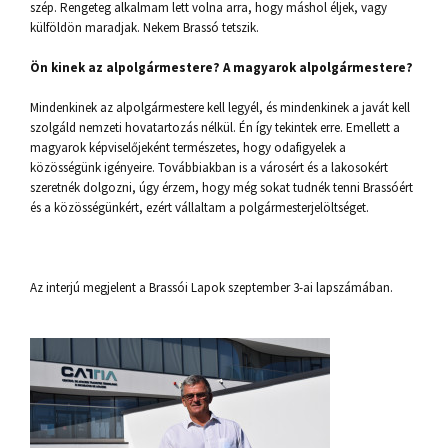
szép. Rengeteg alkalmam lett volna arra, hogy máshol éljek, vagy
külföldön maradjak. Nekem Brassó tetszik.
Ön kinek az alpolgármestere? A magyarok alpolgármestere?
Mindenkinek az alpolgármestere kell legyél, és mindenkinek a javát kell
szolgáld nemzeti hovatartozás nélkül. Én így tekintek erre. Emellett a
magyarok képviselőjeként természetes, hogy odafigyelek a
közösségünk igényeire. Továbbiakban is a városért és a lakosokért
szeretnék dolgozni, úgy érzem, hogy még sokat tudnék tenni Brassóért
és a közösségünkért, ezért vállaltam a polgármesterjelöltséget.
Az interjú megjelent a Brassói Lapok szeptember 3-ai lapszámában.