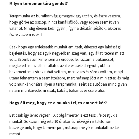
Milyen terepmunkára gondol?
Terepmunka az is, mikor végig megyek egy utcán, és észre veszem,
hogy görbe az oszlop, nincs kanálisfödő, vagy éppen szemét van
valahol. Mindig éberen kell figyelni, így ha délután sétálok, akkor is
észre veszem ezeket.
Csak hogy egy érdekesebb munkát említsek, érkezett egy lakóssági
bejelentés, hogy az egyik negyedben szag van, egy állati tetem miatt
volt. Szombaton kimentem az erdőbe, felhúztam a bakancsot,
megkerestem az elhalt állatot az illetékesekkel együtt, utána
hazamentem száraz ruhát vettem, mert vizes és sáros voltam, majd
utána felmentem a szeméttelepre, mert másnap jött a miniszter, és még
volt munkánk hátra. Ilyen a terepmunka, ezért az autóban mindig van
nálam munkavédelmi sisak, kabát, bakancs és csereruha.
Hogy éli meg, hogy ez a munka teljes embert kér?
Ezt csak így lehet végezni. A polgármester is ezt teszi, felosztjuk a
munkát. Sokszor még este 10 órakor és hétvégén is telefonon
beszélgetünk, hogy ki merre járt, másnap melyik munkálathoz kell
menni.