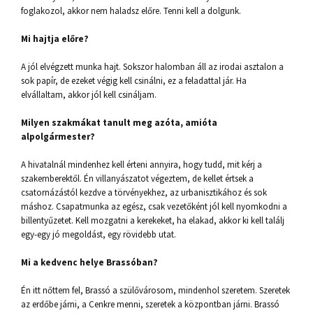
foglakozol, akkor nem haladsz előre. Tenni kell a dolgunk.
Mi hajtja előre?
A jól elvégzett munka hajt. Sokszor halomban áll az irodai asztalon a
sok papír, de ezeket végig kell csinálni, ez a feladattal jár. Ha
elvállaltam, akkor jól kell csináljam.
Milyen szakmákat tanult meg azóta, amióta
alpolgármester?
A hivatalnál mindenhez kell érteni annyira, hogy tudd, mit kérj a
szakemberektől. Én villanyászatot végeztem, de kellet értsek a
csatornázástól kezdve a törvényekhez, az urbanisztikához és sok
máshoz. Csapatmunka az egész, csak vezetőként jól kell nyomkodni a
billentyűzetet. Kell mozgatni a kerekeket, ha elakad, akkor ki kell találj
egy-egy jó megoldást, egy rövidebb utat.
Mi a kedvenc helye Brassóban?
Én itt nőttem fel, Brassó a szülővárosom, mindenhol szeretem. Szeretek
az erdőbe járni, a Cenkre menni, szeretek a központban járni. Brassó