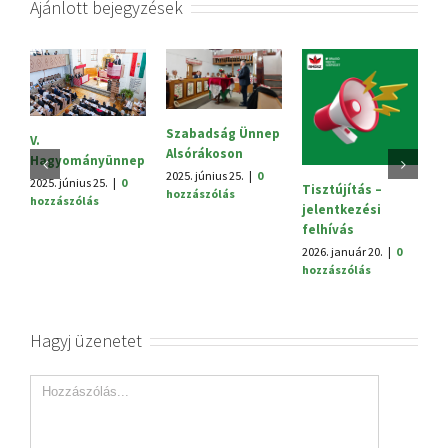
Ajánlott bejegyzések
Szabadság Ünnep
S
V.
Alsórákoson
20
Hagyományünnep
h
2025. június 25.
|
0
2025. június 25.
|
0
Tisztújítás –
hozzászólás
hozzászólás
jelentkezési
felhívás
2026. január 20.
|
0
hozzászólás
Hagyj üzenetet