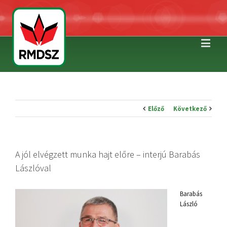
Előző
Következő
A jól elvégzett munka hajt előre – interjú Barabás
Lászlóval
Barabás
László