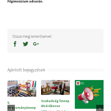
Főgimnázium udvarán.
Ossza meg ismerőseivel:
Ajánlott bejegyzések
Szabadság Ünnep
S
V.
Alsórákoson
20
Hagyományünnep