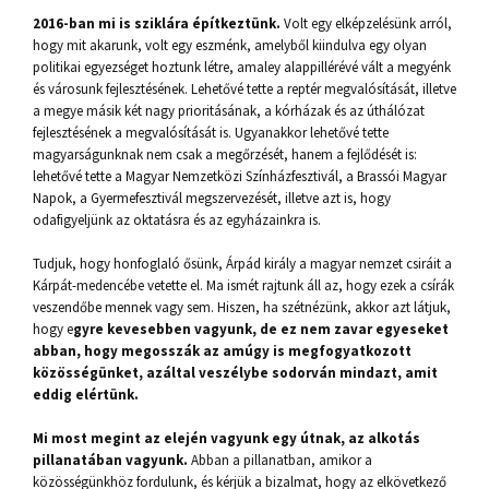
2016-ban mi is sziklára építkeztünk.
Volt egy elképzelésünk arról,
hogy mit akarunk, volt egy eszménk, amelyből kiindulva egy olyan
politikai egyezséget hoztunk létre, amaley alappillérévé vált a megyénk
és városunk fejlesztésének. Lehetővé tette a reptér megvalósítását, illetve
a megye másik két nagy prioritásának, a kórházak és az úthálózat
fejlesztésének a megvalósítását is. Ugyanakkor lehetővé tette
magyarságunknak nem csak a megőrzését, hanem a fejlődését is:
lehetővé tette a Magyar Nemzetközi Színházfesztivál, a Brassói Magyar
Napok, a Gyermefesztivál megszervezését, illetve azt is, hogy
odafigyeljünk az oktatásra és az egyházainkra is.
Tudjuk, hogy honfoglaló ősünk, Árpád király a magyar nemzet csiráit a
Kárpát-medencébe vetette el. Ma ismét rajtunk áll az, hogy ezek a csírák
veszendőbe mennek vagy sem. Hiszen, ha szétnézünk, akkor azt látjuk,
hogy e
gyre kevesebben vagyunk, de ez nem zavar egyeseket
abban, hogy megosszák az amúgy is megfogyatkozott
közösségünket, azáltal veszélybe sodorván mindazt, amit
eddig elértünk.
Mi most megint az elején vagyunk egy útnak, az alkotás
pillanatában vagyunk.
Abban a pillanatban, amikor a
közösségünkhöz fordulunk, és kérjük a bizalmat, hogy az elkövetkező