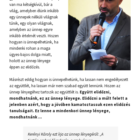
van ma kétségkívül, bár a
világ, amelyben élünk inkább
egy ünnepek nélküli világnak
tűnik, egy olyan világnak,
amelyben az ünnep egyre
inkább értelmét veszti. Hiszen
hogyan is ünnepelhetünk, ha
mindenki rohan a maga
ügyes-bajos dolga miatt,
holott az ünnep lényege
éppen az elidőzés.
Másrészt eddig hogyan is ünnepelhetünk, ha lassan nem engedélyezett
az együttlét, ha lassan már nem szabad együtt lennünk. Hiszen az
ünnep lényegéhez tartozik az együttlét is.
Együtt elidőzni,
mondhatnánk, ez az ünnep lényege. Elidőzni a múlt felett a
jelenben azért, hogy a jövőben kamatoztassuk ezen elidőzés
tanulságait. Ez lenne a mindenkori ünnep lényege,
mondhatnánk …
Kerényi Károly ezt írja az ünnep lényegéről: „A