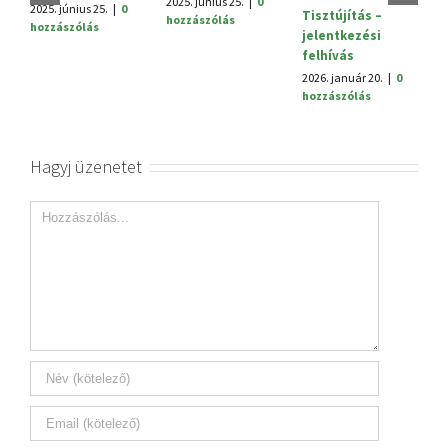
h
2025. június 25.
|
0
2025. június 25.
|
0
Tisztújítás –
hozzászólás
hozzászólás
jelentkezési
felhívás
2026. január 20.
|
0
hozzászólás
Hagyj üzenetet