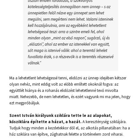
tisztán emberi fáradozás, a szokványos
kötelességteljesítés önmagában nem ünnep – s az
ünnepietlen felől nézve egy ünnepet sem lehet
megülni, sem megérteni nem lehet. Valami isteninek
kell hozzájárulnia, ami az egyébként lehetetlent
lehetségessé teszi: arra a szintre emeli fel, ahol
minden olyan „mint az első napon”, sugárzó, új és
„előszöri”, ahol az ember az istenekkel van együtt,
sőt maga is istenivé válik: ahol a teremtő lehelet
fuvallata érzik, s a részvevők is a teremtés részeseivé
válnak.”
Ma a lehetetlent lehetségessé tenni, elidőzni az ünnep idejében kétszer
olyan nehéz, mint eddig volt az előbb említett okoknál fogva: az
együttlét hiánya és a rohanás elidőzést lehetetlenné tevő mivolta
miatt. Nehezebb, de nem lehetetlen, és ezért vagyunk mi ma jelen, hogy
ezt megpróbáljuk.
Szent István királyunk sziklára tette le az alapokat,
kősziklára építette a házat, a hazát.
A kereszténység sziklájára.
Tudjuk hogy minden a kezdetekkor dől el, az alkotás pillanatában: ha a
ház sziklára van építve, zúghatnak felette a történelem zord viharai.