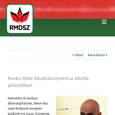
Előző
Következő
Kovács Attila: kősziklára építeni az alkotás
pillanatában
Keresztény és európai
államalapításunk, illetve első
szent királyunk ünnepére
gyültünk ma össze. Ünnepnap