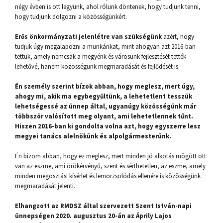
négy évben is ott legyünk, ahol rólunk döntenek, hogy tudjunk tenni,
hogy tudjunk dolgozni a közösségünkért.
Erős önkormányzati jelenlétre van szükségünk
azért, hogy
tudjuk úgy megalapozni a munkánkat, mint ahogyan azt 2016-ban
tettük, amely nemcsak a megyénk és városunk fejlesztését tették
lehetővé, hanem közösségünk megmaradását és fejlődését is.
Én személy szerint bízok abban, hogy meglesz, mert úgy,
ahogy mi, akik ma egybegyűltünk, a lehetetlent tesszük
lehetségessé az ünnep által, ugyanúgy közösségünk már
többször valósított meg olyant, ami lehetetlennek tűnt.
Hiszen 2016-ban ki gondolta volna azt, hogy egyszerre lesz
megyei tanács alelnökünk és alpolgármesterünk.
Én bízom abban, hogy ez meglesz, mert minden jó alkotás mögött ott
van az eszme, ami örökérvényű, szent és sérthetetlen, az eszme, amely
minden megosztási kísérlet és lemorzsolódás ellenére is közösségünk
megmaradását jelenti.
Elhangzott az RMDSZ által szervezett Szent István-napi
ünnepségen 2020. augusztus 20-án az Áprily Lajos