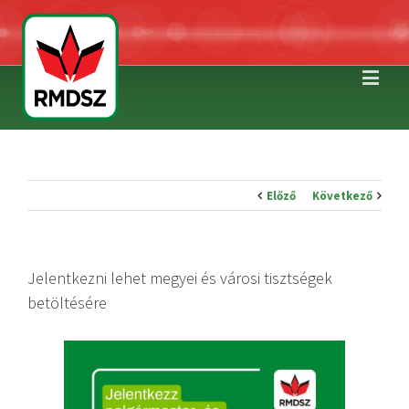
Előző
Következő
Jelentkezni lehet megyei és városi tisztségek
betöltésére