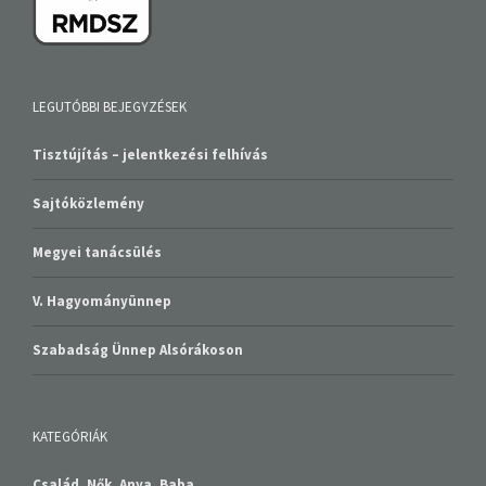
LEGUTÓBBI BEJEGYZÉSEK
Tisztújítás – jelentkezési felhívás
Sajtóközlemény
Megyei tanácsülés
V. Hagyományünnep
Szabadság Ünnep Alsórákoson
KATEGÓRIÁK
Család, Nők, Anya, Baba