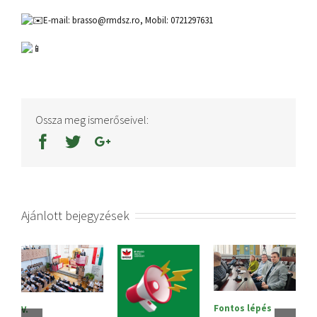
E-mail: brasso@rmdsz.ro, Mobil: 0721297631
Ossza meg ismerőseivel:
Ajánlott bejegyzések
J
Fontos lépés
V.