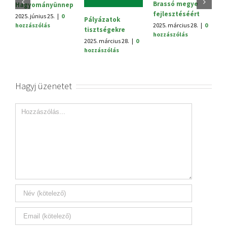
i
Brassó megye
Hagyományünnep
p
fejlesztéséért
2025. június 25.
|
0
Pályázatok
v
hozzászólás
2025. március 28.
|
0
tisztségekre
hozzászólás
2
2025. március 28.
|
0
29
hozzászólás
Hagyj üzenetet