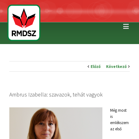
Előző
Következő
Ambrus Izabella: szavazok, tehát vagyok
Még most
is
emlékszem
az első