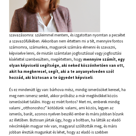
szavazásomra: szüleimmel mentem, és izgatottan nyomtan a pecsétet
a szavazófülkében. Akkoriban nem értettem mi a tét, mennyire fontos
számomra, számunkra, magyarok számára elmenni és szavazni,
képviselve lenni, de miután számtalan jogfosztással vagy jogfosztási
kísérlettel szembesültem, megértettem, hogy
mennyire számít, egy
olyan képviselő segítsége, aki neked köszönhetően van ott,
akit ha megkeresel, segít, aki a te anyanyelveden szól
hozzád, aki biztosan a te ügyedet képviseli
.
És ez mindenütt így van: bárhova mész, mindig ismerősöket keresel, ha
meg nem ismersz senkit, akkor próbálsz a már meglévőkkel közös
ismerősöket találni. Hogy ez miért fontos? Mert mi, emberek mindig
valami „otthonoshoz” kötődünk: valami, ami közös, legyen az
ismerős, barát, azonos nyelven beszélő ember és máris jobban bízunk
az illetőben. Biztosan jártak úgy, hogy a boltban, ha látták az eladó
névcímkéjén magyar név van, magyarul szólították meg, és máris
jobban éreztük magunkat és lehet, hogy az eladó is szebben