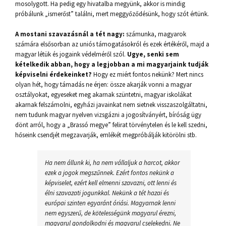
mosolygott. Ha pedig egy hivatalba megyünk, akkor is mindig
próbálunk „ismerőst” találni, mert meggyőződésünk, hogy szót értünk.
A mostani szavazásnál a tét nagy:
számunka, magyarok
számára elsősorban az uniós támogatásokról és ezek értékéről, majd a
magyar létük és jogaink védelméről szól.
Ugye, senki sem
kételkedik abban, hogy a legjobban a mi magyarjaink tudják
képviselni érdekeinket?
Hogy ez miért fontos nekünk? Mert nincs
olyan hét, hogy támadás ne érjen: össze akarják vonni a magyar
osztályokat, egyeseket meg akarnak szüntetni, magyar iskolákat
akarnak felszámolni, egyházi javainkat nem sietnek visszaszolgáltatni,
nem tudunk magyar nyelven vizsgázni a jogosítványért, bíróság ügy
dönt arról, hogy a „Brassó megye” felirat törvénytelen és le kell szedni,
hőseink csendjét megzavarják, emlékét megpróbálják kitörölni stb.
Ha nem állunk ki, ha nem vállaljuk a harcot, akkor
ezek a jogok megszűnnek. Ezért fontos nekünk a
képviselet, ezért kell elmenni szavazni, ott lenni és
élni szavazati jogunkkal. Nekünk a tét hazai és
európai szinten egyaránt óriási. Magyarnak lenni
nem egyszerű, de kötelességünk magyarul érezni,
magyarul gondolkodni és magyarul cselekedni. Ne