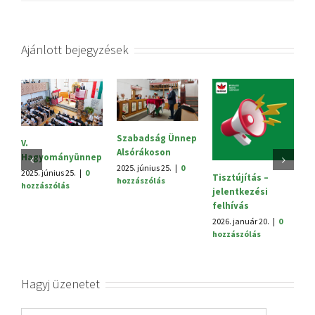
Ajánlott bejegyzések
Szabadság Ünnep
S
V.
Alsórákoson
20
Hagyományünnep
h
2025. június 25.
|
0
2025. június 25.
|
0
Tisztújítás –
hozzászólás
hozzászólás
jelentkezési
felhívás
2026. január 20.
|
0
hozzászólás
Hagyj üzenetet