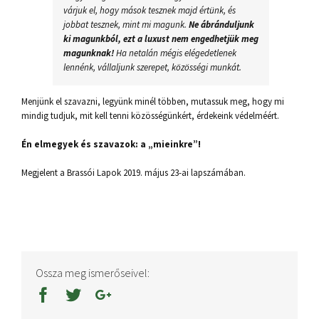
várjuk el, hogy mások tesznek majd értünk, és
jobbat tesznek, mint mi magunk.
Ne ábránduljunk
ki magunkból, ezt a luxust nem engedhetjük meg
magunknak!
Ha netalán mégis elégedetlenek
lennénk, vállaljunk szerepet, közösségi munkát.
Menjünk el szavazni, legyünk minél többen, mutassuk meg, hogy mi
mindig tudjuk, mit kell tenni közösségünkért, érdekeink védelméért.
Én elmegyek és szavazok: a „mieinkre”!
Megjelent a Brassói Lapok 2019. május 23-ai lapszámában.
Ossza meg ismerőseivel: