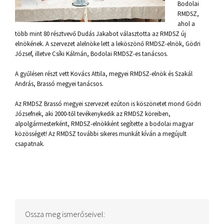
Bodolai
RMDSZ,
ahol a
több mint 80 résztvevő Dudás Jakabot választotta az RMDSZ új
elnökének. A szervezet alelnöke lett a leköszönő RMDSZ-elnök, Gödri
József, illetve Csíki Kálmán, Bodolai RMDSZ-es tanácsos.
A gyűlésen részt vett Kovács Attila, megyei RMDSZ-elnök és Szakál
András, Brassó megyei tanácsos.
Az RMDSZ Brassó megyei szervezet ezúton is köszönetet mond Gödri
Józsefnek, aki 2000-től tevékenykedik az RMDSZ köreiben,
alpolgármesterként, RMDSZ-elnökként segítette a bodolai magyar
közösséget! Az RMDSZ további sikeres munkát kíván a megújult
csapatnak.
Ossza meg ismerőseivel: