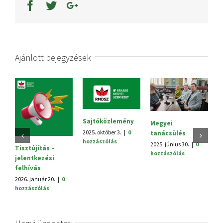
Ajánlott bejegyzések
Sajtóközlemény
Megyei
V.
2025. október 3.
|
0
tanácsülés
H
hozzászólás
2025. június 30.
|
0
20
Tisztújítás –
hozzászólás
h
jelentkezési
felhívás
2026. január 20.
|
0
hozzászólás