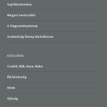
Sajtóközlemény
Megyei tanácsülés
V. Hagyományünnep
Szabadság Ünnep Alsórákoson
KATEGÓRIÁK
Család, Nők, Anya, Baba
Élő közösség
Hírek
Ifjúság