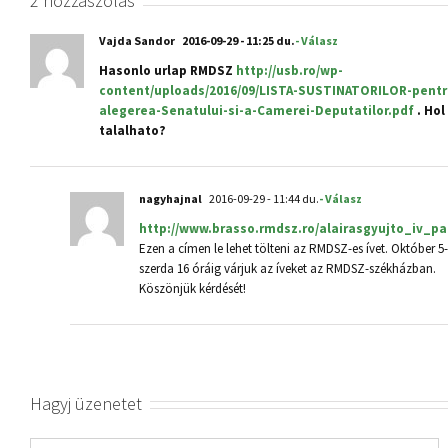
2 hozzászólás
Vajda Sandor
2016-09-29 - 11:25 du.
- Válasz
Hasonlo urlap RMDSZ
http://usb.ro/wp-
content/uploads/2016/09/LISTA-SUSTINATORILOR-pentr
alegerea-Senatului-si-a-Camerei-Deputatilor.pdf
. Hol
talalhato?
nagyhajnal
2016-09-29 - 11:44 du.
- Válasz
http://www.brasso.rmdsz.ro/alairasgyujto_iv_pa
Ezen a címen le lehet tölteni az RMDSZ-es ívet. Október 5-
szerda 16 óráig várjuk az íveket az RMDSZ-székházban.
Köszönjük kérdését!
Hagyj üzenetet