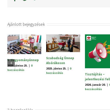
Ajánlott bejegyzések
Szabadság Ünnep
V. Hagyományünnep
Alsórákoson
2025. június 25.
|
0
2025. június 25.
|
0
hozzászólás
hozzászólás
Tisztújítás –
jelentkezési fe
2026. január 20.
|
hozzászólás