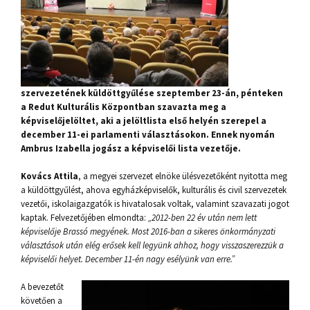
szervezetének küldöttgyűlése szeptember 23-án, pénteken
a Redut Kulturális Központban szavazta meg a
képviselőjelöltet, aki a jelöltlista első helyén szerepel a
december 11-ei parlamenti választásokon. Ennek nyomán
Ambrus Izabella jogász a képviselői lista vezetője.
Kovács Attila
, a megyei szervezet elnöke ülésvezetőként nyitotta meg
a küldöttgyűlést, ahova egyházképviselők, kulturális és civil szervezetek
vezetői, iskolaigazgatók is hivatalosak voltak, valamint szavazati jogot
kaptak. Felvezetőjében elmondta:
„2012-ben 22 év után nem lett
képviselője Brassó megyének. Most 2016-ban a sikeres önkormányzati
választások után elég erősek kell legyünk ahhoz, hogy visszaszerezzük a
képviselői helyet. December 11-én nagy esélyünk van erre.”
A bevezetőt
követően a