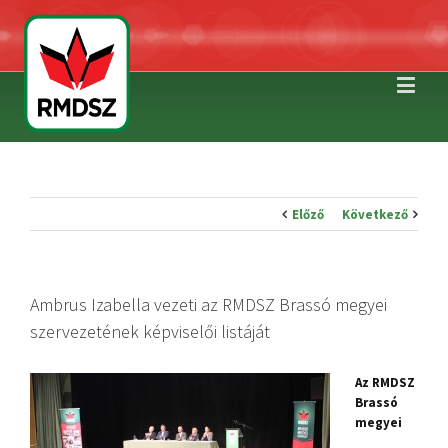
Előző
Következő
Ambrus Izabella vezeti az RMDSZ Brassó megyei
szervezetének képviselői listáját
Az RMDSZ
Brassó
megyei