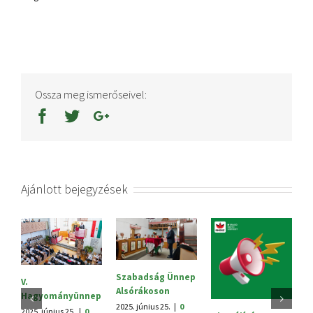
Ossza meg ismerőseivel:
Ajánlott bejegyzések
Szabadság Ünnep
Sa
V.
Alsórákoson
202
Hagyományünnep
ho
2025. június 25.
|
0
2025. június 25.
|
0