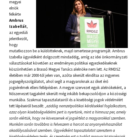
megyei
elnök
felkérte
Ambrus
Izabellát
,
az egyedüli
jelentkezőt,
hogy
mutatkozzon be a küldötteknek, majd ismertesse programját. Ambrus
Izabella ügyvédként dolgozott mindaddig, amíg az idei önkormányzati
választásokat követően az eredményes politikai egyezkedéseknek
köszönhetően a Brassó Megyei Tanács alelnöke nem lett. Az RMDSZ
életében már 2000-től jelen van, azóta sikerült elindítsa az ingyenes
jogsegélyszolgálatot, ahol segít a magyaroknak az őket érő
jogsérelmek elleni fellépésben. A megyei szervezet egyik alelnökeként, a
Nőszervezet tagjaként sikerült még inkább bekapcsolódjon a közösségi
munkába. Szakmai tapasztalatairól és a kisebbségi jogok védelméért
tett lépéseiről beszélt:
„ezidáig nemzetpolitikai kérdésekkel foglalkoztam,
azaz olyan kisebbségvédelmi pert is nyertünk, mint a himnusz per, amely
során elértük, hogy ne kövessenek el jogsértést a magyarokkal szemben.
Munkám során továbbra is felveszem a harcot az anyanyelvhasználat
akadályozásával szemben. Ügyvédként tapasztalatot szereztem a
kisebbségvédelem terén, és szeretném ezt a tudást magyar közösségünk