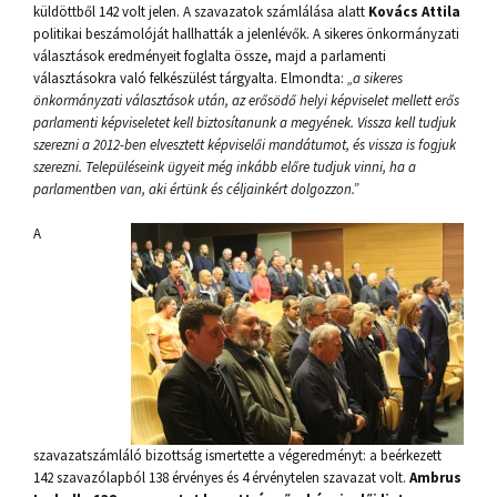
küldöttből 142 volt jelen. A szavazatok számlálása alatt
Kovács Attila
politikai beszámolóját hallhatták a jelenlévők. A sikeres önkormányzati
választások eredményeit foglalta össze, majd a parlamenti
választásokra való felkészülést tárgyalta. Elmondta:
„a sikeres
önkormányzati választások után, az erősödő helyi képviselet mellett erős
parlamenti képviseletet kell biztosítanunk a megyének. Vissza kell tudjuk
szerezni a 2012-ben elvesztett képviselői mandátumot, és vissza is fogjuk
szerezni. Településeink ügyeit még inkább előre tudjuk vinni, ha a
parlamentben van, aki értünk és céljainkért dolgozzon.”
A
szavazatszámláló bizottság ismertette a végeredményt: a beérkezett
142 szavazólapból 138 érvényes és 4 érvénytelen szavazat volt.
Ambrus