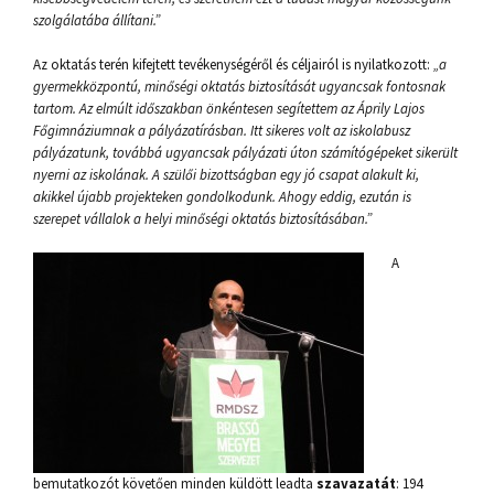
szolgálatába állítani.”
Az oktatás terén kifejtett tevékenységéről és céljairól is nyilatkozott:
„a
gyermekközpontú, minőségi oktatás biztosítását ugyancsak fontosnak
tartom. Az elmúlt időszakban önkéntesen segítettem az Áprily Lajos
Főgimnáziumnak a pályázatírásban. Itt sikeres volt az iskolabusz
pályázatunk, továbbá ugyancsak pályázati úton számítógépeket sikerült
nyerni az iskolának. A szülői bizottságban egy jó csapat alakult ki,
akikkel újabb projekteken gondolkodunk. Ahogy eddig, ezután is
szerepet vállalok a helyi minőségi oktatás biztosításában.”
A
bemutatkozót követően minden küldött leadta
szavazatát
: 194