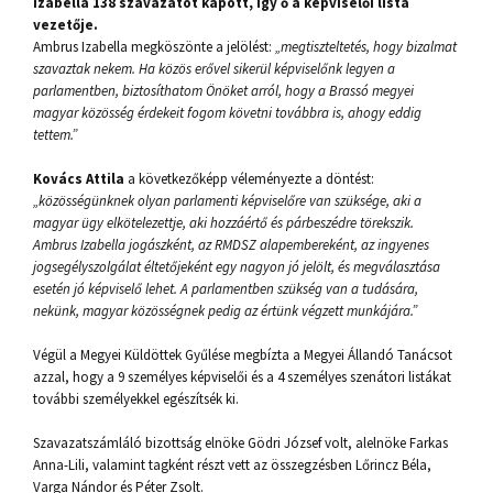
Izabella 138 szavazatot kapott, így ő a képviselői lista
vezetője.
Ambrus Izabella megköszönte a jelölést:
„megtiszteltetés, hogy bizalmat
szavaztak nekem. Ha közös erővel sikerül képviselőnk legyen a
parlamentben, biztosíthatom Önöket arról, hogy a Brassó megyei
magyar közösség érdekeit fogom követni továbbra is, ahogy eddig
tettem.”
Kovács Attila
a következőképp véleményezte a döntést:
„közösségünknek olyan parlamenti képviselőre van szüksége, aki a
magyar ügy elkötelezettje, aki hozzáértő és párbeszédre törekszik.
Ambrus Izabella jogászként, az RMDSZ alapembereként, az ingyenes
jogsegélyszolgálat éltetőjeként egy nagyon jó jelölt, és megválasztása
esetén jó képviselő lehet. A parlamentben szükség van a tudására,
nekünk, magyar közösségnek pedig az értünk végzett munkájára.”
Végül a Megyei Küldöttek Gyűlése megbízta a Megyei Állandó Tanácsot
azzal, hogy a 9 személyes képviselői és a 4 személyes szenátori listákat
további személyekkel egészítsék ki.
Szavazatszámláló bizottság elnöke Gödri József volt, alelnöke Farkas
Anna-Lili, valamint tagként részt vett az összegzésben Lőrincz Béla,
Varga Nándor és Péter Zsolt.