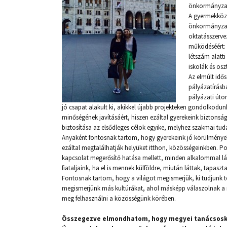
önkormányza
A gyermekközp
önkormányzato
oktatásszerve
működéséért: 
létszám alatt
iskolák és os
Az elmúlt idő
pályázatírásb
pályázati úton
jó csapat alakult ki, akikkel újabb projekteken gondolkodu
minőségének javításáért, hiszen ezáltal gyerekeink biztonsá
biztosítása az elsődleges célok egyike, melyhez szakmai tu
Anyaként fontosnak tartom, hogy gyerekeink jó körülmények 
ezáltal megtalálhatják helyüket itthon, közösségeinkben. Po
kapcsolat megerősítő hatása mellett, minden alkalommal lá
fiataljaink, ha el is mennek külföldre, miután láttak, tapasz
Fontosnak tartom, hogy a világot megismerjük, ki tudjunk te
megismerjünk más kultúrákat, ahol másképp válaszolnak a 
meg felhasználni a közösségünk körében.
Összegezve elmondhatom, hogy megyei tanácsoskén