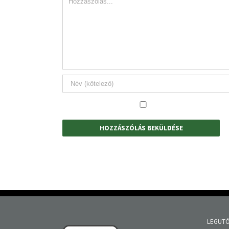
LEGUTÓ
Tisztúj
Sajtó
Megyei