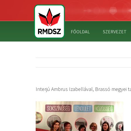
FŐOLDAL
SZERVEZET
Interjú Ambrus Izabellával, Brassó megyei t