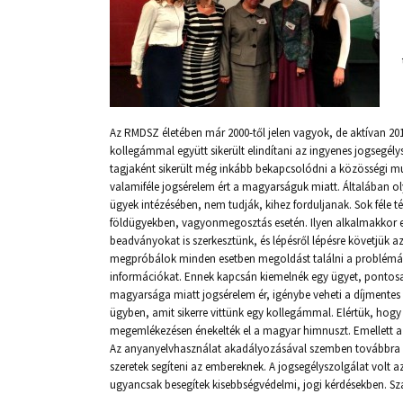
Az RMDSZ életében már 2000-től jelen vagyok, de aktívan 20
kollegámmal együtt sikerült elindítani az ingyenes jogsegély
tagjaként sikerült még inkább bekapcsolódni a közösségi m
valamiféle jogsérelem ért a magyarságuk miatt. Általában
ügyek intézésében, nem tudják, kihez forduljanak. Sok féle 
földügyekben, vagyonmegosztás esetén. Ilyen alkalmakkor 
beadványokat is szerkesztünk, és lépésről lépésre követjük a
megpróbálok minden esetben megoldást találni a problémákr
információkat. Ennek kapcsán kiemelnék egy ügyet, pontosa
magyarsága miatt jogsérelem ér, igénybe veheti a díjmentes
ügyben, amit sikerre vittünk egy kollegámmal. Elértük, hog
megemlékezésen énekelték el a magyar himnuszt. Emellett a s
Az anyanyelvhasználat akadályozásával szemben továbbra is 
szeretek segíteni az embereknek. A jogsegélyszolgálat volt 
ugyancsak besegítek kisebbségvédelmi, jogi kérdésekben. 