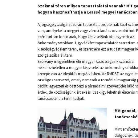
Szakmai téren milyen tapasztalatai vannak? Mit go
hogyan hasznosíthatja a Brassó megyei tanácsban
A jogsegélyszolgálat során tapasztalt problémák közt szám
van, amelyeket a megyei vagy városi tanács orvosolni tud.
ezért tartom fontosnak, hogy képviselőink ott legyenek az
önkormányzatokban. Ügyvédként tapasztalatot szereztem 
kisebbségvédelem terén, és szeretném ezt a tudást magyar 
szolgálatába állítani.
Szórvány megyénkben élő magyar közösségeink számára
nélkülözhetetlen a magyar képviselet az önkormányzatokba
szerepe van az identitás megőrzésben. Az RMDSZ az egyetle
országos szervezet, amely nemcsak a romániai magyarság poli
betölt: egyezteti és ösztönzi a társadalmi szerveződés külön
érdek, de közösségünk érdeke is. Csak így lehetnek életerő
tanácsosként is tenni tudjak.
Mit gondol,
tanácsoské
Mint említet
dolgoznék, t