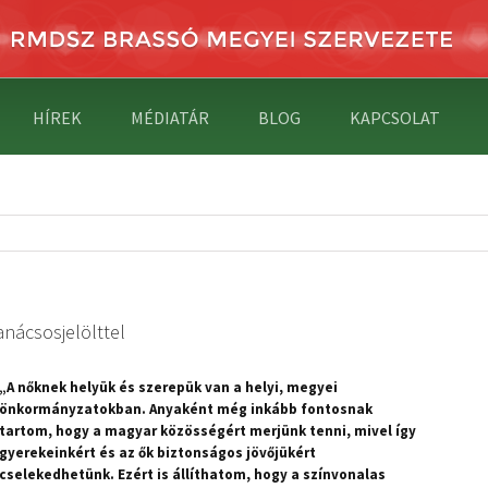
HÍREK
MÉDIATÁR
BLOG
KAPCSOLAT
anácsosjelölttel
„A nőknek helyük és szerepük van a helyi, megyei
önkormányzatokban. Anyaként még inkább fontosnak
tartom, hogy a magyar közösségért merjünk tenni, mivel így
gyerekeinkért és az ők biztonságos jövőjükért
cselekedhetünk. Ezért is állíthatom, hogy a színvonalas