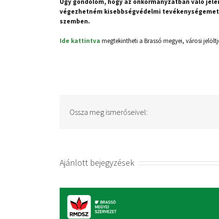
Úgy gondolom, hogy az önkormányzatban való je
végezhetném kisebbségvédelmi tevékenységemet, 
szemben.
Ide kattintva
megtekintheti a Brassó megyei, városi jelölt
Ossza meg ismerőseivel:
Ajánlott bejegyzések