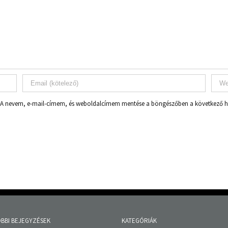
A nevem, e-mail-címem, és weboldalcímem mentése a böngészőben a következő
BBI BEJEGYZÉSEK
KATEGÓRIÁK
ítás – jelentkezési felhívás
Család, Nők, Anya, Baba
közlemény
Élő közösség
 tanácsülés
Hírek