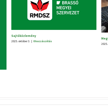
Szabadság Ünnep Alsórákoson
2025. június 25.
|
0 hozzászólás
Tisz
2026.