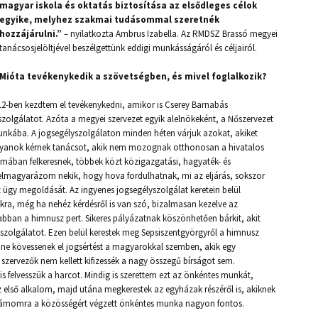
magyar iskola és oktatás biztosítása az elsődleges célok
egyike, melyhez szakmai tudásommal szeretnék
hozzájárulni.”
– nyilatkozta Ambrus Izabella. Az RMDSZ Brassó megyei
tanácsosjelöltjével beszélgettünk eddigi munkásságáról és céljairól.
Mióta tevékenykedik a szövetségben, és mivel foglalkozik?
12-ben kezdtem el tevékenykedni, amikor is Cserey Barnabás
szolgálatot. Azóta a megyei szervezet egyik alelnökeként, a Nőszervezet
unkába. A jogsegélyszolgálaton minden héten várjuk azokat, akiket
 olyanok kérnek tanácsot, akik nem mozognak otthonosan a hivatalos
témában felkeresnek, többek közt közigazgatási, hagyaték- és
elmagyarázom nekik, hogy hova fordulhatnak, mi az eljárás, sokszor
z ügy megoldását. Az ingyenes jogsegélyszolgálat keretein belül
a, még ha nehéz kérdésről is van szó, bizalmasan kezelve az
bban a himnusz pert. Sikeres pályázatnak köszönhetően bárkit, akit
 szolgálatot. Ezen belül kerestek meg Sepsiszentgyörgyről a himnusz
y ne kövessenek el jogsértést a magyarokkal szemben, akik egy
zervezők nem kellett kifizessék a nagy összegű bírságot sem.
felvesszük a harcot. Mindig is szerettem ezt az önkéntes munkát,
az első alkalom, majd utána megkerestek az egyházak részéről is, akiknek
Számomra a közösségért végzett önkéntes munka nagyon fontos.