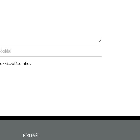
 hozzászólásomhoz.
HÍRLEVÉL
Fields marked with an
*
are required
Név
Email cím
*