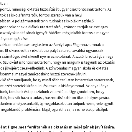
tban.
ontú, minőségi oktatás biztosítását ugyancsak fontosnak tartom. Az
k az iskolafenntartók, fontos szerepük van a helyi
zésben. A polgármesterek tenni tudnak az iskolák megfelelő
gondoskodnak a diákok utaztatásáról, számon tartják az esetleges
i osztályok indításának igényét. Vidéken még inkább fontos a magyar
ztályok megőrzése.
szakban önkéntesen segítettem az Áprily Lajos Főgimnáziumnak a
an. Itt sikeres volt az iskolabusz pályázatunk, továbbá ugyancsak
 számítógépeket sikerült nyerni az iskolának. A szülői bizottságban egy
nk. Szülőként is fontosnak tartom, hogy mi magunk is tegyünk az oktatás
gos jövőjéért cselekedhetünk. A színvonalas magyar iskola és oktatás
dásommal megyei tanácsosként hozzá szeretnék járulni.
között tanuljanak, hogy minél több területen ismereteket szerezzenek,
nt ezért szeretek kirándulni és utazni a kislányommal. Az anya-lánya
tunk, tanulunk és tapasztalunk valami újat. Úgy gondolom, hogy
taltak, hozzák haza a tudást, hasznosítsák itthon őket a helyiek javára.
kinteni a helyzetünkből, új megoldások után tudjunk nézni, vele együtt
megoldandó problémára. Majd jöjjünk haza, az ismeretet próbáljuk
t figyelmet fordítanék az oktatás minőségének javítására.