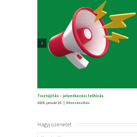
V. Hagyományünnep
2025. június 25.
|
0 hozzászólás
Hagyj üzenetet