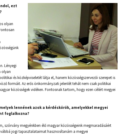
ndol, ezt
?
os olyan
 Pontosan
a
közösségünk
n. Lényegi
n olyan
tikai és közképviseletét látja el, hanem közösségszervezői szerepet is
böző formáit. Az erős önkormányzati jelenlét tehát nem csak politikai
s magyar közösségek vidéken. Fontosnak tartom, hogy ezen célért megyei
 melyek lennének azok a kérdéskörök, amelyekkel megyei
nt foglalkozna?
tem, szórvány megyénkben élő magyar közösségeink megmaradásáért
ovábbá jogi tapasztalataimat hasznosítanám a megyei