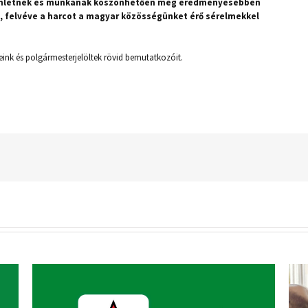
lenlétnek és munkának köszönhetően még eredményesebben
felvéve a harcot a magyar közösségünket érő sérelmekkel
jeink és polgármesterjelöltek rövid bemutatkozóit.