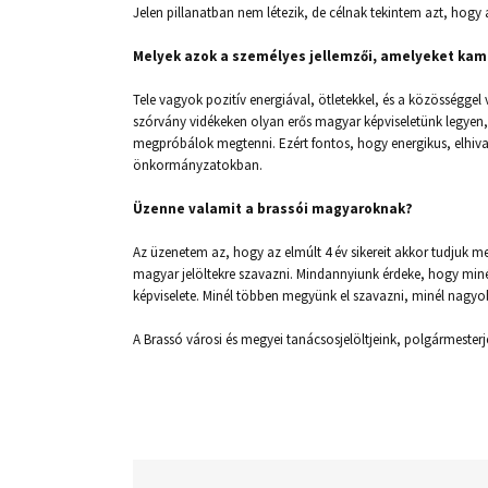
Jelen pillanatban nem létezik, de célnak tekintem azt, hogy 
Melyek azok a személyes jellemzői, amelyeket kam
Tele vagyok pozitív energiával, ötletekkel, és a közösséggel 
szórvány vidékeken olyan erős magyar képviseletünk legyen, a
megpróbálok megtenni. Ezért fontos, hogy energikus, elhiv
önkormányzatokban.
Üzenne valamit a brassói magyaroknak?
Az üzenetem az, hogy az elmúlt 4 év sikereit akkor tudjuk 
magyar jelöltekre szavazni. Mindannyiunk érdeke, hogy min
képviselete. Minél többen megyünk el szavazni, minél nagyob
A Brassó városi és megyei tanácsosjelöltjeink, polgármester