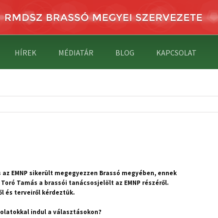
HÍREK
MÉDIATÁR
BLOG
KAPCSOLAT
s az EMNP sikerült megegyezzen Brassó megyében, ennek
Toró Tamás a brassói tanácsosjelölt az EMNP részéről.
l és terveiről kérdeztük.
olatokkal indul a választásokon?