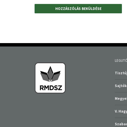
LEGUTÓ
Tisztúj
Sajtó
Megyei
V. Ha
Szabad