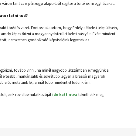
a városi tanács is pénzügyi alapokból segítse a történelmi egyházakat.
atoztatni tud?
való törődés vezet. Fontosnak tartom, hogy Erdély délkeleti településein,
mely képes őrizni a magyar nyelvterület keleti bástyáit. Ezért mindent
atott, nemzetben gondolkodó képviselőink legyenek az
megőrizni, tovább vinni, ha minél nagyobb létszámban elmegyünk a
él erősebb, markánsabb és sokrétűbb legyen a brassói magyarok
b erőt mutatunk fel, annál több mindent el tudunk érni.
jelöltjeink rövid bemutatkozóját
ide kattintva
tekinthetik meg.