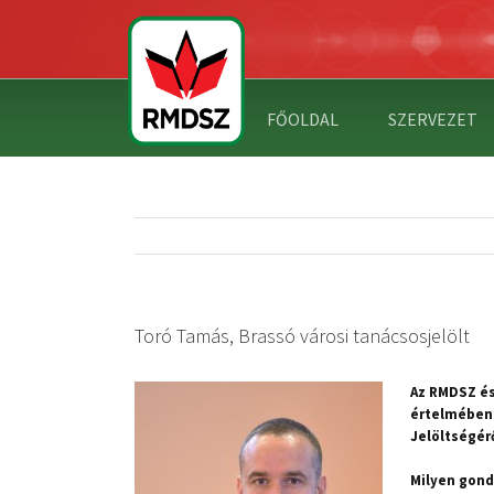
FŐOLDAL
SZERVEZET
Toró Tamás, Brassó városi tanácsosjelölt
Az RMDSZ é
értelmében 
Jelöltségérő
Milyen gond