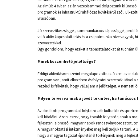
Az elmúlt 4 évben az én vezetésemmel dolgoztunk ki Brassó vá
programok és infrastruktúrahálózat bővítéséről szól. Elkezdt
Brassóban.
Jó szervezőkészséggel, kommunikációs képességgel, problé
való aktív kapcsolattartás és a csapatmunka híve vagyok, 
szervezetekkel.
Úgy gondolom, hogy ezeket a tapasztalatokat át tudnám ü
Minek köszönhető jelöltsége?
Eddigi aktivitásom szerint megalapozottnak érzem az indulást
program van, amit elkezdtem és folytatni szeretnék. Mivel a 
részéről is felkértek, hogy vállaljam a jelöltséget. A nemze
Milyen tervei vannak a jövőt tekintve, ha tanácsos 
Az elindított programokat folytatni kell: kulturális és sportr
kell kitalálni. Azon leszek, hogy tovább folytatódjanak a 
fejleszteni a brassói magyar napok rendezvénysorozatot, to
A magyar oktatási intézményeket meg kell tudjuk tartani. A 
hogy a magyar tagozat épületénél történjenek meg a fejles