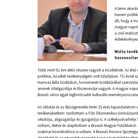
A tenni akará
hanem politika
áll, hogy a m
magyar napoka
a civil eszköz
érdekérvényesí
Mióta tevék
hasznosítan
Több mint tíz éve aktív részese vagyok a közéletnek. Az első 
politikai, közéleti tevékenységem volt túlsúlyban. Tíz évvel 
Hamvas Béla borklubot, honismereti biciklitúrákat szerveztü
aminek ötletgazdája és főszervezője vagyok. A magyar napo
Brassó város egyik legfontosabb kulturális eseménysorozata
Az oktatás és az ifjúságnevelés terén 15 éves tapasztalatom
tevékenykedtem: tanítottam a Fóti Ökomenikus Gimnáziumban
oktatója, aligazgatója és igazgatója is. A székelyudvarhe
voltam, illetve én alapítottam a Brassói Magyar Futóklubot. 
szakmai koordinátora is voltam. A Brassói Korona Sportegy
elnökként és az egyesület igazgatói tanács tagjaként tevéke