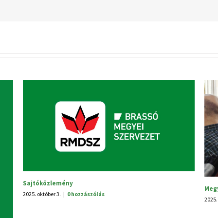
Megyei tanácsülés
2025. június 30.
|
0 hozzászólás