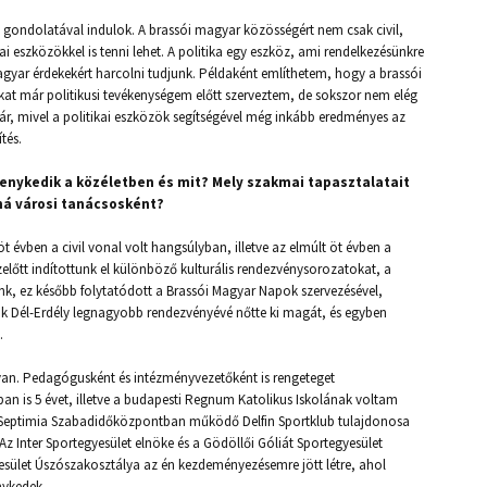
s gondolatával indulok. A brassói magyar közösségért nem csak civil,
i eszközökkel is tenni lehet. A politika egy eszköz, ami rendelkezésünkre
agyar érdekekért harcolni tudjunk. Példaként említhetem, hogy a brassói
t már politikusi tevékenységem előtt szerveztem, de sokszor nem elég
tár, mivel a politikai eszközök segítségével még inkább eredményes az
tés.
enykedik a közéletben és mit? Mely szakmai tapasztalatait
á városi tanácsosként?
öt évben a civil vonal volt hangsúlyban, illetve az elmúlt öt évben a
ezelőtt indítottunk el különböző kulturális rendezvénysorozatokat, a
nk, ez később folytatódott a Brassói Magyar Napok szervezésével,
k Dél-Erdély legnagyobb rendezvényévé nőtte ki magát, és egyben
.
 van. Pedagógusként és intézményvezetőként is rengeteget
 is 5 évet, illetve a budapesti Regnum Katolikus Iskolának voltam
lyi Septimia Szabadidőközpontban működő Delfin Sportklub tulajdonosa
Az Inter Sportegyesület elnöke és a Gödöllői Góliát Sportegyesület
esület Úszószakosztálya az én kezdeményezésemre jött létre, ahol
nykedek.