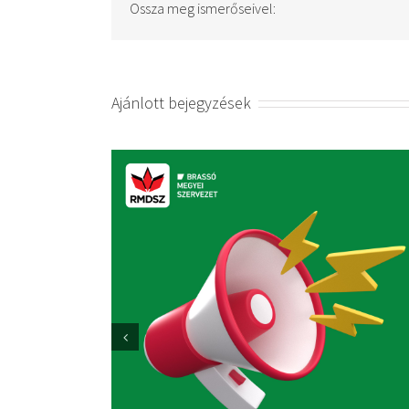
Ossza meg ismerőseivel:
Ajánlott bejegyzések
Sajtóközlemény
2025. október 3.
|
0 hozzászólás