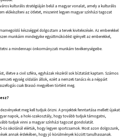
ros kulturális stratégiáján belül a magyar vonalat, amely a kulturális
em előkészíteni az ötletet, miszerint legyen magyar színházi tagozat
mamegoldó készséggel dolgoztam a tervek kivitelezésén. Az emberekkel
hiszen munkáim mindegyike együttműködést igényelt az emberekkel,
ltetni a mindennapi önkormányzati munkám tevékenységeibe.
, illetve a civil szféra, egyházak részéről sok bíztatást kaptam. Számos
nemzeti egység oldalán állok, ezért a nemzeti tanács és a néppárt
ti összefogás csak Brassó megyében történt meg.
lesz?
endezvényeket meg kell tudjuk őrizni. A projektek fenntartása mellett újakat
magyar napok, a hoki-szakosztály, hogy tovább tudjuk támogatni,
vább tudjuk vinni a magyar színházi tagozat gondolatát.
15-ös iskolánál elértük, hogy legyen sportcsarnok. Most azon dolgozunk,
ztések annak érdekében, hogy jó körülmények között tanulhassanak.