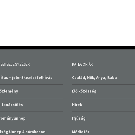
BBI BEJEGYZÉSEK
KATEGÓRIÁK
ítás – jelentkezési felhívás
Család, Nők, Anya, Baba
közlemény
Élő közösség
 tanácsülés
Hírek
gyományünnep
Ifjúság
ság Ünnep Alsórákoson
Médiatár
Nem kategorizált