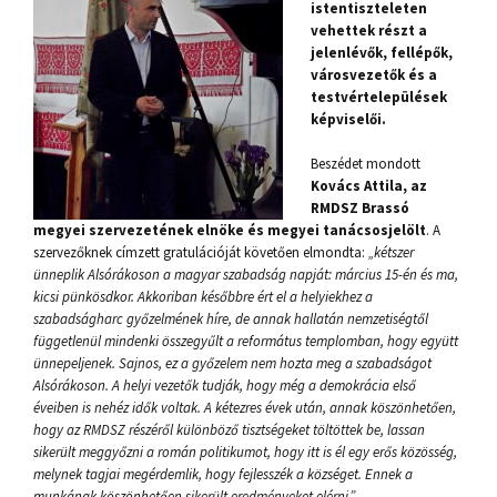
istentiszteleten
vehettek részt a
jelenlévők, fellépők,
városvezetők és a
testvértelepülések
képviselői.
Beszédet mondott
Kovács Attila, az
RMDSZ Brassó
megyei szervezetének elnöke és megyei tanácsosjelölt
. A
szervezőknek címzett gratulációját követően elmondta:
„kétszer
ünneplik Alsórákoson a magyar szabadság napját: március 15-én és ma,
kicsi pünkösdkor. Akkoriban későbbre ért el a helyiekhez a
szabadságharc győzelmének híre, de annak hallatán nemzetiségtől
függetlenül mindenki összegyűlt a református templomban, hogy együtt
ünnepeljenek. Sajnos, ez a győzelem nem hozta meg a szabadságot
Alsórákoson. A helyi vezetők tudják, hogy még a demokrácia első
éveiben is nehéz idők voltak. A kétezres évek után, annak köszönhetően,
hogy az RMDSZ részéről különböző tisztségeket töltöttek be, lassan
sikerült meggyőzni a román politikumot, hogy itt is él egy erős közösség,
melynek tagjai megérdemlik, hogy fejlesszék a községet. Ennek a
munkának köszönhetően sikerült eredményeket elérni.”