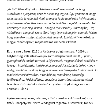
„Az RMDSZ-es elöljárókkal közösen sikerült megvalósítani, hogy
Alsórákoson nyugalom, béke és biztonság legyen. Úgy gondolom, hogy
ezt a munkát tovább kell vinni, és meg is fogja tenni ezt a helyi csapat a
polgármesterrel az élen. Nem szabad a fejlődést megállítani, tovább kell
növekedjen a község, hiszen – ahogy a mai esemény is bizonyítja, – itt,
Alsórákoson van jövő. Öröm látni, hogy ilyen sokan jelen vannak, főként
hogy gyerekek is szép számban részt vesznek. Ez bíztató.”
– emelte ki a
megyei tanácsojelölt, majd tartalmas ünneplést kívánt.
Epureanu János
2012 óta Alsórákos polgármestere. A 2016-os
helyhatósági választásokon polgármesterjelöltként indult.
„Építeni,
gyarapítani és tovább tervezni. A fejlesztések, megvalósítások és főként a
fokozott közbiztonsági intézkedések megerősítik közösségünket. Ahogy
eddig, továbbra is célom, hogy a terveket eredményekbe fordítsam át. Jó
feltételeket kell biztosítani a tanításhoz, tanuláshoz, közösségi
találkozókhoz, közlekedéshez, egyszóval biztonságos környezetet kell
teremteni közösségünk számára.”
– nyilatkozott jelöltsége kapcsán
Epureanu János.
A jeles eseményt ének, gitárszó, a fúvós zenekar és kórusok műsora
tették ünnepélyessé. Neves vendégeket fogadtak a szervezők, többek