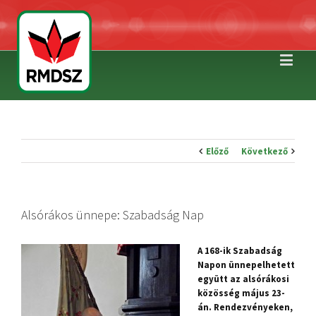
Előző
Következő
Alsórákos ünnepe: Szabadság Nap
A 168-ik Szabadság
Napon ünnepelhetett
együtt az alsórákosi
közösség május 23-
án. Rendezvényeken,