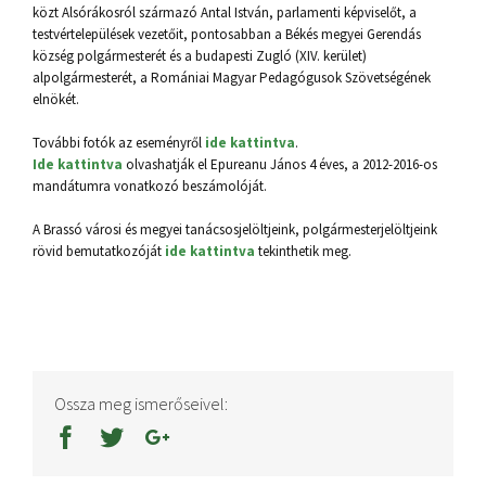
közt Alsórákosról származó Antal István, parlamenti képviselőt, a
testvértelepülések vezetőit, pontosabban a Békés megyei Gerendás
község polgármesterét és a budapesti Zugló (XIV. kerület)
alpolgármesterét, a Romániai Magyar Pedagógusok Szövetségének
elnökét.
További fotók az eseményről
ide kattintva
.
Ide kattintva
olvashatják el Epureanu János 4 éves, a 2012-2016-os
mandátumra vonatkozó beszámolóját.
A Brassó városi és megyei tanácsosjelöltjeink, polgármesterjelöltjeink
rövid bemutatkozóját
ide kattintva
tekinthetik meg.
Ossza meg ismerőseivel: