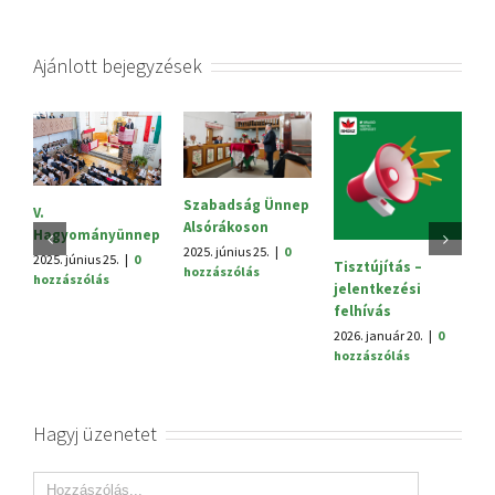
Ajánlott bejegyzések
Szabadság Ünnep
S
V.
Alsórákoson
20
Hagyományünnep
h
2025. június 25.
|
0
2025. június 25.
|
0
Tisztújítás –
hozzászólás
hozzászólás
jelentkezési
felhívás
2026. január 20.
|
0
hozzászólás
Hagyj üzenetet