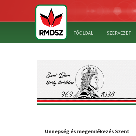
FŐOLDAL
SZERVEZET
KEZÉS SZENT
LAMALAPÍTÓ
TARTALMAS ÜNNEP SZENT ISTV
ETÉRE
KIRÁLY TISZTELETÉRE
Ünnepség és megemlékezés Szent