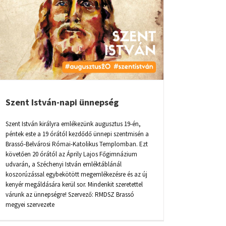
Szent István-napi ünnepség
Szent István királyra emlékezünk augusztus 19-én,
péntek este a 19 órától kezdődő ünnepi szentmisén a
Brassó-Belvárosi Római-Katolikus Templomban. Ezt
követően 20 órától az Áprily Lajos Főgimnázium
udvarán, a Széchenyi István emléktáblánál
koszorúzással egybekötött megemlékezésre és az új
kenyér megáldására kerül sor. Mindenkit szeretettel
várunk az ünnepségre! Szervező: RMDSZ Brassó
megyei szervezete