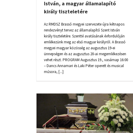
István, a magyar államalapító
király tiszteletére
Az RMDSZ Brassó megyei szervezete újra kétnapos
rendezvényt tervez az államalapító Szent István
király tiszteletére. Szentté avatásának évfordulóján
emlékezünk meg az első magyar királyról. A Brassó
megyei magyar közösség az augusztus 19-ei
ünnepségen és az augusztus 20-ai megemlékezésen
vehet részt. PROGRAM Augusztus 19., vasárnap 16:00
– Dancs Annamari és Laki Péter operett és musical
műsora, [...]