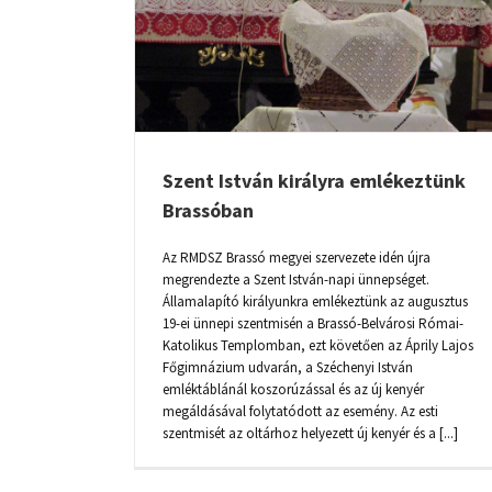
RÁLYRA
SSÓBAN
Szent István királyra emlékeztünk
Brassóban
Az RMDSZ Brassó megyei szervezete idén újra
megrendezte a Szent István-napi ünnepséget.
Államalapító királyunkra emlékeztünk az augusztus
19-ei ünnepi szentmisén a Brassó-Belvárosi Római-
Katolikus Templomban, ezt követően az Áprily Lajos
Főgimnázium udvarán, a Széchenyi István
emléktáblánál koszorúzással és az új kenyér
megáldásával folytatódott az esemény. Az esti
szentmisét az oltárhoz helyezett új kenyér és a [...]