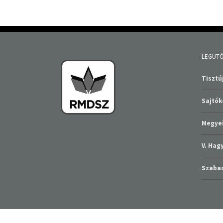
LEGUTÓ
Tisztúj
Sajtó
Megyei
V. Ha
Szabad