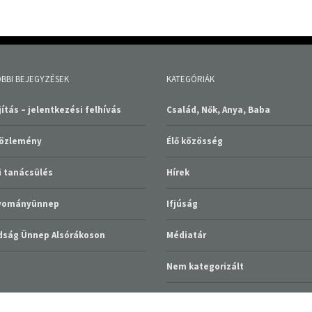
BBI BEJEGYZÉSEK
KATEGÓRIÁK
ítás – jelentkezési felhívás
Család, Nők, Anya, Baba
közlemény
Élő közösség
 tanácsülés
Hírek
gyományünnep
Ifjúság
ság Ünnep Alsórákoson
Médiatár
Nem kategorizált
Szolgáltatások