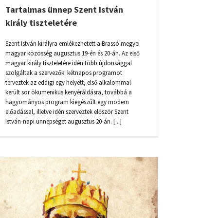
Tartalmas ünnep Szent István
király tiszteletére
Szent István királyra emlékezhetett a Brassó megyei
magyar közösség augusztus 19-én és 20-án. Az első
magyar király tiszteletére idén több újdonsággal
szolgáltak a szervezők: kétnapos programot
terveztek az eddigi egy helyett, első alkalommal
került sor ökumenikus kenyéráldásra, továbbá a
hagyományos program kiegészült egy modern
előadással, illetve idén szerveztek először Szent
István-napi ünnepséget augusztus 20-án. [...]