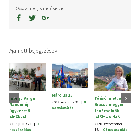
Ossza meg ismerőseivel:
Ajánlott bejegyzések
Március 15.
T
Interjú Varga
Tóásó Imelda,
B
2017. március 31.
|
0
Nándor új
Brassó megyei
t
hozzászólás
ügyvezető
tanácselnök-
2
elnökkel
jelölt – videó
16
2017. július 21.
|
0
2020. szeptember
hozzászólás
16.
|
0 hozzászólás