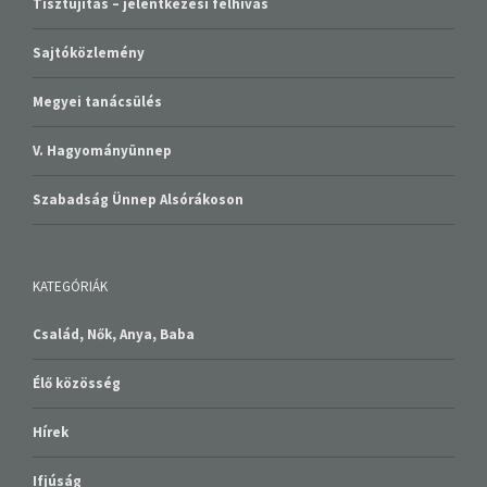
Tisztújítás – jelentkezési felhívás
Sajtóközlemény
Megyei tanácsülés
V. Hagyományünnep
Szabadság Ünnep Alsórákoson
KATEGÓRIÁK
Család, Nők, Anya, Baba
Élő közösség
Hírek
Ifjúság