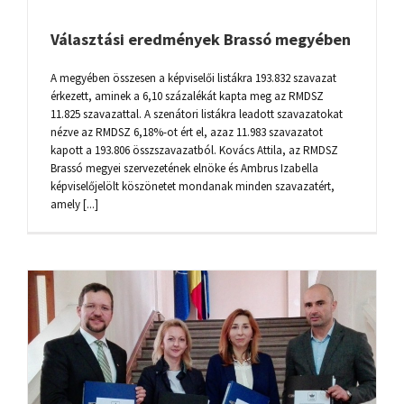
Választási eredmények Brassó megyében
A megyében összesen a képviselői listákra 193.832 szavazat
érkezett, aminek a 6,10 százalékát kapta meg az RMDSZ
11.825 szavazattal. A szenátori listákra leadott szavazatokat
nézve az RMDSZ 6,18%-ot ért el, azaz 11.983 szavazatot
kapott a 193.806 összszavazatból. Kovács Attila, az RMDSZ
Brassó megyei szervezetének elnöke és Ambrus Izabella
képviselőjelölt köszönetet mondanak minden szavazatért,
amely [...]