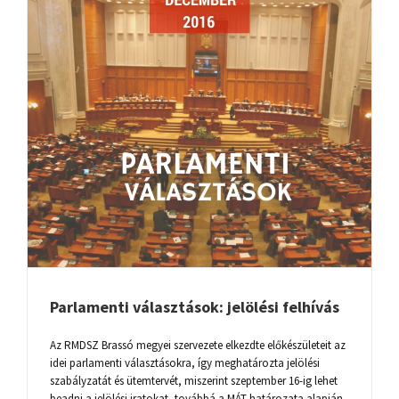
Parlamenti választások: jelölési felhívás
Az RMDSZ Brassó megyei szervezete elkezdte előkészületeit az
idei parlamenti választásokra, így meghatározta jelölési
szabályzatát és ütemtervét, miszerint szeptember 16-ig lehet
beadni a jelölési iratokat, továbbá a MÁT határozata alapján