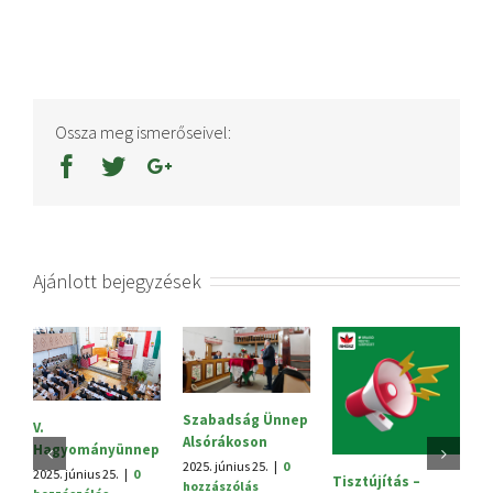
Ossza meg ismerőseivel:
Ajánlott bejegyzések
Szabadság Ünnep
S
V.
Alsórákoson
20
Hagyományünnep
h
2025. június 25.
|
0
2025. június 25.
|
0
Tisztújítás –
hozzászólás