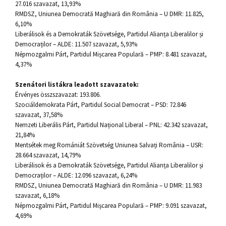
27.016 szavazat, 13,93%
RMDSZ, Uniunea Democrată Maghiară din România – U DMR: 11.825,
6,10%
Liberálisok és a Demokraták Szövetsége, Partidul Alianța Liberalilor și
Democraților – ALDE: 11.507 szavazat, 5,93%
Népmozgalmi Párt, Partidul Mișcarea Populară – PMP: 8.481 szavazat,
4,37%
Szenátori listákra leadott szavazatok:
Érvényes összszavazat: 193.806.
Szociáldemokrata Párt, Partidul Social Democrat – PSD: 72.846
szavazat, 37,58%
Nemzeti Liberális Párt, Partidul Național Liberal – PNL: 42.342 szavazat,
21,84%
Mentsétek meg Romániát Szövetség Uniunea Salvați România – USR:
28.664 szavazat, 14,79%
Liberálisok és a Demokraták Szövetsége, Partidul Alianța Liberalilor și
Democraților – ALDE: 12.096 szavazat, 6,24%
RMDSZ, Uniunea Democrată Maghiară din România – U DMR: 11.983
szavazat, 6,18%
Népmozgalmi Párt, Partidul Mișcarea Populară – PMP: 9.091 szavazat,
4,69%