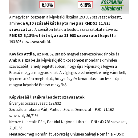
A megyében összesen a képviselői listákra 193.832 szavazat érkezett,
aminek
a 6,10 százalékát kapta meg az RMDSZ 11.825
szavazattal
. A szenátori listákra leadott szavazatokat nézve az
RMDSZ 6,18%-ot ért el, azaz 11.983 szavazatot kapott
a
193.806 összszavazatból.
Kovács Attila
, az RMDSZ Brassó megyei szervezetének elnöke és
Ambrus Izabella
képviselőjelölt köszönetet mondanak minden
szavazatért, amely segített abban, hogy újra képviselője legyen a
Brassó megyei magyaroknak. A végleges eredményekre még várni kell,
így nemsokára megtudjuk, hogy négy év kimaradás után lesz-e újra
magyar képviselő Brassó megyéből.
Képviselői listákra leadott szavazatok:
Érvényes összszavazat: 193.832.
Szociáldemokrata Párt, Partidul Social Democrat – PSD: 71.162
szavazat, 36,71%
Nemzeti Liberális Párt, Partidul Național Liberal – PNL: 40.738 szavazat,
21,01 %
Mentsétek meg Romániát Szövetség Uniunea Salvați România – USR: