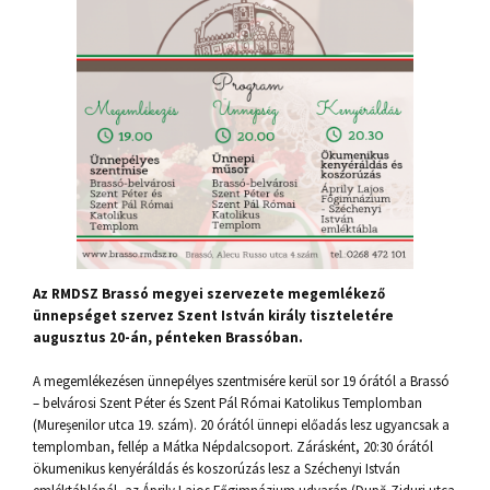
Az RMDSZ Brassó megyei szervezete megemlékező
ünnepséget szervez Szent István király tiszteletére
augusztus 20-án, pénteken Brassóban.
A megemlékezésen ünnepélyes szentmisére kerül sor 19 órától a Brassó
– belvárosi Szent Péter és Szent Pál Római Katolikus Templomban
(Mureșenilor utca 19. szám). 20 órától ünnepi előadás lesz ugyancsak a
templomban, fellép a Mátka Népdalcsoport. Zárásként, 20:30 órától
ökumenikus kenyéráldás és koszorúzás lesz a Széchenyi István