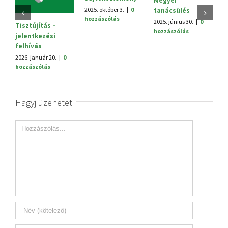
Megyei
V.
2025. október 3.
|
0
tanácsülés
H
hozzászólás
2025. június 30.
|
0
20
Tisztújítás –
hozzászólás
h
jelentkezési
felhívás
2026. január 20.
|
0
hozzászólás
Hagyj üzenetet