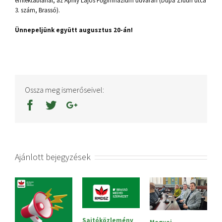
emléktáblánál, az Áprily Lajos Főgimnázium udvarán (După Ziduri utca
3. szám, Brassó).
Ünnepeljünk együtt augusztus 20-án!
Ossza meg ismerőseivel:
Ajánlott bejegyzések
Sajtóközlemény