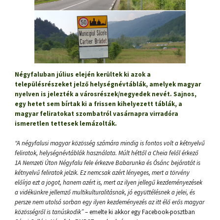
Négyfaluban július elején kerültek ki azok a
településrészeket jelző helységnévtáblák, amelyek magyar
nyelven is jelezték a városrészek/negyedek nevét. Sajnos,
egy hetet sem bírtak ki a frissen kihelyezett táblák, a
magyar feliratokat szombatról vasárnapra virradóra
ismeretlen tettesek lemázolták.
“A négyfalusi magyar közösség számára mindig is fontos volt a kétnyelvű
feliratok, helységnévtáblák használata. Múlt héttől a Cheia felől érkező
1A Nemzeti Úton Négyfalu fele érkezve Babarunka és Ósánc bejáratát is
kétnyelvű feliratok jelzik. Ez nemcsak azért lényeges, mert a törvény
előírja ezt a jogot, hanem azért is, mert az ilyen jellegű kezdeményezések
a vidékünkre jellemző multikulturalitásnak, jó együttélésnek a jelei, és
persze nem utolsó sorban egy ilyen kezdeményezés az itt élő erős magyar
közösségről is tanúskodik”
– emelte ki akkor egy Facebook-posztban