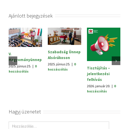
Ajánlott bejegyzések
Szabadság Ünnep
S
V.
Alsórákoson
20
Hagyományünnep
h
2025. június 25.
|
0
2025. június 25.
|
0
Tisztújítás –
hozzászólás
hozzászólás
jelentkezési
felhívás
2026. január 20.
|
0
hozzászólás
Hagyj üzenetet