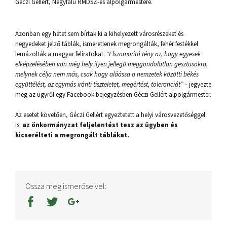
Géczi Gellért, Négyfalu RMDSZ-es alpolgármestere.
Azonban egy hetet sem bírtak ki a kihelyezett városrészeket és
negyedeket jelző táblák, ismeretlenek megrongálták, fehér festékkel
lemázolták a magyar feliratokat.
“Elszomorító tény az, hogy egyesek
elképzelésében van még hely ilyen jellegű meggondolatlan gesztusokra,
melynek célja nem más, csak hogy aláássa a nemzetek közötti békés
együttélést, az egymás iránti tiszteletet, megértést, toleranciát”
– jegyezte
meg az ügyről egy Facebook-bejegyzésben Géczi Gellért alpolgármester.
Az esetet követően, Géczi Gellért egyeztetett a helyi városvezetőséggel
is:
az önkormányzat feljelentést tesz az ügyben és
kicserélteti a megrongált táblákat.
Ossza meg ismerőseivel: