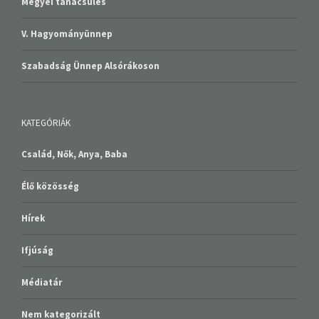
Megyei tanácsülés
V. Hagyományünnep
Szabadság Ünnep Alsórákoson
KATEGÓRIÁK
Család, Nők, Anya, Baba
Élő közösség
Hírek
Ifjúság
Médiatár
Nem kategorizált