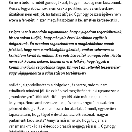
Én nem tudom, miből gondolják azt, hogy mi esetleg nem köszönünk.
Persze, legyünk őszinték: nem csak a politikusnak, az embereknek
általában nem esik jól, ha falhoz állítják. Úgyhogy összességében nem
értem a felvetést, hiszen megválaszoltam a kellemetlen kérdéseket is…
Ez igaz! Azt is mondták ugyanakkor, hogy nyugodtan tegeződhetünk,
hiszen sokan tudják, hogy mi nyolc évvel korábban együtt is
dolgoztunk. Én azonban ragaszkodtam a magázódáshoz annak
jeleként, hogy nem a méltóságába gázolok, amikor vehemensen
kritizálom kérdő formában. Erre volt biztosíték a magázódás. Azóta
nemcsak köszön nekem, hanem arra is felkért, hogy legyek a
kommunikációs csapatának tagja. Ez most az „ellenfél leszerelése”
vagy végiggondolta a választáson történteket?
Nyilván, elgondolkodtam a dolgokon, és persze, tudom: nem
csináltunk mindent jól. De ez bárkivel megtörténhet, aki ugyanazon a
„munkahelyen” több időt eltölt: egy idő után már a napi rutin
lenyomja. Nincs amit ezen szépíteni, és nem is szigorúan csak rám
jellemző dolog… És én nem leszerelni akarlak bármiről, egyszerűen
tapasztaltam, hogy téged érdekel az: lesz-e Brassónak magyar
parlamenti képviselete? Annyira már ismerlek, hogy tudjam: a
vehemens kritikád az érdeklődő brassói megjegyzései is… Úgyhogy: