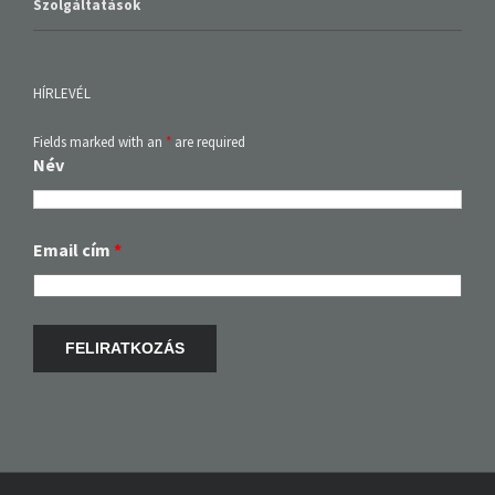
HÍRLEVÉL
Fields marked with an
*
are required
Név
Email cím
*
RMDSZ BRASSÓ MEGYEI SZERVEZETE 2016