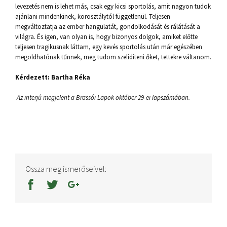
levezetés nem is lehet más, csak egy kicsi sportolás, amit nagyon tudok
ajánlani mindenkinek, korosztálytól függetlenül. Teljesen
megváltoztatja az ember hangulatát, gondolkodását és rálátását a
világra. És igen, van olyan is, hogy bizonyos dolgok, amiket előtte
teljesen tragikusnak láttam, egy kevés sportolás után már egészében
megoldhatónak tűnnek, meg tudom szelídíteni őket, tettekre váltanom.
Kérdezett: Bartha Réka
Az interjú megjelent a Brassói Lapok október 29-ei lapszámában.
Ossza meg ismerőseivel: