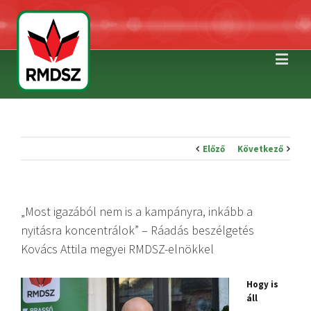
Előző
Következő
„Most igazából nem is a kampányra, inkább a
nyitásra koncentrálok” – Ráadás beszélgetés
Kovács Attila megyei RMDSZ-elnökkel
Hogy is
áll