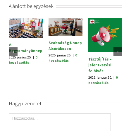
Ajánlott bejegyzések
Szabadság Ünnep
Sajtóközlemény
Alsórákoson
2025. október 3.
|
0
ünnep
hozzászólás
2025. június 25.
|
0
.
|
0
Tisztújítás –
hozzászólás
jelentkezési
felhívás
2026. január 20.
|
0
hozzászólás
Hagyj üzenetet