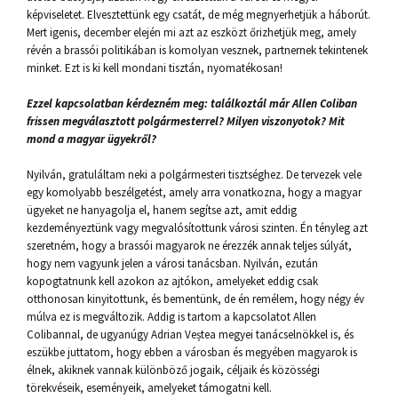
képviseletet. Elvesztettünk egy csatát, de még megnyerhetjük a háborút.
Mert igenis, december elején mi azt az eszközt őrizhetjük meg, amely
révén a brassói politikában is komolyan vesznek, partnernek tekintenek
minket. Ezt is ki kell mondani tisztán, nyomatékosan!
Ezzel kapcsolatban kérdezném meg: találkoztál már Allen Coliban
frissen megválasztott polgármesterrel? Milyen viszonyotok? Mit
mond a magyar ügyekről?
Nyilván, gratuláltam neki a polgármesteri tisztséghez. De tervezek vele
egy komolyabb beszélgetést, amely arra vonatkozna, hogy a magyar
ügyeket ne hanyagolja el, hanem segítse azt, amit eddig
kezdeményeztünk vagy megvalósítottunk városi szinten. Én tényleg azt
szeretném, hogy a brassói magyarok ne érezzék annak teljes súlyát,
hogy nem vagyunk jelen a városi tanácsban. Nyilván, ezután
kopogtatnunk kell azokon az ajtókon, amelyeket eddig csak
otthonosan kinyitottunk, és bementünk, de én remélem, hogy négy év
múlva ez is megváltozik. Addig is tartom a kapcsolatot Allen
Colibannal, de ugyanúgy Adrian Veștea megyei tanácselnökkel is, és
eszükbe juttatom, hogy ebben a városban és megyében magyarok is
élnek, akiknek vannak különböző jogaik, céljaik és közösségi
törekvéseik, eseményeik, amelyeket támogatni kell.