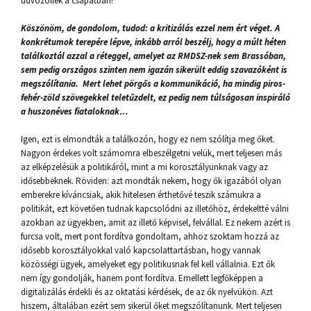
üdvözöllek a csapatban!
Köszönöm, de gondolom, tudod: a kritizálás ezzel nem ért véget. A
konkrétumok terepére lépve, inkább arról beszélj, hogy a múlt héten
találkoztál azzal a réteggel, amelyet az RMDSZ-nek sem Brassóban,
sem pedig országos szinten nem igazán sikerült eddig szavazóként is
megszólítania. Mert lehet pörgős a kommunikáció, ha mindig piros-
fehér-zöld szövegekkel teletűzdelt, ez pedig nem túlságosan inspiráló
a huszonéves fiataloknak…
Igen, ezt is elmondták a találkozón, hogy ez nem szólítja meg őket.
Nagyon érdekes volt számomra elbeszélgetni velük, mert teljesen más
az elképzelésük a politikáról, mint a mi korosztályunknak vagy az
idősebbeknek. Röviden: azt mondták nekem, hogy ők igazából olyan
emberekre kíváncsiak, akik hitelesen érthetővé teszik számukra a
politikát, ezt követően tudnak kapcsolódni az illetőhöz, érdekeltté válni
azokban az ügyekben, amit az illető képvisel, felvállal. Ez nekem azért is
furcsa volt, mert pont fordítva gondoltam, ahhoz szoktam hozzá az
idősebb korosztályokkal való kapcsolattartásban, hogy vannak
közösségi ügyek, amelyeket egy politikusnak fel kell vállalnia. Ezt ők
nem így gondolják, hanem pont fordítva. Emellett legfőképpen a
digitalizálás érdekli és az oktatási kérdések, de az ők nyelvükön. Azt
hiszem, általában ezért sem sikerül őket megszólítanunk. Mert teljesen