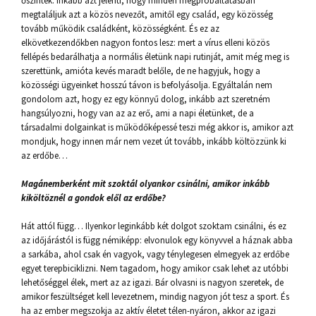
őszinték. Inkább azt jelenti, hogy minden megpróbáltatásban
megtaláljuk azt a közös nevezőt, amitől egy család, egy közösség
tovább működik családként, közösségként. És ez az
elkövetkezendőkben nagyon fontos lesz: mert a vírus elleni közös
fellépés bedarálhatja a normális életünk napi rutinját, amit még meg is
szerettünk, amióta kevés maradt belőle, de ne hagyjuk, hogy a
közösségi ügyeinket hosszú távon is befolyásolja. Egyáltalán nem
gondolom azt, hogy ez egy könnyű dolog, inkább azt szeretném
hangsúlyozni, hogy van az az erő, ami a napi életünket, de a
társadalmi dolgainkat is működőképessé teszi még akkor is, amikor azt
mondjuk, hogy innen már nem vezet út tovább, inkább költözzünk ki
az erdőbe…
Magánemberként mit szoktál olyankor csinálni, amikor inkább
kiköltöznél a gondok elől az erdőbe?
Hát attól függ… Ilyenkor leginkább két dolgot szoktam csinálni, és ez
az időjárástól is függ némiképp: elvonulok egy könyvvel a háznak abba
a sarkába, ahol csak én vagyok, vagy ténylegesen elmegyek az erdőbe
egyet terepbiciklizni. Nem tagadom, hogy amikor csak lehet az utóbbi
lehetőséggel élek, mert az az igazi. Bár olvasni is nagyon szeretek, de
amikor feszültséget kell levezetnem, mindig nagyon jót tesz a sport. És
ha az ember megszokja az aktív életet télen-nyáron, akkor az igazi