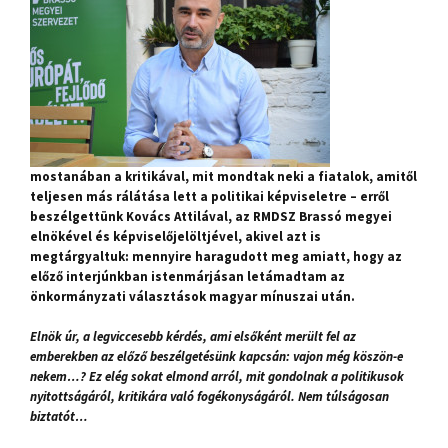
mostanában a kritikával, mit mondtak neki a fiatalok, amitől
teljesen más rálátása lett a politikai képviseletre – erről
beszélgettünk Kovács Attilával, az RMDSZ Brassó megyei
elnökével és képviselőjelöltjével, akivel azt is
megtárgyaltuk: mennyire haragudott meg amiatt, hogy az
előző interjúnkban istenmárjásan letámadtam az
önkormányzati választások magyar mínuszai után.
Elnök úr, a legviccesebb kérdés, ami elsőként merült fel az
emberekben az előző beszélgetésünk kapcsán: vajon még köszön-e
nekem…? Ez elég sokat elmond arról, mit gondolnak a politikusok
nyitottságáról, kritikára való fogékonyságáról. Nem túlságosan
biztatót…