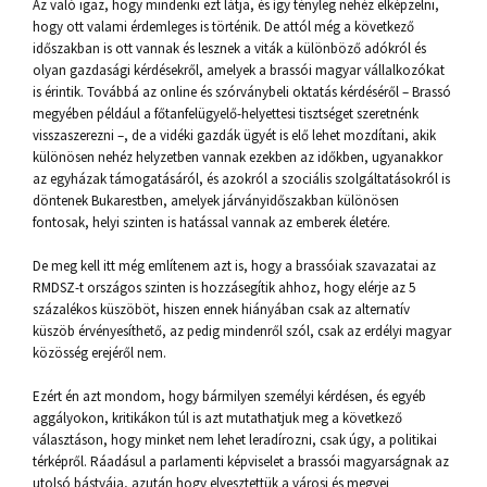
Az való igaz, hogy mindenki ezt látja, és így tényleg nehéz elképzelni,
hogy ott valami érdemleges is történik. De attól még a következő
időszakban is ott vannak és lesznek a viták a különböző adókról és
olyan gazdasági kérdésekről, amelyek a brassói magyar vállalkozókat
is érintik. Továbbá az online és szórványbeli oktatás kérdéséről – Brassó
megyében például a főtanfelügyelő-helyettesi tisztséget szeretnénk
visszaszerezni –, de a vidéki gazdák ügyét is elő lehet mozdítani, akik
különösen nehéz helyzetben vannak ezekben az időkben, ugyanakkor
az egyházak támogatásáról, és azokról a szociális szolgáltatásokról is
döntenek Bukarestben, amelyek járványidőszakban különösen
fontosak, helyi szinten is hatással vannak az emberek életére.
De meg kell itt még említenem azt is, hogy a brassóiak szavazatai az
RMDSZ-t országos szinten is hozzásegítik ahhoz, hogy elérje az 5
százalékos küszöböt, hiszen ennek hiányában csak az alternatív
küszöb érvényesíthető, az pedig mindenről szól, csak az erdélyi magyar
közösség erejéről nem.
Ezért én azt mondom, hogy bármilyen személyi kérdésen, és egyéb
aggályokon, kritikákon túl is azt mutathatjuk meg a következő
választáson, hogy minket nem lehet leradírozni, csak úgy, a politikai
térképről. Ráadásul a parlamenti képviselet a brassói magyarságnak az
utolsó bástyája, azután hogy elvesztettük a városi és megyei