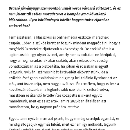
Brassó járványügyi szempontból ismét vörös várossá változott, és ez
nem jelent túl széles mozgásteret a kampányra a következő
időszakban. Ilyen körülmények között hogyan tudsz eljutni az
emberekhez?
Természetesen, a klasszikus és online média eszközei maradnak
csupán. Ebben a szűkös keretben fogunk mindent megpróbálni, hogy a
megfelelő üzeneteket eljuttassuk a közösségnek. De ezek között is a
legfontosabb egy olyan üzenet, amely nem is politikai: ne feledjük el,
hogy a megmaradásnak akár családi, akár szélesebb közösségi
vonatkozásban az a biztosítéka, ha jóban és rosszban is együtt
vagyunk. Nyilván, számos hibát és tévedést elkövethetünk, de a
szűkebb és tágabb családnak mindig meg kell találnia ilyenkor azt az
erőt, ami összetartja, nem hagyja szétesni. Én remélem, hogy ez lesz a
következő időszakban a legfontosabb üzenetünk: szétszóródva,
maszkban és állandó fertőtlenítés közepette is sikerül együtt
maradnunk, mert ez az az érték, amire 2020-ban általában azt
mondhatom, hogy nagyon próbára lett téve.
Együtt lenni nyilván nem azt jelenti, hogy mindig szeretjük egymást, és
mindig elfogadjuk egymás hibáit, mert ez nem így működik, legyünk