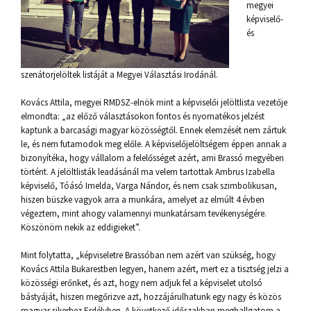
megyei
képviselő-
és
szenátorjelöltek listáját a Megyei Választási Irodánál.
Kovács Attila, megyei RMDSZ-elnök mint a képviselői jelöltlista vezetője
elmondta: „az előző választásokon fontos és nyomatékos jelzést
kaptunk a barcasági magyar közösségtől. Ennek elemzését nem zártuk
le, és nem futamodok meg előle. A képviselőjelöltségem éppen annak a
bizonyítéka, hogy vállalom a felelősséget azért, ami Brassó megyében
történt. A jelöltlisták leadásánál ma velem tartottak Ambrus Izabella
képviselő, Tóásó Imelda, Varga Nándor, és nem csak szimbolikusan,
hiszen büszke vagyok arra a munkára, amelyet az elmúlt 4 évben
végeztem, mint ahogy valamennyi munkatársam tevékenységére.
Köszönöm nekik az eddigieket”.
Mint folytatta, „képviseletre Brassóban nem azért van szükség, hogy
Kovács Attila Bukarestben legyen, hanem azért, mert ez a tisztség jelzi a
közösségi erőnket, és azt, hogy nem adjuk fel a képviselet utolsó
bástyáját, hiszen megőrizve azt, hozzájárulhatunk egy nagy és közös
magyar sikerhez Erdélyben. A következő időszakban meghallgatom a