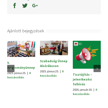
Ajánlott bejegyzések
Szabadság Ünnep
S
V.
Alsórákoson
20
Hagyományünnep
h
2025. június 25.
|
0
2025. június 25.
|
0
Tisztújítás –
hozzászólás
hozzászólás
jelentkezési
felhívás
2026. január 20.
|
0
hozzászólás