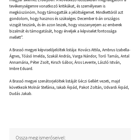
tevékenységemre vonatkozó kritikákat, és személyesen is
megköszönöm, hogy támogatták a jelöltségemet. Mindkettőről azt
gondolom, hogy hasznos és szükséges. December 6-án országos
vizsgát teszünk, és én azon leszek, hogy visszanyerjem az emberek
bizalmát és támogatását, hogy érveljek a képviselet fontossága
mellett”.
A Brassó megyei képviselőjelöltek listája: Kovács Attila, Ambrus Izabella-
Ágnes, Tóásó Imelda, Szakál András, Varga Nándor, Toró Tamás, Antal
Annamária, Péter Zsolt, Kirsch Gábor, Áros Levente, László István,
Imbre Eduard.
A Brassó megyei szenátorjelöltek listáját Géczi Gellért vezeti, majd
következik Molnár Stefánia, Iakab Árpád, Pakot Zoltán, Udvardi Árpád,
Dudás Jakab.
Ossza meg ismerőseivel: