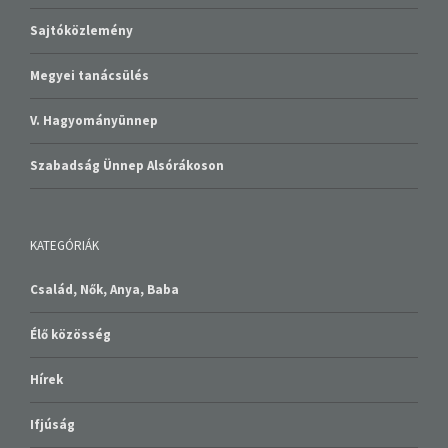
Sajtóközlemény
Megyei tanácsülés
V. Hagyományünnep
Szabadság Ünnep Alsórákoson
KATEGÓRIÁK
Család, Nők, Anya, Baba
Élő közösség
Hírek
Ifjúság