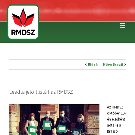
Előző
Következő
Leadta jelöltlistáit az RMDSZ
Az RMDSZ
október 19-
én elsőként
adta le a
Brassó