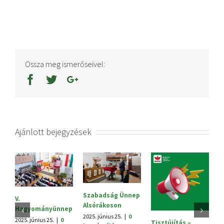
Ossza meg ismerőseivel:
Ajánlott bejegyzések
Szabadság Ünnep
S
V.
Alsórákoson
20
Hagyományünnep
h
2025. június 25.
|
0
2025. június 25.
|
0
Tisztújítás –