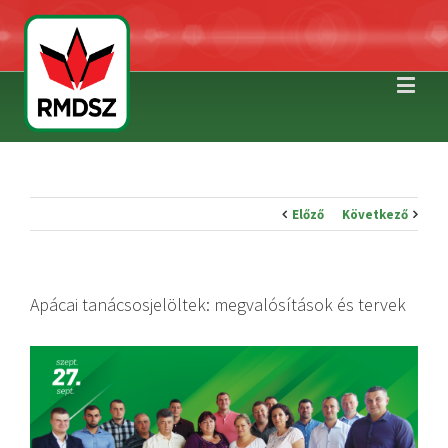
Előző
Következő
Apácai tanácsosjelöltek: megvalósítások és tervek