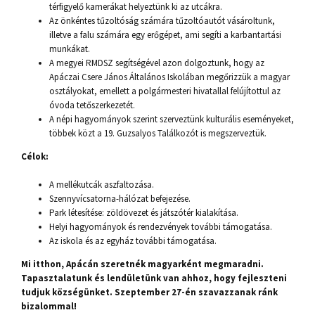
térfigyelő kamerákat helyeztünk ki az utcákra.
Az önkéntes tűzoltóság számára tűzoltóautót vásároltunk,
illetve a falu számára egy erőgépet, ami segíti a karbantartási
munkákat.
A megyei RMDSZ segítségével azon dolgoztunk, hogy az
Apáczai Csere János Általános Iskolában megőrizzük a magyar
osztályokat, emellett a polgármesteri hivatallal felújítottul az
óvoda tetőszerkezetét.
A népi hagyományok szerint szerveztünk kulturális eseményeket,
többek közt a 19. Guzsalyos Találkozót is megszerveztük.
Célok:
A mellékutcák aszfaltozása.
Szennyvícsatorna-hálózat befejezése.
Park létesítése: zöldövezet és játszótér kialakítása.
Helyi hagyományok és rendezvények további támogatása.
Az iskola és az egyház további támogatása.
Mi itthon, Apácán szeretnék magyarként megmaradni.
Tapasztalatunk és lendületünk van ahhoz, hogy fejleszteni
tudjuk községünket. Szeptember 27-én szavazzanak ránk
bizalommal!