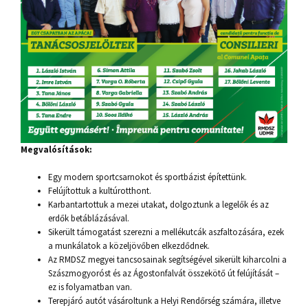
Megvalósítások:
Egy modern sportcsarnokot és sportbázist építettünk.
Felújítottuk a kultúrotthont.
Karbantartottuk a mezei utakat, dolgoztunk a legelők és az
erdők betáblázásával.
Sikerült támogatást szerezni a mellékutcák aszfaltozására, ezek
a munkálatok a közeljövőben elkezdődnek.
Az RMDSZ megyei tancsosainak segítségével sikerült kiharcolni a
Szászmogyoróst és az Ágostonfalvát összekötő út felújítását –
ez is folyamatban van.
Terepjáró autót vásároltunk a Helyi Rendőrség számára, illetve