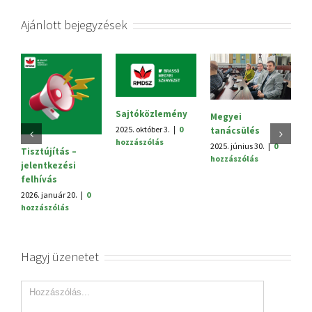
Ajánlott bejegyzések
Sajtóközlemény
Megyei
V.
2025. október 3.
|
0
tanácsülés
H
hozzászólás
2025. június 30.
|
0
20
Tisztújítás –
hozzászólás
h
jelentkezési
felhívás
2026. január 20.
|
0
hozzászólás
Hagyj üzenetet