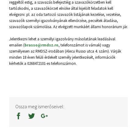
reggeltől estig, a szavazás befejeztéig a szavazókörzetben kell
tartózkodni, a szavazókörzet elnöke által kijelölt feladatok kell
elvégezni: pl. az oda tartozó szavazók listájának kezelése, vezetése,
szavazók személyi igazolványának ellenőrzése, pecsétek átadása,
szavazólapok számolása. Az elvégzett munkáért állami honorárium jár.
Jelentkezni lehet a személyi igazolvány másolatának leadásával
emailen (
brasso@rmdsz.ro
, telefonszámot is várnak) vagy
személyesen az RMDSZ-irodában (Alecu Russo utca 4. szám). Várják
minden 18 éven felüli érdekelt személy jelentkezését, információk
kérhetők a 0268472101-es telefonszámon.
Ossza meg ismerőseivel: