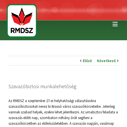
Előző
Következő
Szavazóbiztosi munkalehetőség
Az RMDSZ a szeptember 27-ei helyhatósági választásokra
szavazóbiztosokat nevez ki Brassó város szavazókörzeteibe. Jelenleg
vannak szabad helyek, ezekre lehet jelentkezni. Az urnabiztos feladata a
szavazás előtti nap, szombaton néhány órát segíteni a
szavazókörzetben az előkészületekben. A szavazás napján, vasárnap