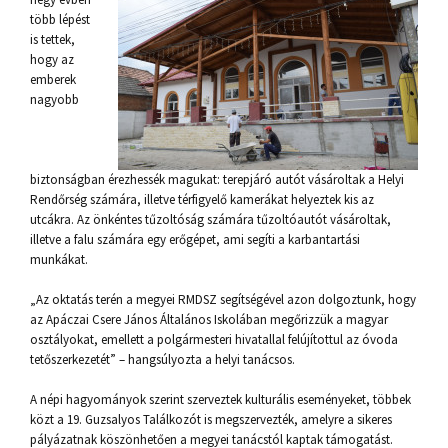
több lépést
is tettek,
hogy az
emberek
nagyobb
biztonságban érezhessék magukat: terepjáró autót vásároltak a Helyi
Rendőrség számára, illetve térfigyelő kamerákat helyeztek kis az
utcákra. Az önkéntes tűzoltóság számára tűzoltóautót vásároltak,
illetve a falu számára egy erőgépet, ami segíti a karbantartási
munkákat.
„Az oktatás terén a megyei RMDSZ segítségével azon dolgoztunk, hogy
az Apáczai Csere János Általános Iskolában megőrizzük a magyar
osztályokat, emellett a polgármesteri hivatallal felújítottul az óvoda
tetőszerkezetét” – hangsúlyozta a helyi tanácsos.
A népi hagyományok szerint szerveztek kulturális eseményeket, többek
közt a 19. Guzsalyos Találkozót is megszervezték, amelyre a sikeres
pályázatnak köszönhetően a megyei tanácstól kaptak támogatást.