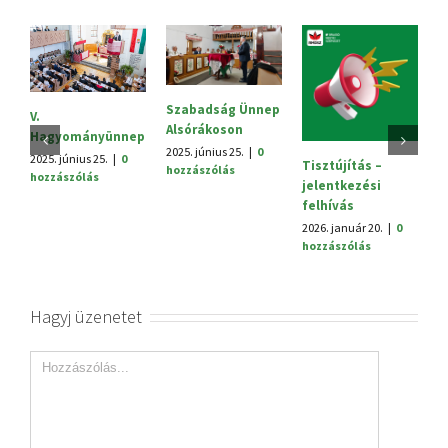
Szabadság Ünnep
Sajtóközlemény
Alsórákoson
2025. október 3.
|
0
ünnep
hozzászólás
2025. június 25.
|
0
|
0
Tisztújítás –
hozzászólás
jelentkezési
felhívás
2026. január 20.
|
0
hozzászólás
Hagyj üzenetet