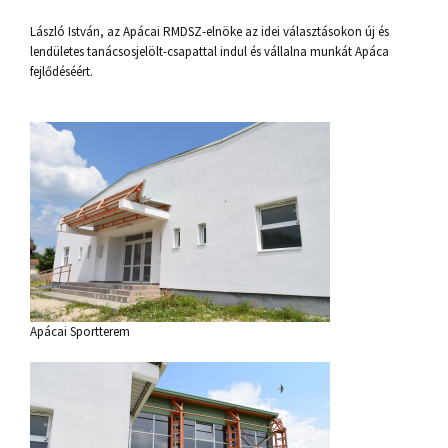
László István, az Apácai RMDSZ-elnöke az idei választásokon új és
lendületes tanácsosjelölt-csapattal indul és vállalna munkát Apáca
fejlődéséért.
Apácai Sportterem