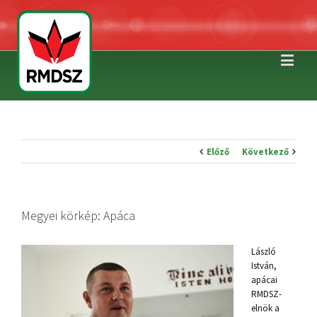
Előző
Következő
Megyei körkép: Apáca
László
István,
apácai
RMDSZ-
elnök a