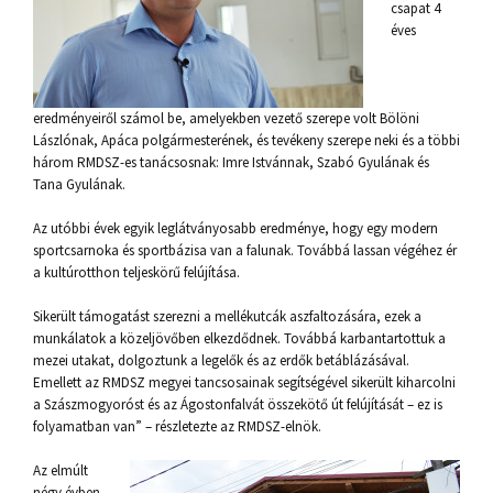
csapat 4
éves
eredményeiről számol be, amelyekben vezető szerepe volt Bölöni
Lászlónak, Apáca polgármesterének, és tevékeny szerepe neki és a többi
három RMDSZ-es tanácsosnak: Imre Istvánnak, Szabó Gyulának és
Tana Gyulának.
Az utóbbi évek egyik leglátványosabb eredménye, hogy egy modern
sportcsarnoka és sportbázisa van a falunak. Továbbá lassan végéhez ér
a kultúrotthon teljeskörű felújítása.
Sikerült támogatást szerezni a mellékutcák aszfaltozására, ezek a
munkálatok a közeljövőben elkezdődnek. Továbbá karbantartottuk a
mezei utakat, dolgoztunk a legelők és az erdők betáblázásával.
Emellett az RMDSZ megyei tancsosainak segítségével sikerült kiharcolni
a Szászmogyoróst és az Ágostonfalvát összekötő út felújítását – ez is
folyamatban van” – részletezte az RMDSZ-elnök.
Az elmúlt
négy évben