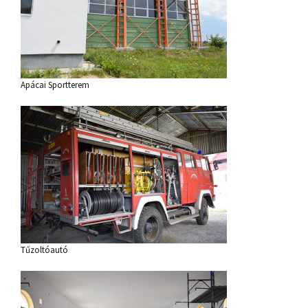
Apácai Sportterem
Tűzoltóautó