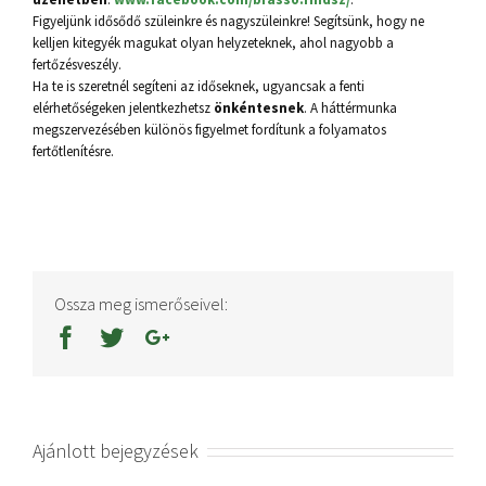
Figyeljünk idősődő szüleinkre és nagyszüleinkre! Segítsünk, hogy ne
kelljen kitegyék magukat olyan helyzeteknek, ahol nagyobb a
fertőzésveszély.
Ha te is szeretnél segíteni az időseknek, ugyancsak a fenti
elérhetőségeken jelentkezhetsz
önkéntesnek
. A háttérmunka
megszervezésében különös figyelmet fordítunk a folyamatos
fertőtlenítésre.
Ossza meg ismerőseivel:
Ajánlott bejegyzések