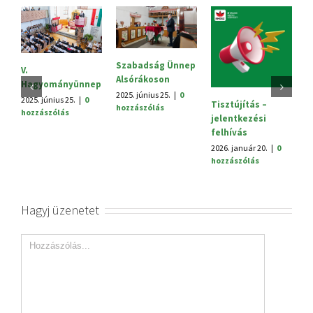
Szabadság Ünnep
S
V.
Alsórákoson
20
Hagyományünnep
h
2025. június 25.
|
0
2025. június 25.
|
0
Tisztújítás –
hozzászólás
hozzászólás
jelentkezési
felhívás
2026. január 20.
|
0
hozzászólás
Hagyj üzenetet