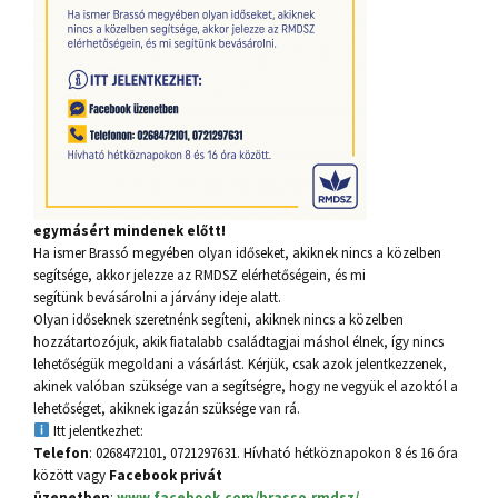
egymásért mindenek előtt!
Ha ismer Brassó megyében olyan időseket, akiknek nincs a közelben
segítsége, akkor jelezze az RMDSZ elérhetőségein, és mi
segítünk bevásárolni a járvány ideje alatt.
Olyan időseknek szeretnénk segíteni, akiknek nincs a közelben
hozzátartozójuk, akik fiatalabb családtagjai máshol élnek, így nincs
lehetőségük megoldani a vásárlást. Kérjük, csak azok jelentkezzenek,
akinek valóban szüksége van a segítségre, hogy ne vegyük el azoktól a
lehe
tőséget, akiknek igazán szüksége van rá.
Itt jelentkezhet:
Telefon
: 0268472101, 0721297631. Hívható hétköznapokon 8 és 16 óra
között vagy
Facebook privát
üzenetben
:
www.facebook.com/brasso.rmdsz/
.