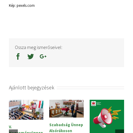
Kép: pexels.com
Ossza meg ismerőseivel:
Ajánlott bejegyzések
Szabadság Ünnep
S
V.
Alsórákoson
20
Hagyományünnep