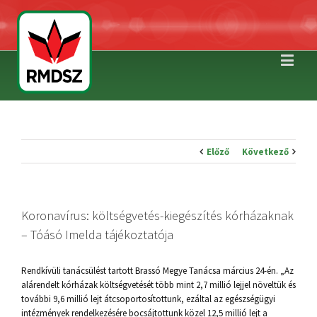
Előző
Következő
Koronavírus: költségvetés-kiegészítés kórházaknak
– Tóásó Imelda tájékoztatója
Rendkívüli tanácsülést tartott Brassó Megye Tanácsa március 24-én. „Az
alárendelt kórházak költségvetését több mint 2,7 millió lejjel növeltük és
további 9,6 millió lejt átcsoportosítottunk, ezáltal az egészségügyi
intézmények rendelkezésére bocsájtottunk közel 12,5 millió lejt a