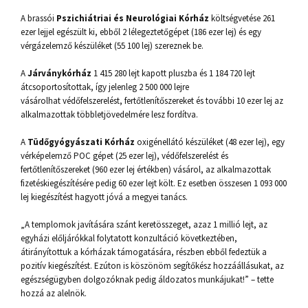
A brassói
Pszichiátriai és Neurológiai Kórház
költségvetése 261
ezer lejjel egészült ki, ebből 2 lélegeztetőgépet (186 ezer lej) és egy
vérgázelemző készüléket (55 100 lej) szereznek be.
A
Járványkórház
1 415 280 lejt kapott pluszba és 1 184 720 lejt
átcsoportosítottak, így jelenleg 2 500 000 lejre
vásárolhat védőfelszerelést, fertőtlenítőszereket és további 10 ezer lej az
alkalmazottak többletjövedelmére lesz fordítva.
A
Tüdőgyógyászati Kórház
oxigénellátó készüléket (48 ezer lej), egy
vérképelemző POC gépet (25 ezer lej), védőfelszerelést és
fertőtlenítőszereket (960 ezer lej értékben) vásárol, az alkalmazottak
fizetéskiegészítésére pedig 60 ezer lejt költ. Ez esetben összesen 1 093 000
lej kiegészítést hagyott jóvá a megyei tanács.
„A templomok javítására szánt keretösszeget, azaz 1 millió lejt, az
egyházi előljárókkal folytatott konzultáció következtében,
átirányítottuk a kórházak támogatására, részben ebből fedeztük a
pozitív kiegészítést. Ezúton is köszönöm segítőkész hozzáállásukat, az
egészségügyben dolgozóknak pedig áldozatos munkájukat!” – tette
hozzá az alelnök.