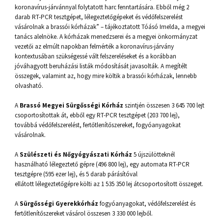
koronavírus-járvánnyal folytatott harc fenntartására. Ebből még 2
darab RT-PCR tesztgépet, lélegeztetőgépeket és védőfelszerelést
vásárolnak a brassói kórházak” – tájékoztatott Tóásó Imelda, a megyei
tanács alelnöke. A kórházak menedzserei és a megyei önkormányzat
vezetői az elmúlt napokban felmérték a koronavírus-járvány
kontextusában szükségessé vált felszereléseket és a korábban
jóváhagyott beruházási listák módosítását javasolták. A megítélt
összegek, valamint az, hogy mire költik a brassói kórházak, lennebb
olvasható.
A
Brassó Megyei Sürgősségi Kórház
szintjén összesen 3 645 700 lejt
csoportosítottak át, ebből egy RT-PCR tesztgépet (203 700 lej),
továbbá védőfelszerelést, fertőtlenítőszereket, fogyóanyagokat
vásárolnak.
A
Szülészeti és Nőgyógyászati Kórház
5 újszülötteknél
használható lélegeztető gépre (496 800 lej), egy automata RT-PCR
tesztgépre (595 ezer lej), és 5 darab párásítóval
ellátott lélegeztetőgépre költi az 1 535 350 lej átcsoportosított összeget.
A
Sürgősségi Gyerekkórház
fogyóanyagokat, védőfelszerelést és
fertőtlenítőszereket vásárol összesen 3 330 000 lejből.