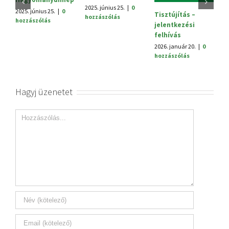
h
2025. június 25.
|
0
2025. június 25.
|
0
Tisztújítás –
hozzászólás
hozzászólás
jelentkezési
felhívás
2026. január 20.
|
0
hozzászólás
Hagyj üzenetet