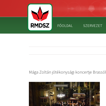
FŐOLDAL
SZERVEZET
Mága Zoltán jótékonysági koncertje Brass