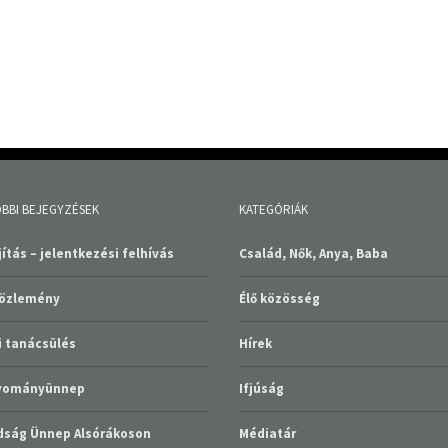
BBI BEJEGYZÉSEK
KATEGÓRIÁK
ítás – jelentkezési felhívás
Család, Nők, Anya, Baba
közlemény
Élő közösség
 tanácsülés
Hírek
gyományünnep
Ifjúság
ság Ünnep Alsórákoson
Médiatár