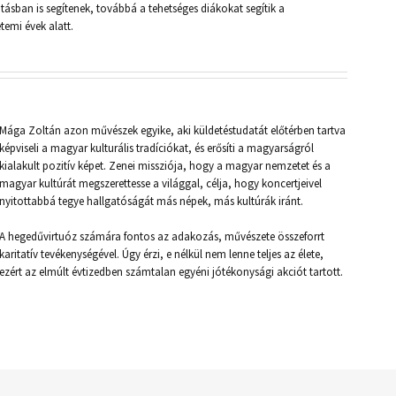
ásban is segítenek, továbbá a tehetséges diákokat segítik a
emi évek alatt.
Mága Zoltán azon művészek egyike, aki küldetéstudatát előtérben tartva
képviseli a magyar kulturális tradíciókat, és erősíti a magyarságról
kialakult pozitív képet. Zenei missziója, hogy a magyar nemzetet és a
magyar kultúrát megszerettesse a világgal, célja, hogy koncertjeivel
nyitottabbá tegye hallgatóságát más népek, más kultúrák iránt.
A hegedűvirtuóz számára fontos az adakozás, művészete összeforrt
karitatív tevékenységével. Úgy érzi, e nélkül nem lenne teljes az élete,
ezért az elmúlt évtizedben számtalan egyéni jótékonysági akciót tartott.