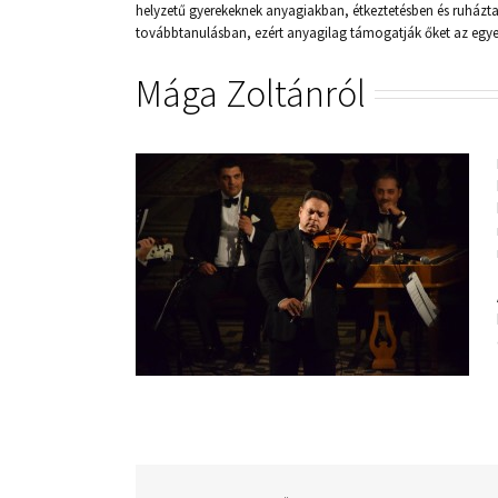
helyzetű gyerekeknek anyagiakban, étkeztetésben és ruháztat
továbbtanulásban, ezért anyagilag támogatják őket az egyet
Mága Zoltánról