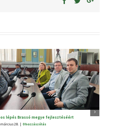
V. Hagyományünnep
2025. június 25.
|
0 hozzászólás