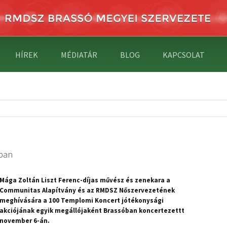
HÍREK
MÉDIATÁR
BLOG
KAPCSOLAT
óban
Mága Zoltán Liszt Ferenc-díjas művész és zenekara a
Communitas Alapítvány és az RMDSZ Nőszervezetének
meghívására a 100 Templomi Koncert jótékonysági
akciójának egyik megállójaként Brassóban koncertezettt
november 6-án.