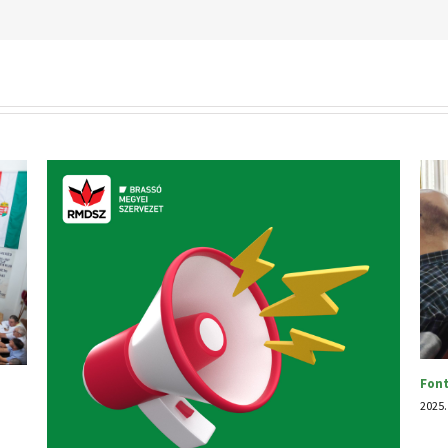
si dossziék iktatása a parlamenti választásokra
gusztus 29.
|
0 hozzászólás