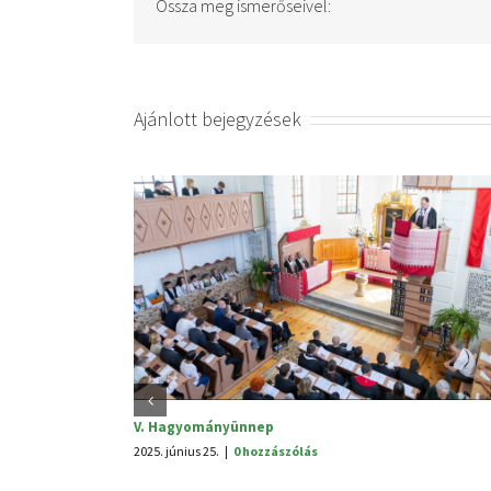
Ossza meg ismerőseivel:
Ajánlott bejegyzések
Jelölé
Fontos lépés Brassó megye fejlesztéséért
2024. au
2025. március 28.
|
0 hozzászólás