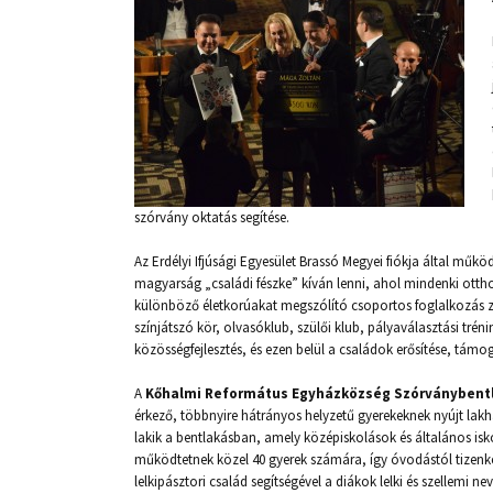
szórvány oktatás segítése.
Az Erdélyi Ifjúsági Egyesület Brassó Megyei fiókja által műkö
magyarság „családi fészke” kíván lenni, ahol mindenki otth
különböző életkorúakat megszólító csoportos foglalkozás 
színjátszó kör, olvasóklub, szülői klub, pályaválasztási tré
közösségfejlesztés, és ezen belül a családok erősítése, támo
A
Kőhalmi Református Egyházközség Szórványbent
érkező, többnyire hátrányos helyzetű gyerekeknek nyújt lakha
lakik a bentlakásban, amely középiskolások és általános isk
működtetnek közel 40 gyerek számára, így óvodástól tizenkett
lelkipásztori család segítségével a diákok lelki és szellemi n