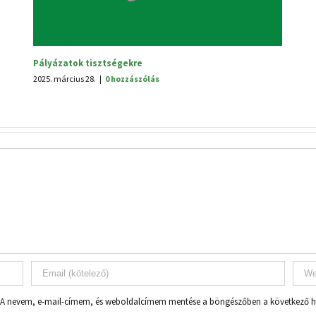
Felkészültünk a jú
2024. május 1.
|
0 hoz
A nevem, e-mail-címem, és weboldalcímem mentése a böngészőben a következő