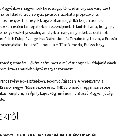
„Megyénkben nagyon sok közösségépítő kezdeményezés van, ezért
nehéz feladatnak bizonyult javasolni azokat a projekteket és
intézményeket, amelyek Mága Zoltán nagylelkű felajánlásának
köszönhetően támogatásban részesüljenek. Tekintettel arra, hogy egy
zdeményezéseket javasolni, amelyek a magyar gyerekek és családok
usi Gillich Fülöp Evangélikus Diákotthon és Tanulmányi Házra, a Brassói
zórványdiákotthonára” – mondta el Tóásó Imelda, Brassó Megye
zönség számára. Főként azért, mert a művész nagylelkű felajánlásának
rom értékes munkát végző magyar szervezet.
rendezvény előkészítésében, lebonyolításában! A rendezvényt a
Brassó megyei Nőszervezete és az RMDSZ Brassó megyei szervezete
likus Templom, az Áprily Lajos Főgimnázium, a Brassó Megyei Ifjúsági
te.
ekről
A négyfalusi
Gillich Fülöp Evangélikus Diákotthon és