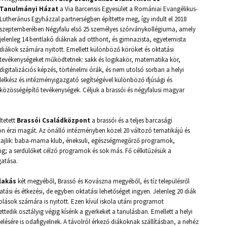
Tanulmányi Házat
a Via Barcensis Egyesület a Romániai Evangélikus-
Lutheránus Egyházzal partnerségben építtette meg, így indult el 2018
szeptemberében Négyfalu első 25 személyes szórványkollégiuma, amely
jelenleg 14 bentlakó diáknak ad otthont, és gimnazista, egyetemista
diákok számára nyitott. Emellett különböző köröket és oktatási
tevékenységeket működtetnek: sakk és logikakör, matematika kör,
digitalizációs képzés, történelmi órák, és nem utolsó sorban a helyi
lelkész és intézményigazgató segítségével különböző ifjúsági és
közösségépítő tevékenységek. Céljuk a brassói és négyfalusi magyar
dtetett
Brassói Családközpont
a brassói és a teljes barcasági
on érzi magát. Az önálló intézményben közel 20 változó tematikájú és
zajlik: baba-mama klub, éneksuli, egészségmegőrző programok,
ning; a serdülőket célzó programok és sok más. Fő célkitűzésük a
gatása.
lakás
két megyéből, Brassó és Kovászna megyéből, és tíz településről
tási és étkezési, de egyben oktatási lehetőséget ingyen. Jelenleg 20 diák
olások számára is nyitott. Ezen kívül iskola utáni programot
edik osztályig végig kísérik a gyerkeket a tanulásban. Emellett a helyi
evelésére is odafigyelnek. A távolról érkező diákoknak szállításban, a nehéz