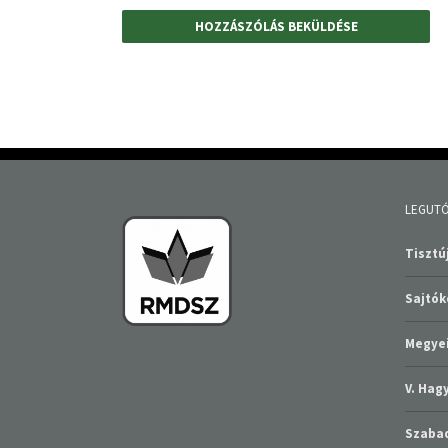
LEGUTÓ
Tisztúj
Sajtó
Megyei
V. Ha
Szabad