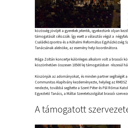
közösség jövőjét a gyerekek jelentik, igyekeztünk olyan ke
támogatását célozzák. ĺgy esett a választás végül a négyfal
Családközpontra és a Kőhalmi Református Egyházközség S
Tanácsának alelnöke, az esemény helyi koordinátora.
Mága Zoltán koncertje különleges alkalom volt a brassói kö
köszönhetően összesen 10500 lej támogatásban részesül há
Köszönjük az adományokat, és minden partner segítségét a 
Communitas Alapítvány kezdeményezte, helyileg az RMDSZ 
rendezte, továbbá segítette a Szent Péter és Pál Római Kato
Egyeztető Tanács, a Máltai Szeretetszolgálat brassói szerveze
A támogatott szervezet