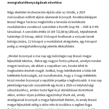
energiahatékonyságának növelése
Négy sikertelen közbeszerzési eljárás után az ötödik, a 2019
márciusában indított eljárás sikeresnek bizonyult. Következésképpen
Brassó Megye Tanácsa megkötötte a tervezési és kivitelezési
munkálatokra vonatkozó szerződést a Romfit Grup Kft. – HAR & H Kft.
társulással. A szerződés értéke 10 169 722,86 lej (áfával), teljesítésének
határideje 15 hónap, ebből 3 hónapot fordítanak a műszaki tervek
kidolgozására, 11 hónapot a munkálatok elvégzésére, egy hónapot
pedig az energiahatékonysági jelentés elkészítésére.
„Minden bizonnyal a mai nap egy különleges nap Brassó megye
fejlesztését tekintve, illetve egy nagyon fontos pillanat, amelyre minden
megyei tanácsos, aki ebben a csapatban van, büszke lehet és
megtisztelve érezheti magát. Anélkül, hogy leértékelnénk a többi két
befektetés fontosságát, azt mondhatnánk, hogy a 3 nagy befektetés
közül minden bizonnyal a repülőtér projektje a legfontosabb. A mai nap
jelentősége kapcsán visszatérnék egy kicsit a 2016-os helyhatósági
választásokhoz, amikor tiszta fejjel és jó előrelátással döntöttünk
akkor, amikor olyan politikai egyezményt írtunk alá, amely
stratégiainak bizonyult a megye fejlesztését illetően, és amely Brassó
megye fejlesztését eddig is előre vitte és továbbra is segíteni fogja.