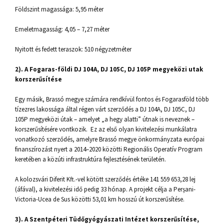
Földszint magassága: 5,95 méter
Emeletmagasság: 4,05 – 7,27 méter
Nyitott és fedett teraszok: 510 négyzetméter
2). A Fogaras-földi DJ 104A, DJ 105C, DJ 105P megyeközi utak
korszerűsítése
Egy másik, Brassó megye számára rendkívül fontos és Fogarasföld több
tízezres lakossága által régen várt szerződés a DJ 104A, DJ 105C, DJ
105P megyeközi útak – amelyet „a hegy alatti” útnak is neveznek –
korszerűsítésére vontkozik. Ez az első olyan kivitelezési munkálatra
vonatkozó szerződés, amelyre Brassó megye önkormányzata európai
finanszírozást nyert a 2014–2020 közötti Regionális Operatív Program
keretében a közúti infrastruktúra fejlesztésének területén.
A kolozsvári Diferit Kft.-vel kötött szerződés értéke 141 559 653,28 lej
(áfával), a kivitelezési idő pedig 33 hónap. A projekt célja a Perșani-
Victoria-Ucea de Sus közötti 53,01 km hosszú út korszerűsítése.
3). A Szentpéteri Tüdőgyógyászati Intézet korszerűsítése,