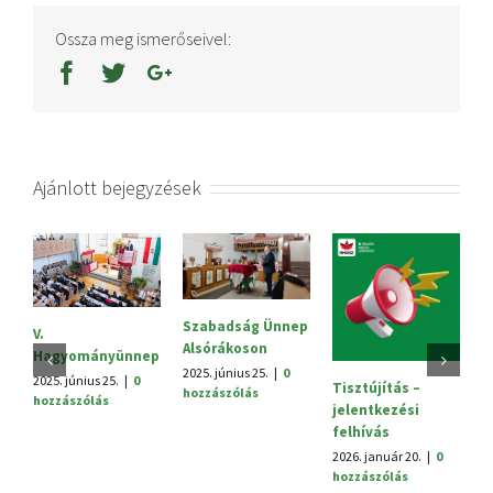
Ossza meg ismerőseivel:
Ajánlott bejegyzések
Szabadság Ünnep
S
V.
Alsórákoson
20
Hagyományünnep
h
2025. június 25.
|
0
2025. június 25.
|
0
Tisztújítás –
hozzászólás
hozzászólás
jelentkezési
felhívás
2026. január 20.
|
0
hozzászólás