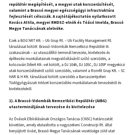
repülőtér megépítését, a megyei utak korszerűsítését,
valamint a Brassó megyei egészségügyi infrastruktúra
fejlesztését célozzák. A sajtótájékoztatón nyilatkozott
Kovács Attila, megyei RMDSZ-elnök és Tóásó Imelda, Brassó
Megye Tanácsának alelnöke.
Ezek a BOG’ART Kft. – Uti Grup Rt. – Uti Facility Management Rt.
társulással kötött Brassó-Vidombák Nemzetközi Repülőtér III.
szakaszának – az utasszállító terminál tervezési, kivitelezési és
építkezési munkálatainak megvalósításáról szóló szerződés, a
kolozsvári Diferit Kft.-vel kötött, a DJ 104A, DJ 105C, DJ 105P megyeközi
utak korszerűsítéséről szóló szerződés, valamint a Romfit Grup Kft. – SC
HAR & H Kft. társulással kötött szerződés a Barcaszentpéteri
Tüdőgyógyászati Intézet korszerűsítési munkálatainak tervezéséről és
kivitelezéséről.
1). A Brassó-Vidombák Nemzetközi Repülőtér (AIBG)
utastermináljának tervezése és kivitelezése
Az Óvások Elbírálásának Országos Tanácsa (CNSC) határozatát
követően, amely elutasította a nagyszebeni Construcţii Rt. által
benyújtott óvást, Brassó Megye Tanácsának vezetősége zöld utat