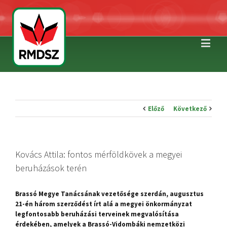
Előző
Következő
Kovács Attila: fontos mérföldkövek a megyei
beruházások terén
Brassó Megye Tanácsának vezetősége szerdán, augusztus
21-én három szerződést írt alá a megyei önkormányzat
legfontosabb beruházási terveinek megvalósítása
érdekében, amelyek a Brassó-Vidombáki nemzetközi