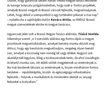
Örülök, hogy garanciát láttam Adrian Vestea megyei tanács elnökben
és George Scripcaru polgármesterben, hogy ezek a fontos projektek,
amelyek Brassó megyét és Brassó városát fejlesztik, megvalósuljanak.
Lehet, hogy ebből a szempontból is egy történelmi pillanat a mai nap”
– nyilatkozta a sajtótájékoztatón
Kovács Attila
, az RMDSZ Brassó
megyei szervezetének elnöke és megyei tanácsos.
Ugyancsak jelen volt a Brassó Megyei Tanács alelnöke,
Tóásó Imelda
.
Véleménye szerint „e 3 szerződés aláírása egy fontos lépés a megyei
prioritások megvalósításában, amelyet kemény munka előzött meg.
Ahhoz, hogy egy beruházás megvalósuljon, rengeteg olyan teendő
van, amelyet a közösség nem mindig lát vagy értékel. Nagyon sok
akadályt kell legyőzni, főleg a közbeszerzések terén, de ahol összefogás
és kitartó munka van, ott előbb-utóbb megjelennek az eredmények is.
Ma már kezdenek látszani az eredmények is, hiszen mindhárom fontos
területen – repülőtérépítés, közúti- és egészségügyi infrastruktúra
fejlesztés – folynak a munkálatok és mindezekre sikerült az anyagi
fedezetet is biztosítani.”