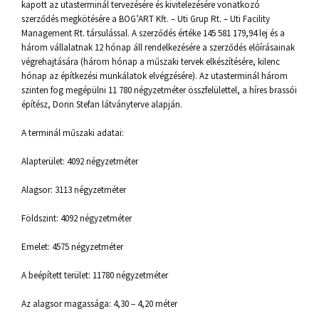
kapott az utasterminál tervezésére és kivitelezésére vonatkozó
szerződés megkötésére a BOG’ART Kft. – Uti Grup Rt. – Uti Facility
Management Rt. társulással. A szerződés értéke 145 581 179,94 lej és a
három vállalatnak 12 hónap áll rendelkezésére a szerződés előírásainak
végrehajtására (három hónap a műszaki tervek elkészítésére, kilenc
hónap az építkezési munkálatok elvégzésére). Az utasterminál három
szinten fog megépülni 11 780 négyzetméter összfelülettel, a híres brassói
építész, Dorin Stefan látványterve alapján.
A terminál műszaki adatai:
Alapterület: 4092 négyzetméter
Alagsor: 3113 négyzetméter
Földszint: 4092 négyzetméter
Emelet: 4575 négyzetméter
A beépített terület: 11780 négyzetméter
Az alagsor magassága: 4,30 – 4,20 méter