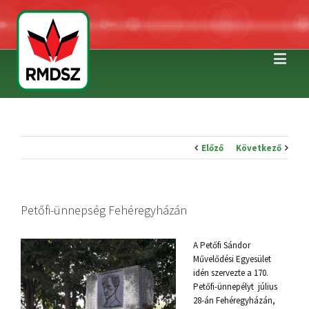
Előző
Következő
Petőfi-ünnepség Fehéregyházán
A Petőfi Sándor
Művelődési Egyesület
idén szervezte a 170.
Petőfi-ünnepélyt július
28-án Fehéregyházán,