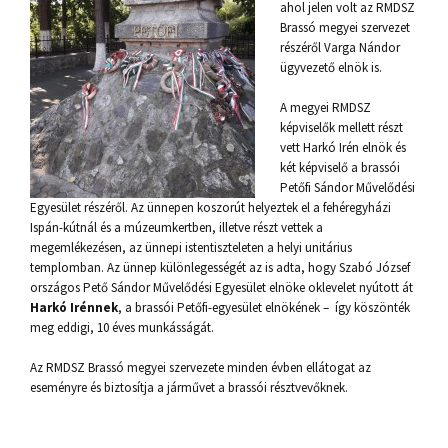
ahol jelen volt az RMDSZ
Brassó megyei szervezet
részéről Varga Nándor
ügyvezető elnök is.
A megyei RMDSZ
képviselők mellett részt
vett Harkó Irén elnök és
két képviselő a brassói
Petőfi Sándor Művelődési
Egyesület részéről. Az ünnepen koszorút helyeztek el a fehéregyházi
Ispán-kútnál és a múzeumkertben, illetve részt vettek a
megemlékezésen, az ünnepi istentiszteleten a helyi unitárius
templomban. Az ünnep különlegességét az is adta, hogy Szabó József
országos Pető Sándor Művelődési Egyesület elnöke oklevelet nyútott át
Harkó Irénnek
, a brassói Petőfi-egyesület elnökének – így köszönték
meg eddigi, 10 éves munkásságát.
Az RMDSZ Brassó megyei szervezete minden évben ellátogat az
eseményre és biztosítja a járművet a brassói résztvevőknek.