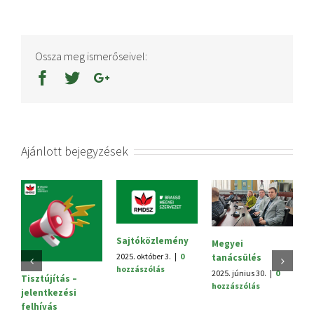
Ossza meg ismerőseivel:
Ajánlott bejegyzések
Sajtóközlemény
Megyei
V.
2025. október 3.
|
0
tanácsülés
H
hozzászólás
2025. június 30.
|
0
20
Tisztújítás –
hozzászólás
h
jelentkezési
felhívás