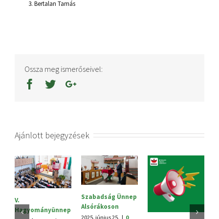
Bertalan Tamás
Ossza meg ismerőseivel:
Ajánlott bejegyzések
Szabadság Ünnep
S
V.
Alsórákoson
20
Hagyományünnep
h
2025. június 25.
|
0