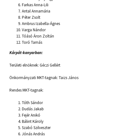
Farkas Anna-Lili
Antal Annamária
Péter Zsolt
Ambrus Izabella-Ágnes
Varga Nándor
Tóásó Áron Zoltán
Toró Tamás
Kárpát-kanyarban:
Területi elnöknek: Géczi Gellért
Önkormányzati MKT-tagnak: Taizs János
Rendes MKT-tagnak:
Tóth Sándor
Dudás Jakab
Fejér Anikó
Bálint Károly
Szabó Szilveszter
Jónás András