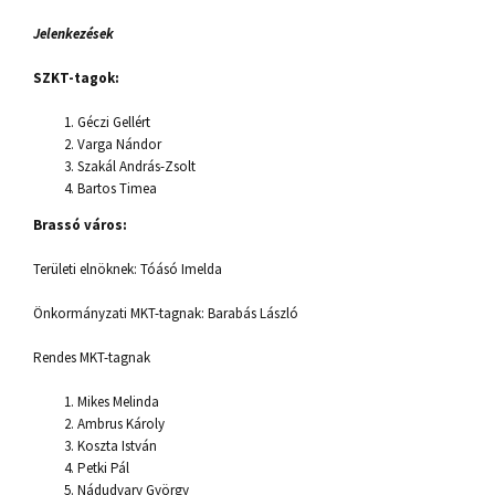
Jelenkezések
SZKT-tagok:
Géczi Gellért
Varga Nándor
Szakál András-Zsolt
Bartos Timea
Brassó város:
Területi elnöknek: Tóásó Imelda
Önkormányzati MKT-tagnak: Barabás László
Rendes MKT-tagnak
Mikes Melinda
Ambrus Károly
Koszta István
Petki Pál
Nádudvary György