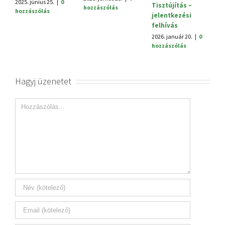
2025. június 25.
|
0
Tisztújítás –
hozzászólás
hozzászólás
jelentkezési
felhívás
2026. január 20.
|
0
hozzászólás
Hagyj üzenetet