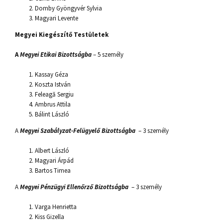
Domby Gyöngyvér Sylvia
Magyari Levente
Megyei Kiegészítő Testületek
A
Megyei Etikai Bizottságba
– 5 személy
Kassay Géza
Koszta István
Feleagă Sergiu
Ambrus Attila
Bálint László
A
Megyei Szabályzat-Felügyelő
Bizottságba
– 3 személy
Albert László
Magyari Árpád
Bartos Timea
A
Megyei Pénzügyi Ellenőrző Bizottságba
– 3 személy
Varga Henrietta
Kiss Gizella