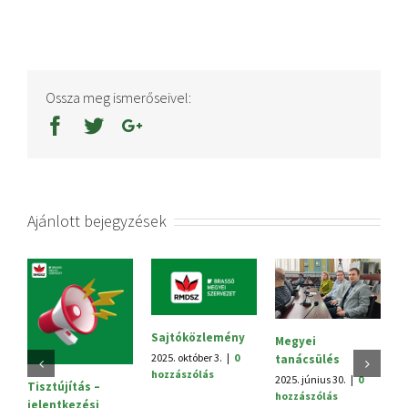
Ossza meg ismerőseivel:
Ajánlott bejegyzések
Sajtóközlemény
Megyei
V.
2025. október 3.
|
0
tanácsülés
H
hozzászólás
2025. június 30.
|
0
20
Tisztújítás –
hozzászólás
h
jelentkezési