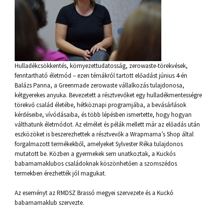
Hulladékcsökkentés, környezettudatosság, zerowaste-törekvések,
fenntartható életmód – ezen témákról tartott előadást június 4-én
Balázs Panna, a Greenmade zerowaste vállalkozás tulajdonosa,
kétgyerekes anyuka. Bevezetett a résztvevőket egy hulladékmentességre
törekvő család életébe, hétköznapi programjába, a bevásárlások
kérdéseibe, vívódásaiba, és több lépésben ismertette, hogy hogyan
válthatunk életmódot. Az elmélet és pélák mellett már az előadás után
eszközöket is beszerezhettek a résztvevők a Wrapmama’s Shop által
forgalmazott termékekből, amelyeket Sylvester Réka tulajdonos
mutatott be. Közben a gyermekek sem unatkoztak, a Kuckós
babamamaklubos családoknak köszönhetően a szomszédos
termekben érezhették jól magukat.
Az eseményt az RMDSZ Brassó megyei szervezete és a Kuckó
babamamaklub szervezte.