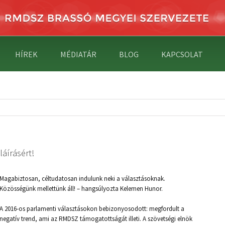
HÍREK
MÉDIATÁR
BLOG
KAPCSOLAT
áírásért!
Magabiztosan, céltudatosan indulunk neki a választásoknak.
Közösségünk mellettünk áll! – hangsúlyozta Kelemen Hunor.
A 2016-os parlamenti választásokon bebizonyosodott: megfordult a
negatív trend, ami az RMDSZ támogatottságát illeti. A szövetségi elnök