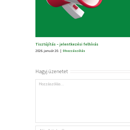
2025. október 3.
|
0 hozzászólás
hívás
Hagyj üzenetet