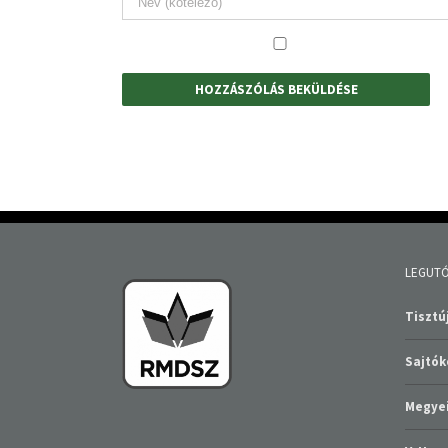
LEGUTÓ
Tisztúj
Sajtó
Megyei
V. Ha