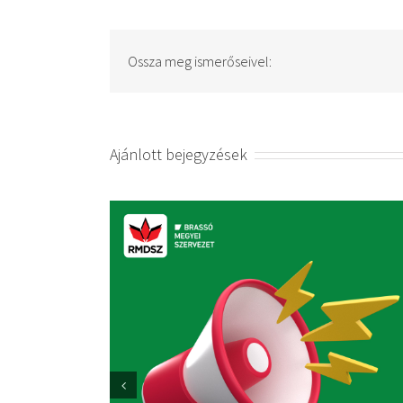
Ossza meg ismerőseivel:
Ajánlott bejegyzések
Sajtóközlemény