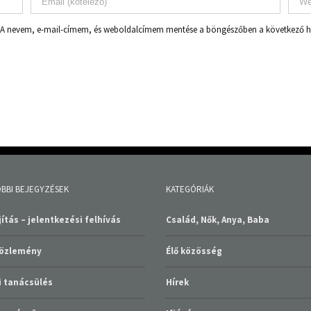
A nevem, e-mail-címem, és weboldalcímem mentése a böngészőben a következő
BBI BEJEGYZÉSEK
KATEGÓRIÁK
ítás – jelentkezési felhívás
Család, Nők, Anya, Baba
közlemény
Élő közösség
 tanácsülés
Hírek
gyományünnep
Ifjúság