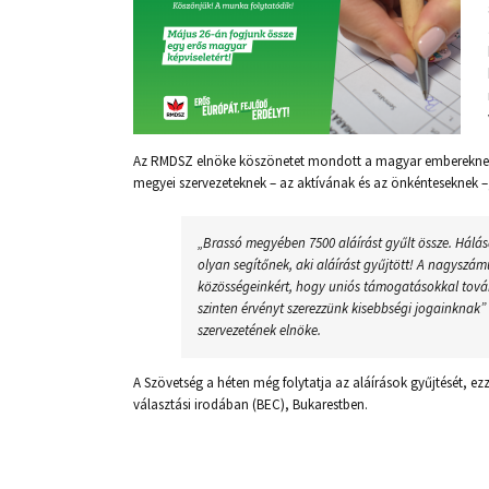
Az RMDSZ elnöke köszönetet mondott a magyar embereknek, 
megyei szervezeteknek – az aktívának és az önkénteseknek –,
„Brassó megyében 7500 aláírást gyűlt össze. Hálá
olyan segítőnek, aki aláírást gyűjtött! A nagyszá
közösségeinkért, hogy uniós támogatásokkal tovább
szinten érvényt szerezzünk kisebbségi jogainknak
szervezetének elnöke.
A Szövetség a héten még folytatja az aláírások gyűjtését, ez
választási irodában (BEC), Bukarestben.