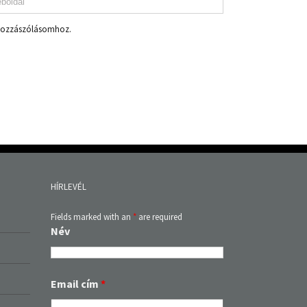
 hozzászólásomhoz.
HÍRLEVÉL
Fields marked with an
*
are required
Név
Email cím
*