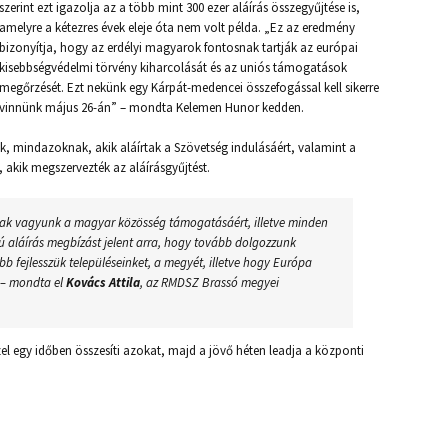
szerint ezt igazolja az a több mint 300 ezer aláírás összegyűjtése is,
amelyre a kétezres évek eleje óta nem volt példa. „Ez az eredmény
bizonyítja, hogy az erdélyi magyarok fontosnak tartják az európai
kisebbségvédelmi törvény kiharcolását és az uniós támogatások
megőrzését. Ezt nekünk egy Kárpát-medencei összefogással kell sikerre
vinnünk május 26-án” – mondta Kelemen Hunor kedden.
mindazoknak, akik aláírtak a Szövetség indulásáért, valamint a
 akik megszervezték az aláírásgyűjtést.
sak vagyunk a magyar közösség támogatásáért, illetve minden
mú aláírás megbízást jelent arra, hogy tovább dolgozzunk
 fejlesszük településeinket, a megyét, illetve hogy Európa
” – mondta el
Kovács Attila
, az RMDSZ Brassó megyei
zel egy időben összesíti azokat, majd a jövő héten leadja a központi