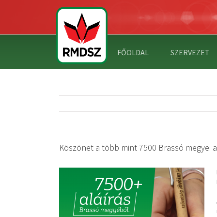
FŐOLDAL
SZERVEZET
Köszönet a több mint 7500 Brassó megyei al