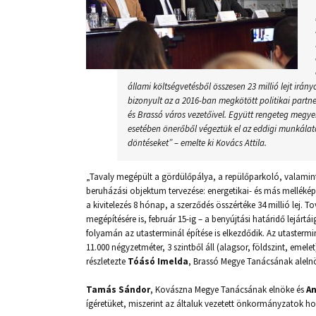
állami költségvetésből összesen 23 millió lejt irán
bizonyult az a 2016-ban megkötött politikai part
és Brassó város vezetőivel. Együtt rengeteg megyei 
esetében önerőből végeztük el az eddigi munkálat
döntéseket” – emelte ki Kovács Attila.
„Tavaly megépült a gördülőpálya, a repülőparkoló, valamint 
beruházási objektum tervezése: energetikai- és más mellékép
a kivitelezés 8 hónap, a szerződés összértéke 34 millió lej. T
megépítésére is, február 15-ig – a benyújtási határidő lejártáig
folyamán az utasterminál építése is elkezdődik. Az utastermin
11.000 négyzetméter, 3 szintből áll (alagsor, földszint, emelet)
részletezte
Tóásó Imelda
, Brassó Megye Tanácsának aleln
Tamás Sándor
, Kovászna Megye Tanácsának elnöke és
An
ígéretüket, miszerint az általuk vezetett önkormányzatok h