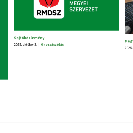
Megyei tanácsülés
2025. június 30.
|
0 hozzászólás