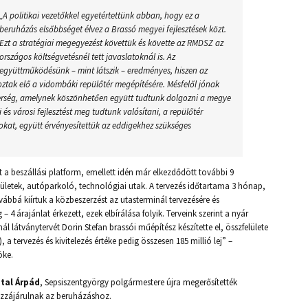
„A politikai vezetőkkel egyetértettünk abban, hogy ez a
beruházás elsőbbséget élvez a Brassó megyei fejlesztések közt.
Ezt a stratégiai megegyezést követtük és követte az RMDSZ az
országos költségvetésnél tett javaslatoknál is. Az
együttműködésünk – mint látszik – eredményes, hiszen az
yoztak elő a vidombáki repülőtér megépítésére. Mésfelől jónak
nerség, amelynek köszönhetően együtt tudtunk dolgozni a megye
és városi fejlesztést meg tudtunk valósítani, a repülőtér
okat, együtt érvényesítettük az eddigekhez szükséges
a beszállási platform, emellett idén már elkezdődött további 9
ületek, autóparkoló, technológiai utak. A tervezés időtartama 3 hónap,
ovábbá kiírtuk a közbeszerzést az utasterminál tervezésére és
 – 4 árajánlat érkezett, ezek elbírálása folyik. Terveink szerint a nyár
ál látványtervét Dorin Stefan brassói műépítész készítette el, összfelülete
, a tervezés és kivitelezés értéke pedig összesen 185 millió lej” –
öke.
tal Árpád
, Sepsiszentgyörgy polgármestere újra megerősítették
ozzájárulnak az beruházáshoz.