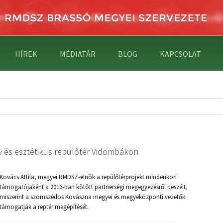
HÍREK
MÉDIATÁR
BLOG
KAPCSOLAT
y és esztétikus repülőtér Vidombákon
Kovács Attila, megyei RMDSZ-elnök a repülőtérprojekt mindenkori
támogatójaként a 2016-ban kötött partnerségi megegyezésről beszélt,
miszerint a szomszédos Kovászna megyei és megyeközponti vezetők
támogatják a reptér megépítését.