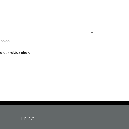
 hozzászólásomhoz.
HÍRLEVÉL
Fields marked with an
*
are required
Név