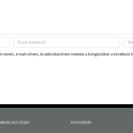
A nevem, e-mail-címem, és weboldalcímem mentése a böngészőben a következő
BBI BEJEGYZÉSEK
KATEGÓRIÁK
ítás – jelentkezési felhívás
Család, Nők, Anya, Baba