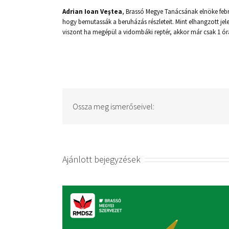
Adrian Ioan Veştea
, Brassó Megye Tanácsának elnöke februá
hogy bemutassák a beruházás részleteit. Mint elhangzott jele
viszont ha megépül a vidombáki reptér, akkor már csak 1 órára
Ossza meg ismerőseivel:
Ajánlott bejegyzések