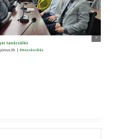
V. Hagyományünnep
2025. június 25.
|
0 hozzászólás