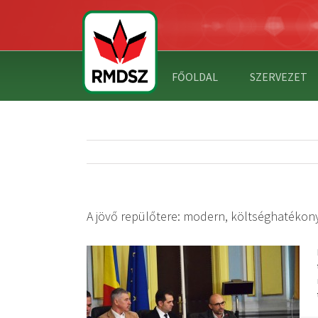
FŐOLDAL
SZERVEZET
A jövő repülőtere: modern, költséghatékon