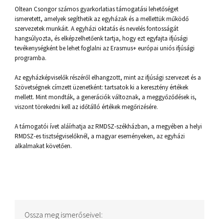
Oltean Csongor számos gyarkorlatias támogatási lehetőséget
ismeretett, amelyek segíthetik az egyházak és a mellettük működő
szervezetek munkáit. A egyházi oktatás és nevelés fontosságát
hangsúlyozta, és elképzelhetőenk tartja, hogy ezt egyfajta ifjúsági
tevékenységként be lehet foglalni az Erasmus+ európai uniós ifjúsági
programba.
Az egyházképviselők részéről elhangzott, mint az ifjúsági szervezet és a
Szövetségnek címzett üzenetként: tartsatok ki a keresztény értékek
mellett. Mint mondták, a generációk változnak, a meggyőződések is,
viszont törekedni kell az időtálló értékek megőrizésére.
A támogatói ívet aláírhatja az RMDSZ-székházban, a megyében a helyi
RMDSZ-es tisztségviselőknél, a magyar eseményeken, az egyházi
alkalmakat követően.
Ossza meg ismerőseivel: