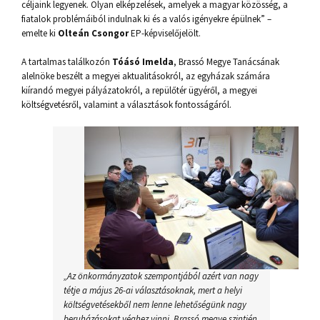
céljaink legyenek. Olyan elképzelések, amelyek a magyar közösség, a
fiatalok problémáiból indulnak ki és a valós igényekre épülnek” –
emelte ki
Olteán Csongor
EP-képviselőjelölt.
A tartalmas találkozón
Tóásó Imelda
, Brassó Megye Tanácsának
alelnöke beszélt a megyei aktualitásokról, az egyházak számára
kiírandó megyei pályázatokról, a repülőtér ügyéről, a megyei
költségvetésről, valamint a választások fontosságáról.
„Az önkormányzatok szempontjából azért van nagy
tétje a május 26-ai választásoknak, mert a helyi
költségvetésekből nem lenne lehetőségünk nagy
beruházásokat véghez vinni. Brassó megye szintjén