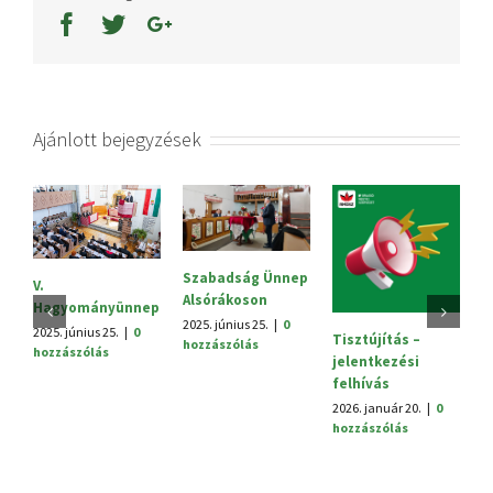
Ajánlott bejegyzések
Szabadság Ünnep
S
V.
Alsórákoson
20
Hagyományünnep
h
2025. június 25.
|
0
2025. június 25.
|
0
Tisztújítás –
hozzászólás
hozzászólás
jelentkezési
felhívás
2026. január 20.
|
0
hozzászólás