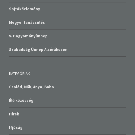
Sajtóközlemény
Megyei tanácsülés
V. Hagyományünnep
Szabadság Ünnep Alsórákoson
KATEGÓRIÁK
Család, Nők, Anya, Baba
Élő közösség
Hírek
Ifjúság