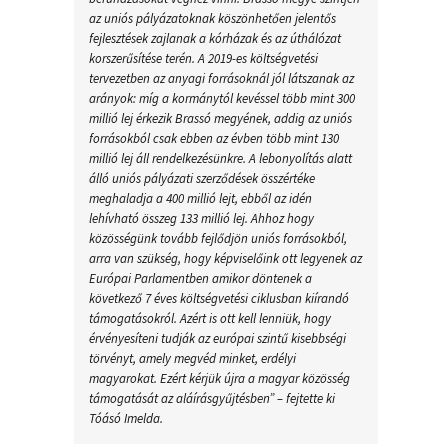
az uniós pályázatoknak köszönhetően jelentős
fejlesztések zajlanak a kórházak és az úthálózat
korszerűsítése terén. A 2019-es költségvetési
tervezetben az anyagi forrásoknál jól látszanak az
arányok: míg a kormánytól kevéssel több mint 300
millió lej érkezik Brassó megyének, addig az uniós
forrásokból csak ebben az évben több mint 130
millió lej áll rendelkezésünkre. A lebonyolítás alatt
álló uniós pályázati szerződések összértéke
meghaladja a 400 millió lejt, ebből az idén
lehívható összeg 133 millió lej. Ahhoz hogy
közösségünk tovább fejlődjön uniós forrásokból,
arra van szükség, hogy képviselőink ott legyenek az
Európai Parlamentben amikor döntenek a
következő 7 éves költségvetési ciklusban kiírandó
támogatásokról. Azért is ott kell lenniük, hogy
érvényesíteni tudják az európai szintű kisebbségi
törvényt, amely megvéd minket, erdélyi
magyarokat. Ezért kérjük újra a magyar közösség
támogatását az aláírásgyűjtésben” – fejtette ki
Tóásó Imelda.