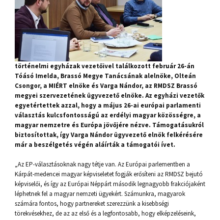
történelmi egyházak vezetőivel találkozott február 26-án
Tóásó Imelda, Brassó Megye Tanácsának alelnöke, Olteán
Csongor, a MIÉRT elnöke és Varga Nándor, az RMDSZ Brassó
megyei szervezetének ügyvezető elnöke. Az egyházi vezetők
egyetértettek azzal, hogy a május 26-ai európai parlamenti
választás kulcsfontosságú az erdélyi magyar közösségre, a
magyar nemzetre és Európa jövőjére nézve. Támogatásukról
biztosítottak, így Varga Nándor ügyvezető elnök felkérésére
már a beszélgetés végén aláírták a támogatói ívet.
„Az EP-választásoknak nagy tétje van. Az Európai parlementben a
Kárpát-medencei magyar képviseletet fogják erősíteni az RMDSZ bejutó
képviselői, és így az Európai Néppárt második legnagyobb frakciójaként
léphetnek fel a magyar nemzeti ügyekért. Számunkra, magyarok
számára fontos, hogy partnereket szerezzünk a kisebbségi
törekvésekhez, de az az első és a legfontosabb, hogy elképzeléseink,