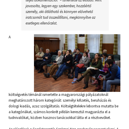
teljes dokumentációt” – ismertette az előadó. Mint
javasolta, legyen egy szakember, hozzáértő
személy, aki átlátható és könnyen elővehető
iratcsomót tud összeállítani, megkönnyítve az
esetleges ellenőrzést.
A
költségvetés témánál ismertette a magyarországi pályázatoknál
meghatározott három kategóriát: személyi kifizetés, beruházás és
dologi kiadás, azaz szolgáltatás. Költségtételekre lebontva mutatta be
a kategóriákat, számos konkrét példán keresztül magyarázta el a
tudnivalókat, közben hasznos tanácsokkal látta el a résztvevőket.