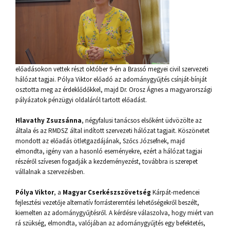
előadásokon vettek részt október 9-én a Brassó megyei civil szervezeti
hálózat tagjai. Pólya Viktor előadó az adománygyűjtés csínját-bínját
osztotta meg az érdeklődőkkel, majd Dr. Orosz Ágnes a magyarországi
pályázatok pénzügyi oldaláról tartott előadást.
Hlavathy Zsuzsánna
, négyfalusi tanácsos elsőként üdvözölte az
általa és az RMDSZ által indított szervezeti hálózat tagjait. Köszönetet
mondott az előadás ötletgazdájának, Szőcs Józsefnek, majd
elmondta, igény van a hasonló eseményekre, ezért a hálózat tagjai
részéről szívesen fogadják a kezdeményezést, továbbra is szerepet
vállalnak a szervezésben.
Pólya Viktor
, a
Magyar Cserkészszövetség
Kárpát-medencei
fejlesztési vezetője alternatív forrásteremtési lehetőségekről beszélt,
kiemelten az adománygyűjtésről. A kérdésre válaszolva, hogy miért van
rá szükség, elmondta, valójában az adománygyűjtés egy befektetés,