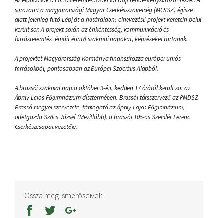
Az előadások a Forrásteremtés Szakmai Nap rendezvénysorozat részei. A
sorozatra a magyarországi Magyar Cserkészszövetség (MCSSZ) égisze
alatt jelenleg futó Lépj át a határaidon! elnevezésű projekt keretein belül
került sor. A projekt során az önkéntesség, kommunikáció és
forrásteremtés témáit érintő szakmai napokat, képzéseket tartanak.
A projektet Magyarország Kormánya finanszírozza európai uniós
forrásokból, pontosabban az Európai Szociális Alapból.
A brassói szakmai napra október 9-én, kedden 17 órától került sor az
Áprily Lajos Főgimnázium dísztermében. Brassói társszervező az RMDSZ
Brassó megyei szervezete, támogató az Áprily Lajos Főgimnázium,
ötletgazda Szőcs József (Mezítlább), a brassói 105-ös Szemlér Ferenc
Cserkészcsapat vezetője.
Ossza meg ismerőseivel: