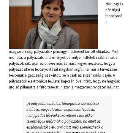
civil jogi és
pénzügyi
tanácsadó
a
magyarországi pályázatok pénzügyi hátteréről tartott előadást. Mint
mondta, a pályáztató intézmények bármilyen feltételt szabhatnak a
pályázóknak, akár évről évre más és mást. Figyelmeztetett, hogy a
pályázat sikeres lebonyolítását nagyban segíti, ha már a tervezésnél
bevonjuk a gazdasági szakértőt, nem csak az elszámolás idején. A
pályázatok elektronikus felületei kapcsán óva intett, hogy ne hagyjuk
utolsó pillanatra a feltöltéseket, hiszen a megterhelt rendszer leállhat.
„A pályázás, elbírálás, támogatási szerződések
aláírása, megvalósítás, elszámolás leadása,
hiánypótlás lépéseket követően csak akkor
tekinthetjük lezártnak a pályázatot, ha eltelt az
elszámolástól 5 év, ami alatt még ellenőrizhetik a