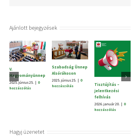
Ajánlott bejegyzések
Szabadság Ünnep
Sajtóközlemény
Me
Alsórákoson
2025. október 3.
|
0
ta
hozzászólás
2025. június 25.
|
0
202
Tisztújítás –
hozzászólás
hoz
jelentkezési
felhívás
2026. január 20.
|
0
hozzászólás
Hagyj üzenetet