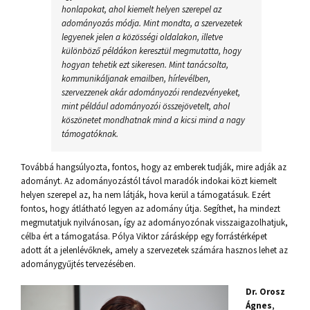
honlapokat, ahol kiemelt helyen szerepel az
adományozás módja. Mint mondta, a szervezetek
legyenek jelen a közösségi oldalakon, illetve
különböző példákon keresztül megmutatta, hogy
hogyan tehetik ezt sikeresen. Mint tanácsolta,
kommunikáljanak emailben, hírlevélben,
szervezzenek akár adományozói rendezvényeket,
mint például adományozói összejövetelt, ahol
köszönetet mondhatnak mind a kicsi mind a nagy
támogatóknak.
Továbbá hangsúlyozta, fontos, hogy az emberek tudják, mire adják az
adományt. Az adományozástól távol maradók indokai közt kiemelt
helyen szerepel az, ha nem látják, hova kerül a támogatásuk. Ezért
fontos, hogy átlátható legyen az adomány útja. Segíthet, ha mindezt
megmutatjuk nyilvánosan, így az adományozónak visszaigazolhatjuk,
célba ért a támogatása. Pólya Viktor zárásképp egy forrástérképet
adott át a jelenlévőknek, amely a szervezetek számára hasznos lehet az
adománygyűjtés tervezésében.
Dr. Orosz
Ágnes
,