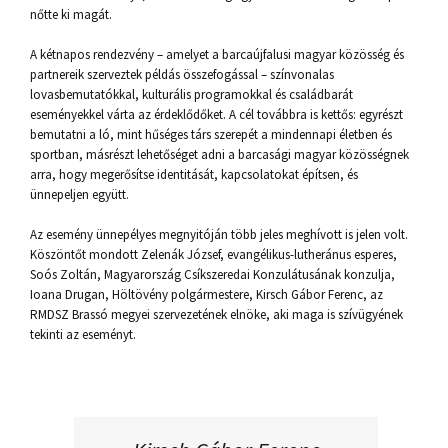
nőtte ki magát.
A kétnapos rendezvény – amelyet a barcaújfalusi magyar közösség és
partnereik szerveztek példás összefogással – színvonalas
lovasbemutatókkal, kulturális programokkal és családbarát
eseményekkel várta az érdeklődőket. A cél továbbra is kettős: egyrészt
bemutatni a ló, mint hűséges társ szerepét a mindennapi életben és
sportban, másrészt lehetőséget adni a barcasági magyar közösségnek
arra, hogy megerősítse identitását, kapcsolatokat építsen, és
ünnepeljen együtt.
Az esemény ünnepélyes megnyitóján több jeles meghívott is jelen volt.
Köszöntőt mondott Zelenák József, evangélikus-lutheránus esperes,
Soós Zoltán, Magyarország Csíkszeredai Konzulátusának konzulja,
Ioana Drugan, Höltövény polgármestere, Kirsch Gábor Ferenc, az
RMDSZ Brassó megyei szervezetének elnöke, aki maga is szívügyének
tekinti az eseményt.