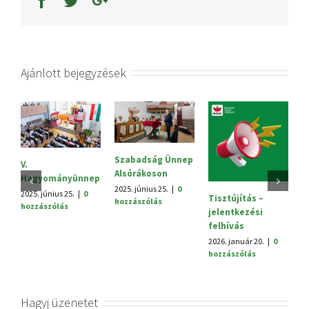
Ajánlott bejegyzések
Szabadság Ünnep
S
V.
Alsórákoson
20
Hagyományünnep
h
2025. június 25.
|
0
2025. június 25.
|
0
Tisztújítás –
hozzászólás
hozzászólás
jelentkezési
felhívás
2026. január 20.
|
0
hozzászólás
Hagyj üzenetet