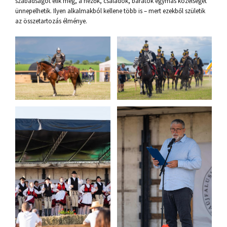
szabadságot élik meg, a nézők, családok, barátok egymás közelségét
ünnepelhetik. Ilyen alkalmakból kellene több is – mert ezekből születik
az összetartozás élménye.