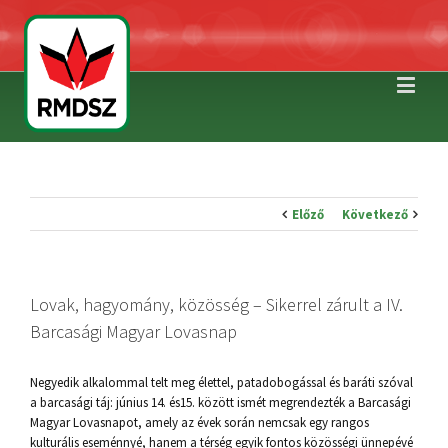
Előző
Következő
Lovak, hagyomány, közösség – Sikerrel zárult a IV.
Barcasági Magyar Lovasnap
Negyedik alkalommal telt meg élettel, patadobogással és baráti szóval
a barcasági táj: június 14. és15. között ismét megrendezték a Barcasági
Magyar Lovasnapot, amely az évek során nemcsak egy rangos
kulturális eseménnyé, hanem a térség egyik fontos közösségi ünnepévé