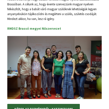
Brassóban. A célunk az, hogy évente szervezzünk magyar nyelven
felkészítőt, hogy a babát váró magyar szülőknek lehetőségük legyen
anyanyelvükön tájékozódni és megérteni a szülés, születés csodáját.
Mindezt akkor, ha van, lesz rá igény.
RMDSZ Brassó megyei Nőszervezet
KÉPEK AZ ESEMÉNYRŐL: KATTINTSON!