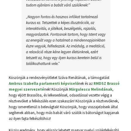
tudom ajánlani a babát váró szülőknek!”
„Nagyon fontos és hasznos infókat tartalmazó
kurzus ez. Tetszettek a képes illusztrációk, az
interaktivitás, a játékok, beszélgetés, rajzolás,
magyarázatok. Fontosnak tartom, hogy Istent vagy
az energiát vagy a hatalmat a mindennapjainkban
észre vegyük, felfedezzük. Az imádság, a meditáció,
a relaxáció része kéne legyen életünknek, ezért
tetszett az, hogy egy ilyen kurzus keretein belül is
találkozhattunk vele.”
Köszönjük a rendezvényötletet Száva Renátának, a támogatást
Ambrus Izabella parlamenti képviselő
nek és az
RMDSZ Brassó
megyei szervezeté
nek! Köszönjük
Mărgulescu Melindának
,
hogy eljött Brassóba, és lelkesedéssel, odaadással vezette végig a
résztvevőket a felkészülés ezen szakaszán! Köszönjük a résztvevőknek,
hogy ismeretlenül is belevágtak! Köszönjük, hogy visszajelzéseik által
segítenek abban, hogy más babát váró szülők is bátorságot kapjanak
az ilyen fajta felkészítőhöz!
Közös eredmény, hogy először lehetett magyar nyelvű szülésfelkészítő