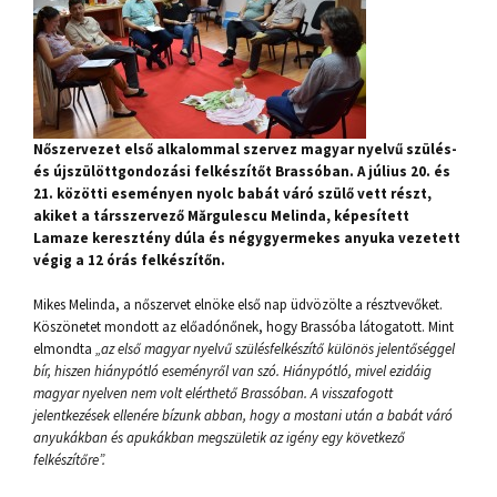
Nőszervezet első alkalommal szervez magyar nyelvű szülés-
és újszülöttgondozási felkészítőt Brassóban. A július 20. és
21. közötti eseményen nyolc babát váró szülő vett részt,
akiket a társszervező Mărgulescu Melinda, képesített
Lamaze keresztény dúla és négygyermekes anyuka vezetett
végig a 12 órás felkészítőn.
Mikes Melinda, a nőszervet elnöke első nap üdvözölte a résztvevőket.
Köszönetet mondott az előadónőnek, hogy Brassóba látogatott. Mint
elmondta
„az első magyar nyelvű szülésfelkészítő különös jelentőséggel
bír, hiszen hiánypótló eseményről van szó. Hiánypótló, mivel ezidáig
magyar nyelven nem volt elérthető Brassóban. A visszafogott
jelentkezések ellenére bízunk abban, hogy a mostani után a babát váró
anyukákban és apukákban megszületik az igény egy következő
felkészítőre”.