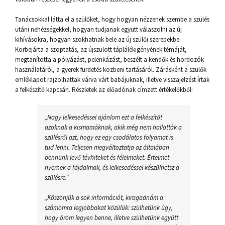
Tanácsokkal látta el a szülőket, hogy hogyan nézzenek szembe a szülés
utáni nehézségekkel, hogyan tudjanak együtt válaszolni az új
kihívásokra, hogyan szokhatnak bele az új szülői szerepekbe.
Körbejárta a szoptatás, az újszülött táplálékigényének témáját,
megtanította a pólyázást, pelenkázást, beszélt a kendők és hordozók
használatáról, a gyerek fürdetés közbeni tartásáról. Zárásként a szülők
emléklapot rajzolhattak várva várt babájuknak, illetve visszajelzést írtak
a felkészítő kapcsán. Részletek az előadónak címzett értékelőkből:
„Nagy lelkesedéssel ajánlom ezt a felkészítőt
azoknak a kismamáknak, akik még nem hallották a
szülésről azt, hogy ez egy csodálatos folyamat is
tud lenni. Teljesen megváltoztatja az általában
bennünk levő tévhiteket és félelmeket. Értelmet
nyernek a fájdalmak, és lelkesedéssel készülhetsz a
szülésre.”
„Köszönjük a sok információt, kiragadnám a
számomra legjobbakat közülük: szülhetünk úgy,
hogy öröm legyen benne, illetve szülhetünk együtt