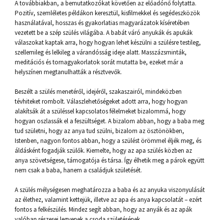
A továbbiakban, a bemutatkozókat követően az előadónő folytatta.
Pozitív, szemléletes példákon keresztül, kisfilmekkel és segédeszközök
használatával, hosszas és gyakorlatias magyarázatok kíséretében
vezetett be a szép szülés világába. A babát váró anyukák és apukák
válaszokat kaptak arra, hogy hogyan lehet készülni a szülésre testileg,
szellemileg és lelkileg a várandósság ideje alatt. Masszázsminták,
meditációs és tornagyakorlatok sorát mutatta be, ezeket már a
helyszínen megtanulhatták a résztvevők.
Beszélt a szülés menetéről, idejéről, szakaszairól, mindeközben
tévhiteket rombolt. Válaszlehetőségeket adott arra, hogy hogyan
alakítsák át a szüléssel kapcsolatos félelmeket bizalommá, hogy
hogyan oszlassák el a feszültséget. A bizalom abban, hogy a baba meg
tud születni, hogy az anya tud szülni, bizalom az ösztönökben,
Istenben, nagyon fontos abban, hogy a szülést örömmel éljék meg, és
áldásként fogadják szülők. Kiemelte, hogy az apa szülés közben az
anya szövetségese, támogatója és társa. Így élhetik meg a párok együtt
nem csak a baba, hanem a családjuk születését.
A szülés mélységesen meghatározza a baba és az anyuka viszonyulását
az élethez, valamint kettejük, illetve az apa és anya kapcsolatát – ezért
fontos a felkészülés. Mindez segít abban, hogy az anyák és az apák
valóban részesei legyenek a csoda születésének.