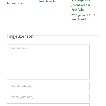
Tisztújítás –
hozzászólás
zászólás
jelentkezési
felhívás
2026. január 20.
|
0
hozzászólás
Hagyj üzenetet