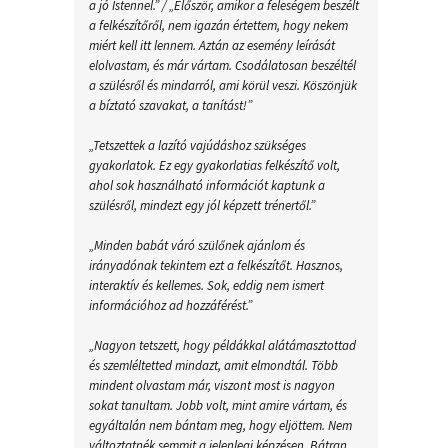
a jó Istennel.” / „Először, amikor a feleségem beszélt
a felkészítőről, nem igazán értettem, hogy nekem
miért kell itt lennem. Aztán az esemény leírását
elolvastam, és már vártam. Csodálatosan beszéltél
a szülésről és mindarról, ami körül veszi. Köszönjük
a bíztató szavakat, a tanítást!”
„Tetszettek a lazító vajúdáshoz szükséges
gyakorlatok. Ez egy gyakorlatias felkészítő volt,
ahol sok használható információt kaptunk a
szülésről, mindezt egy jól képzett trénertől.”
„Minden babát váró szülőnek ajánlom és
irányadónak tekintem ezt a felkészítőt. Hasznos,
interaktív és kellemes. Sok, eddig nem ismert
információhoz ad hozzáférést.”
„Nagyon tetszett, hogy példákkal alátámasztottad
és szemléltetted mindazt, amit elmondtál. Több
mindent olvastam már, viszont most is nagyon
sokat tanultam. Jobb volt, mint amire vártam, és
egyáltalán nem bántam meg, hogy eljöttem. Nem
változtatnék semmit a jelenlegi képzésen. Bátran