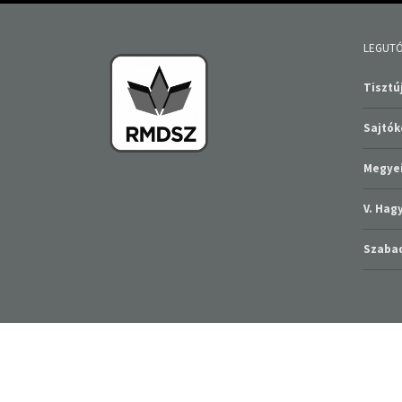
LEGUTÓ
Tisztúj
Sajtó
Megyei
V. Ha
Szabad
RMDSZ BRASSÓ MEGYEI SZERVEZETE 2016