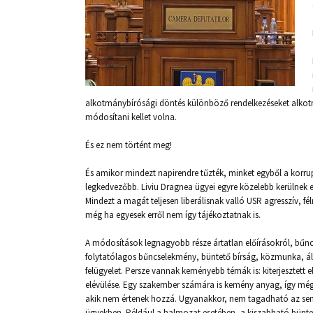
alkotmánybírósági döntés különböző rendelkezéseket alkotm
módosítani kellet volna.
És ez nem történt meg!
És amikor mindezt napirendre tűzték, minket egyből a korrup
legkedvezőbb. Liviu Dragnea ügyei egyre közelebb kerülnek eg
Mindezt a magát teljesen liberálisnak valló USR agresszív, fél
még ha egyesek erről nem így tájékoztatnak is.
A módosítások legnagyobb része ártatlan előírásokról, bűn
folytatólagos bűncselekmény, büntető bírság, közmunka, áll
felügyelet. Persze vannak keményebb témák is: kiterjesztett e
elévülése. Egy szakember számára is kemény anyag, így még
akik nem értenek hozzá. Ugyanakkor, nem tagadható az sem
ügyekben. Például a halmozat esetében, a kiszabható bünte