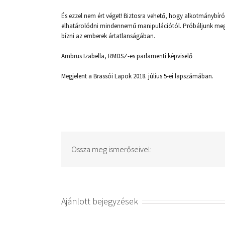
És ezzel nem ért véget! Biztosra vehető, hogy alkotmánybír
elhatárolódni mindennemű manipulációtól. Próbáljunk meg 
bízni az emberek ártatlanságában.
Ambrus Izabella, RMDSZ-es parlamenti képviselő
Megjelent a Brassói Lapok 2018. július 5-ei lapszámában.
Ossza meg ismerőseivel:
Ajánlott bejegyzések