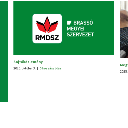
Megyei tanácsülés
2025. június 30.
|
0 hozzászólás