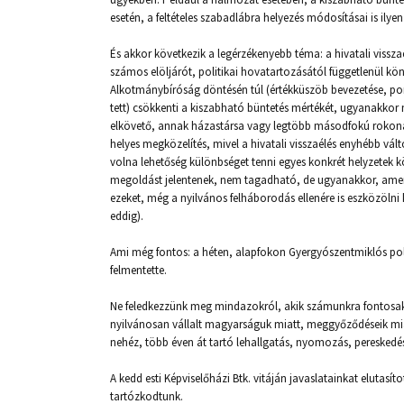
esetén, a feltételes szabadlábra helyezés módosításai is il
És akkor következik a legérzékenyebb téma: a hivatali viss
számos elöljárót, politikai hovatartozásától függetlenül kö
Alkotmánybíróság döntésén túl (értékküszöb bevezetése, p
tett) csökkenti a kiszabható büntetés mértékét, ugyanakkor 
elkövető, annak házastársa vagy legtöbb másodfokú rokona j
helyes megközelítés, mivel a hivatali visszaélés enyhébb vá
volna lehetőség különbséget tenni egyes konkrét helyzetek
megoldást jelentenek, nem tagadható, de ugyanakkor, ame
ezeket, még a nyilvános felháborodás ellenére is eszközölni 
eddig).
Ami még fontos: a héten, alapfokon Gyergyószentmiklós pol
felmentette.
Ne feledkezzünk meg mindazokról, akik számunkra fontosak,
nyilvánosan vállalt magyarságuk miatt, meggyőződéseik miatt
nehéz, több éven át tartó lehallgatás, nyomozás, pereskedés 
A kedd esti Képviselőházi Btk. vitáján javaslatainkat eluta
tartózkodtunk.