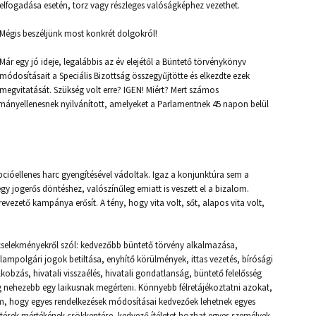
elfogadása esetén, torz vagy részleges valóságképhez vezethet.
Mégis beszéljünk most konkrét dolgokról!
Már egy jó ideje, legalábbis az év elejétől a Büntető törvénykönyv
módosításait a Speciális Bizottság összegyűjtötte és elkezdte ezek
megvitatását. Szükség volt erre? IGEN! Miért? Mert számos
ányellenesnek nyilvánított, amelyeket a Parlamentnek 45 napon belül
cióellenes harc gyengítésével vádoltak. Igaz a konjunktúra sem a
y jogerős döntéshez, valószínűleg emiatt is veszett el a bizalom.
revezető kampánya erősít. A tény, hogy vita volt, sőt, alapos vita volt,
cselekményekről szól: kedvezőbb büntető törvény alkalmazása,
ampolgári jogok betiltása, enyhítő körülmények, ittas vezetés, bírósági
lkobzás, hivatali visszaélés, hivatali gondatlanság, büntető felelősség
 nehezebb egy laikusnak megérteni. Könnyebb félretájékoztatni azokat,
, hogy egyes rendelkezések módosításai kedvezőek lehetnek egyes
tések mértékének csökkentése, kedvező ítéletet hozhat egyes személyek