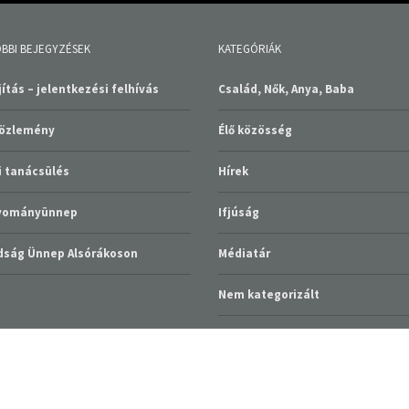
BBI BEJEGYZÉSEK
KATEGÓRIÁK
ítás – jelentkezési felhívás
Család, Nők, Anya, Baba
közlemény
Élő közösség
 tanácsülés
Hírek
gyományünnep
Ifjúság
ság Ünnep Alsórákoson
Médiatár
Nem kategorizált
Szolgáltatások