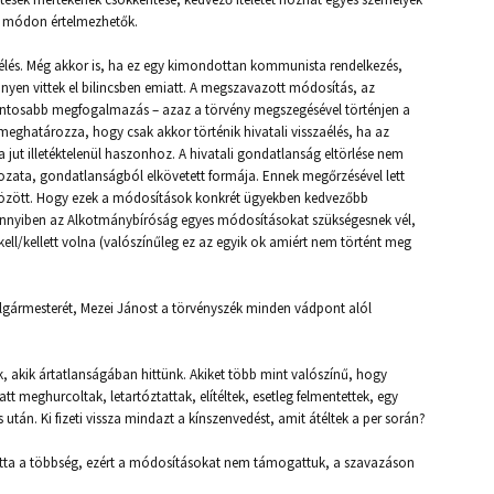
yen módon értelmezhetők.
zaélés. Még akkor is, ha ez egy kimondottan kommunista rendelkezés,
nnyen vittek el bilincsben emiatt. A megszavazott módosítás, az
ontosabb megfogalmazás – azaz a törvény megszegésével történjen a
meghatározza, hogy csak akkor történik hivatali visszaélés, ha az
ut illetéktelenül haszonhoz. A hivatali gondatlanság eltörlése nem
ltozata, gondatlanságból elkövetett formája. Ennek megőrzésével lett
 között. Hogy ezek a módosítások konkrét ügyekben kedvezőbb
nnyiben az Alkotmánybíróság egyes módosításokat szükségesnek vél,
kell/kellett volna (valószínűleg ez az egyik ok amiért nem történt meg
gármesterét, Mezei Jánost a törvényszék minden vádpont alól
 akik ártatlanságában hittünk. Akiket több mint valószínű, hogy
 meghurcoltak, letartóztattak, elítéltek, esetleg felmentettek, egy
után. Ki fizeti vissza mindazt a kínszenvedést, amit átéltek a per során?
sította a többség, ezért a módosításokat nem támogattuk, a szavazáson