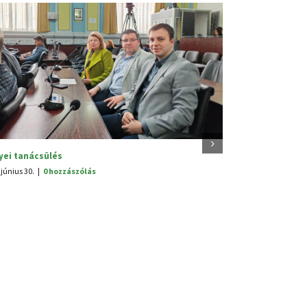
V. Hagyományünnep
2025. június 25.
|
0 hozzászólás