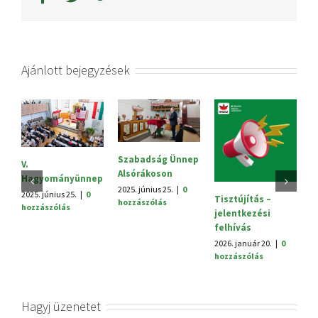
Ajánlott bejegyzések
Szabadság Ünnep
Sajt
V.
Alsórákoson
2025. 
Hagyományünnep
hozzá
2025. június 25.
|
0
2025. június 25.
|
0
Tisztújítás –
hozzászólás
hozzászólás
jelentkezési
felhívás
2026. január 20.
|
0
hozzászólás
Hagyj üzenetet