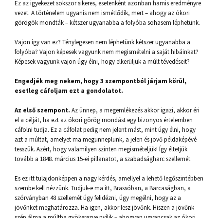
Ez az igyekezet sokszor sikeres, esetenként azonban hamis eredményre
vezet. A történelem ugyanis nem ismétlődik, mert – ahogy az ókori
görögök mondták – kétszer ugyanabba a folyóba sohasem léphetünk.
Vajon így van ez? Ténylegesen nem léphetünk kétszer ugyanabba a
folyóba? Vajon képesek vagyunk nem megismételni a saját hibáinkat?
Képesek vagyunk vajon úgy élni, hogy elkerüljük a múlt tévedéseit?
Engedjék meg nekem, hogy 3 szempontból járjam körül,
esetleg cáfoljam ezt a gondolatot.
Az első szempont.
Az ünnep, a megemlékezés akkor igazi, akkor éri
el a célját, ha ezt az ókori görög mondást egy bizonyos értelemben
cáfolni tudja. Ez a cáfolat pedig nem jelent mást, mint úgy élni, hogy
azt a múltat, amelyet ma megünneplünk, a jelen és jövő példaképévé
tesszük. Azért, hogy valamilyen szinten megismételjük! Így éltetjük
tovább a 1848. március 15-ei pillanatot, a szabadságharc szellemét.
Es ez itt tulajdonképpen a nagy kérdés, amellyel a lehető legőszintébben
szembe kell nézzünk. Tudjuk-e ma itt, Brassóban, a Barcaságban, a
szórványban 48 szellemét úgy felidézni, úgy megélni, hogy az a
jövőnket meghatározza. Ha igen, akkor lesz jövőnk. Hiszen a jövőnk
szép álma a múltba gyökerezve nyílik – ahogyan ugyancsak az ókori