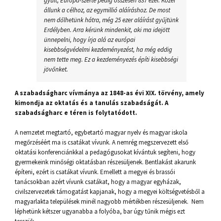
gyűlt, Európa-szerte pedig összesen 837 ezer. Közel
állunk a célhoz, az egymillió aláíráshoz. De most
nem dőlhetünk hátra, még 25 ezer aláírást gyűjtünk
Erdélyben. Arra kérünk mindenkit, aki ma idejött
ünnepelni, hogy írja alá az európai
kisebbségvédelmi kezdeményezést, ha még eddig
nem tette meg. Ez a kezdeményezés építi kisebbségi
jövőnket.
A szabadságharc vívmánya az 1848-as évi XIX. törvény, amely
kimondja az oktatás és a tanulás szabadságát. A
szabadságharc e téren is folytatódott.
A nemzetet megtartó, egybetartó magyar nyelv és magyar iskola
megőrzéséért ma is csatákat vívunk. A nemrég megszervezett első
oktatási konferenciánkkal a pedagógusokat kívántuk segíteni, hogy
gyermekeink minőségi oktatásban részesüljenek. Bentlakást akarunk
építeni, ezért is csatákat vívunk. Emellett a megyei és brassói
tanácsokban azért vívunk csatákat, hogy a magyar egyházak,
civilszervezetek támogatást kapjanak, hogy a megyei költségvetésből a
magyarlakta települések minél nagyobb mértékben részesüljenek. Nem
léphetünk kétszer ugyanabba a folyóba, bar úgy tűnik mégis ezt