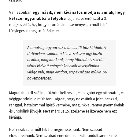
tesszük.
Van azonban
egy másik, nem kívánatos módja is annak, hogy
kétszer ugyanabba a folyóba
lépjünk, és erről szól a 3.
megközelítés Az, hogy a történelmi események, a múlt hibái
ténylegesen megismétlődjenek.
A tanulság ugyancsak március 15-höz kötődik. A
történelem csalafinta kénye sokszor úgy hozta
nekünk, magyaroknak, hogy többször is sikerült
vérrel kivívott erényeinket elkótyavetyélnünk.
Világosnál, majd Aradon, egy évszázad múlva ’56
novemberében.
Magunkba kell szállni, tükörbe kell nézni, elhallgatni egy pillanatra, és
végiggondolni a múlt tanulságait, hogy ne essünk a jelen pénzzel,
ranggal, hatalommal igéző vermébe, magunkkal rántva gyermekeink
és unokáink jövőjét. Mert március 15. szelleme és üzenete nem ezt
kívánja.
Nem szabad a múlt hibáit megismételnünk. Nem szabad
elcsüggednünk. Nem szabad engednünk a kiábrándultságnak még