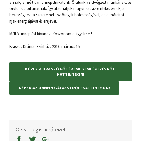
annak, amiért van ünnepelnivalónk. Örülünk az elvégzett munkának, és
örülünk a pillanatnak. Így átadhatjuk magunkat az emlékezésnek, a
békességnek, a szeretetnek. Az öregek bölcsességével, de a márciusi
ifjak energiájával és erejével.
Méltó ünneplést kívánok! Köszönöm a figyelmet!
Brassó, Drámai Színház, 2018. március 15.
KÉPEK A BRASSÓ FŐTÉRI MEGEMLÉKEZÉSRŐL.
KATTINTSON!
KÉPEK AZ ÜNNEPI GÁLAESTRŐL! KATTINTSON!
Ossza meg ismerőseivel: