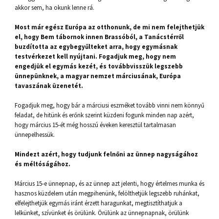
akkor sem, ha okunk lenne rá.
Most már egész Európa az otthonunk, de mi nem felejthetjük
el, hogy Bem tábornok innen Brassóból, a Tanácstérről
buzdította az egybegyűlteket arra, hogy egymásnak
testvérkezet kell nyújtani. Fogadjuk meg, hogy nem
engedjük el egymás kezét, és továbbvisszük legszebb
ünnepünknek, a magyar nemzet márciusának, Európa
tavaszának üzenetét.
Fogadjuk meg, hogy bár a márciusi eszméket tovább vinni nem könnyű
feladat, de hitünk és erőnk szerint küzdeni fogunk minden nap azért,
hogy március 15-ét még hosszú éveken keresztül tartalmasan
ünnepelhessük.
Mindezt azért, hogy tudjunk felnőni az ünnep nagyságához
és méltóságához.
Március 15-e ünnepnap, és az ünnep azt jelenti, hogy értelmes munka és
hasznos küzdelem után megpihenünk, felölthetjük legszebb ruhánkat,
elfelejthetjük egymás iránt érzett haragunkat, megtisztíthatjuk a
lelkünket, szívünket és örülünk. Örülünk az ünnepnapnak, örülünk