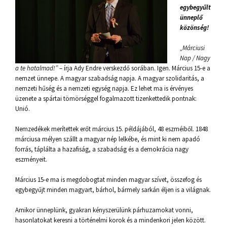
egybegyűlt
ünneplő
közönség!
„Márciusi
Nap / Nagy
a te hatalmad!”
– írja Ady Endre verskezdő sorában. Igen. Március 15-e a
nemzet ünnepe. A magyar szabadság napja. A magyar szolidaritás, a
nemzeti hűség és a nemzeti egység napja. Ez lehet ma is érvényes
üzenete a spártai tömörséggel fogalmazott tizenkettedik pontnak:
Unió.
Nemzedékek merítettek erőt március 15. példájából, 48 eszméiből. 1848
márciusa mélyen szállt a magyar nép lelkébe, és mint ki nem apadó
forrás, táplálta a hazafiság, a szabadság és a demokrácia nagy
eszményeit.
Március 15-e ma is megdobogtat minden magyar szívet, összefog és
egybegyűjt minden magyart, bárhol, bármely sarkán éljen is a világnak.
Amikor ünneplünk, gyakran kényszerülünk párhuzamokat vonni,
hasonlatokat keresni a történelmi korok és a mindenkori jelen között.