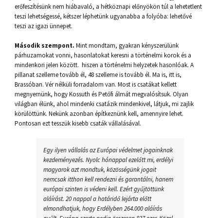
erőfeszítésünk nem hiábavaló, a hétköznapi előnyökön túl a lehetetlent
teszi lehetségessé, kétszer léphetünk ugyanabba a folyóba: lehetővé
teszi az igazi ünnepet.
Második szempont.
Mint mondtam, gyakran kényszerülünk
párhuzamokat vonni, hasonlatokat keresni a történelmi korok és a
mindenkori jelen között. hiszen a történelmi helyzetek hasonlóak. A
pillanat szelleme tovább él, 48 szelleme is tovább él. Ma is, itt is,
Brassóban. Vér nélküli forradalom van. Most is csatákat kellett
megnyernünk, hogy Kossuth és Petőfi álmát megvalósítsuk. Olyan
világban élünk, ahol mindenki csatázik mindenkivel, látjuk, mi zajlik
körülöttünk. Nekünk azonban építkeznünk kell, amennyire lehet.
Pontosan ezt tesszük kisebb csaták vállalásával.
Egy ilyen vállalás az Európai védelmet jogainknak
kezdeményezés. Nyolc hónappal ezelőtt mi, erdélyi
magyarok azt mondtuk, közösségünk jogait
nemcsak itthon kell rendezni és garantálni, hanem
európai szinten is védeni kell. Ezért gyűjtöttünk
aláírást. 20 nappal a határidő lejárta előtt
elmondhatjuk, hogy Erdélyben 264.000 aláírás