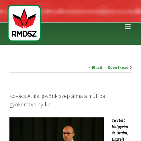
Előző
Következő
Kovács Attila: jövőnk szép álma a múltba
gyökerezve nyílik
Tisztelt
Hölgyeim
és Uraim,
tisztelt