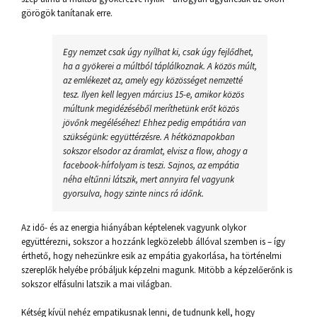
görögök tanítanak erre.
Egy nemzet csak úgy nyílhat ki, csak úgy fejlődhet,
ha a gyökerei a múltból táplálkoznak. A közös múlt,
az emlékezet az, amely egy közösséget nemzetté
tesz. Ilyen kell legyen március 15-e, amikor közös
múltunk megidézéséből meríthetünk erőt közös
jövőnk megéléséhez! Ehhez pedig empátiára van
szükségünk: együttérzésre. A hétköznapokban
sokszor elsodor az áramlat, elvisz a flow, ahogy a
facebook-hírfolyam is teszi. Sajnos, az empátia
néha eltűnni látszik, mert annyira fel vagyunk
gyorsulva, hogy szinte nincs rá időnk.
Az idő- és az energia hiányában képtelenek vagyunk olykor
együttérezni, sokszor a hozzánk legközelebb állóval szemben is – így
érthető, hogy nehezünkre esik az empátia gyakorlása, ha történelmi
szereplők helyébe próbáljuk képzelni magunk. Mitöbb a képzelőerőnk is
sokszor elfásulni latszik a mai világban.
Kétség kívül nehéz empatikusnak lenni, de tudnunk kell, hogy