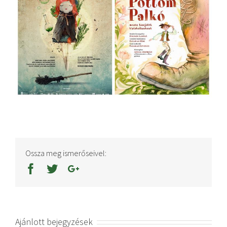
Ossza meg ismerőseivel:
Ajánlott bejegyzések