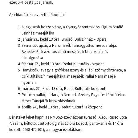
ezek 0-4. osztályba járnak.
Az előadások tervezett időpontjai:
A legkisebb boszorkány, a Gyergyószentmiklósi Figura Stúdió
Színház mesejátéka
január 23., kedd 13 óra, Brassói Dalszínház – Opera
Szerencskrajcár, a Háromszék Táncegyüttes mesedarabja:
Benedek Elek azonos című meséjének táncos, zenés
feldolgozása
február 27., kedd 13 óra, Redut Kulturális központ
Hanyistók, avagy a grófkisasszony és a lápi szörny története, a
Csíki Játékszín mesejátéka: mesejáték Pallai Mara meséje
nyomán
március 27., kedd 13 óra, Redut Kulturális központ
Pöttöm palkó, a Hargita Nemzeti Székely Együttes táncjátéka:
Mesés Táncjáték kisiskolásoknak
április 24., kedd 13 óra, Redut Kulturális központ
Bérleteket lehet kapni az RMDSZ-székházban (Brassó, Alecu Russo utca
4. szám, hétfőtől csütörtökig 8 és 16 óra között, pénteken 8 és 14 óra
között, 0268 472 101), a magyar iskolákban.