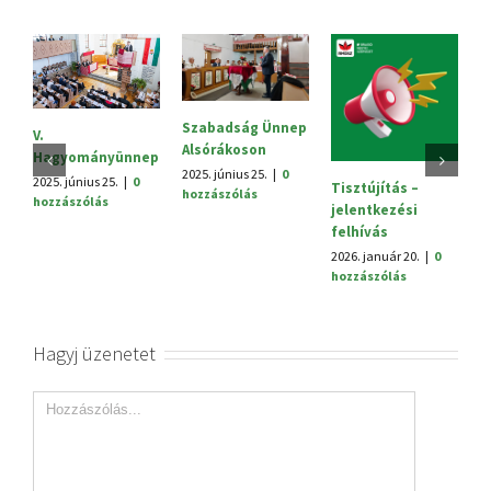
Szabadság Ünnep
S
V.
Alsórákoson
20
Hagyományünnep
h
2025. június 25.
|
0
2025. június 25.
|
0
Tisztújítás –
hozzászólás
hozzászólás
jelentkezési
felhívás
2026. január 20.
|
0
hozzászólás
Hagyj üzenetet