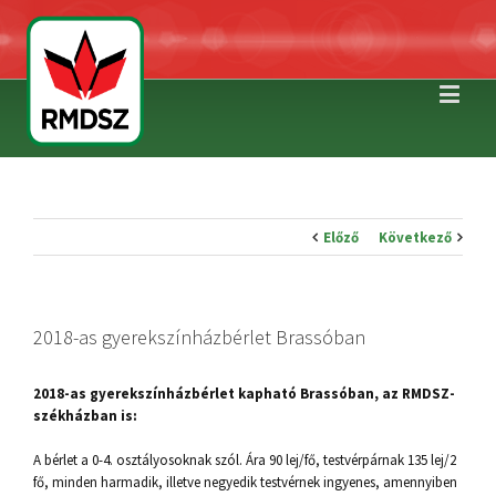
Előző
Következő
2018-as gyerekszínházbérlet Brassóban
2018-as gyerekszínházbérlet kapható Brassóban, az RMDSZ-
székházban is:
A bérlet a 0-4. osztályosoknak szól. Ára 90 lej/fő, testvérpárnak 135 lej/2
fő, minden harmadik, illetve negyedik testvérnek ingyenes, amennyiben