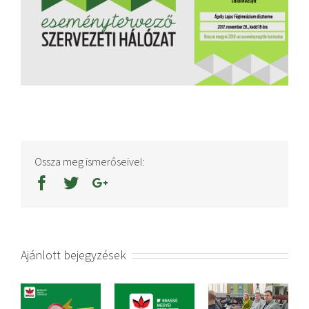
Ossza meg ismerőseivel:
Ajánlott bejegyzések