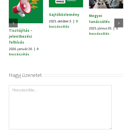
Sajtóközlemény
Megyei
V.
2025. október 3.
|
0
tanácsülés
H
hozzászólás
2025. június 30.
|
0
20
Tisztújítás –
hozzászólás
h
jelentkezési
felhívás
2026. január 20.
|
0
hozzászólás
Hagyj üzenetet