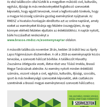
Az első találkozón célul tűzték ki a megyében működő civil, kulturális,
egyházi, ifjúsági és más rendezvényekkel foglalkozó szervezetek
képviselői, hogy együtt terveznek, mivel a legfontosabb törekvés, hogy
a magyar közösség számára gazdag eseménytárat nyújtsanak. Az
RMDSZ a hivatalos honlapján elindította azt az online naptárat, amely
ezeket az eseményeket kívánja egy felületre összegyűjteni, és egy
könnyen elérhető felületen eljuttatni az érdeklődőkhöz. A naptár nyitott,
bárki hozzáadhat rendezvényt a
www.brasso.rmdsz.ro/esemenynaptar
oldalon.
A második találkozás november 28-án, kedden 18 órától lesz az Áprily
Lajos Főgimnázium dísztermében. A cél a 2018-as eseménynaptár közös
tervezése, a szervezeti hálózat bővítése. A találkozót Hlavathy
Zsuzsánna ötletgazda vezeti, illetve részt vesz Tóásó Imelda, Brassó
Megye Tanácsának alelnöke. Az esemény nyitott minden érdeklődő
számára, viszont várjuk a civil, egyházi, kulturális, ifjúsági, szociális,
sport és más tevékenységű szervezetek képviselőit, akik csatlakozni
szeretnének a Brassó megyei eseménytervező szervezeti hálózathoz.