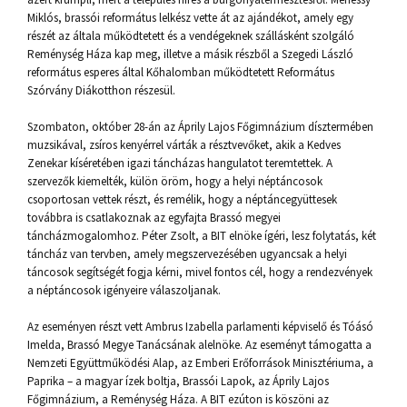
Miklós, brassói református lelkész vette át az ajándékot, amely egy
részét az általa működtetett és a vendégeknek szállásként szolgáló
Reménység Háza kap meg, illetve a másik részből a Szegedi László
református esperes által Kőhalomban működtetett Református
Szórvány Diákotthon részesül.
Szombaton, október 28-án az Áprily Lajos Főgimnázium dísztermében
muzsikával, zsíros kenyérrel várták a résztvevőket, akik a Kedves
Zenekar kíséretében igazi táncházas hangulatot teremtettek. A
szervezők kiemelték, külön öröm, hogy a helyi néptáncosok
csoportosan vettek részt, és remélik, hogy a néptáncegyüttesek
továbbra is csatlakoznak az egyfajta Brassó megyei
táncházmogalomhoz. Péter Zsolt, a BIT elnöke ígéri, lesz folytatás, két
táncház van tervben, amely megszervezésében ugyancsak a helyi
táncosok segítségét fogja kérni, mivel fontos cél, hogy a rendezvények
a néptáncosok igényeire válaszoljanak.
Az eseményen részt vett Ambrus Izabella parlamenti képviselő és Tóásó
Imelda, Brassó Megye Tanácsának alelnöke. Az eseményt támogatta a
Nemzeti Együttműködési Alap, az Emberi Erőforrások Minisztériuma, a
Paprika – a magyar ízek boltja, Brassói Lapok, az Áprily Lajos
Főgimnázium, a Reménység Háza. A BIT ezúton is köszöni az