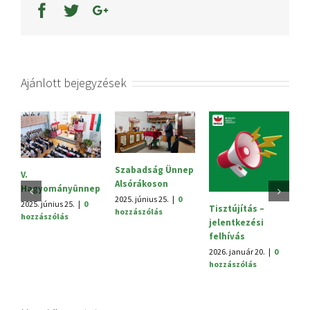
Ajánlott bejegyzések
Szabadság Ünnep
S
V.
Alsórákoson
20
Hagyományünnep
h
2025. június 25.
|
0
2025. június 25.
|
0
Tisztújítás –
hozzászólás
hozzászólás
jelentkezési
felhívás
2026. január 20.
|
0
hozzászólás