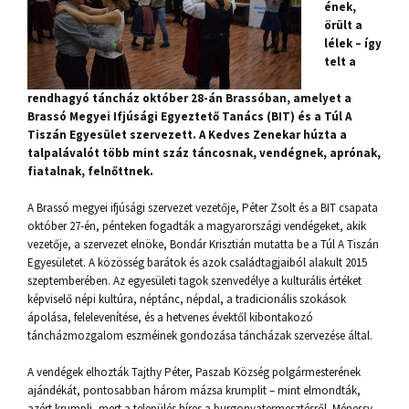
ének,
örült a
lélek – így
telt a
rendhagyó táncház október 28-án Brassóban, amelyet a
Brassó Megyei Ifjúsági Egyeztető Tanács (BIT) és a Túl A
Tiszán Egyesület szervezett. A Kedves Zenekar húzta a
talpalávalót több mint száz táncosnak, vendégnek, aprónak,
fiatalnak, felnőttnek.
A Brassó megyei ifjúsági szervezet vezetője, Péter Zsolt és a BIT csapata
október 27-én, pénteken fogadták a magyarországi vendégeket, akik
vezetője, a szervezet elnöke, Bondár Krisztián mutatta be a Túl A Tiszán
Egyesületet. A közösség barátok és azok családtagjaiból alakult 2015
szeptemberében. Az egyesületi tagok szenvedélye a kulturális értéket
képviselő népi kultúra, néptánc, népdal, a tradicionális szokások
ápolása, felelevenítése, és a hetvenes évektől kibontakozó
táncházmozgalom eszméinek gondozása táncházak szervezése által.
A vendégek elhozták Tajthy Péter, Paszab Község polgármesterének
ajándékát, pontosabban három mázsa krumplit – mint elmondták,
azért krumpli, mert a település híres a burgonyatermesztésről. Ménessy