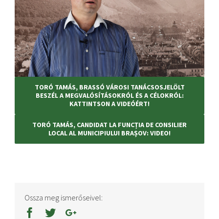
TORÓ TAMÁS, BRASSÓ VÁROSI TANÁCSOSJELÖLT
BESZÉL A MEGVALÓSÍTÁSOKRÓL ÉS A CÉLOKRÓL:
KATTINTSON A VIDEÓÉRT!
TORÓ TAMÁS, CANDIDAT LA FUNCȚIA DE CONSILIER
LOCAL AL MUNICIPIULUI BRAȘOV: VIDEO!
Ossza meg ismerőseivel: