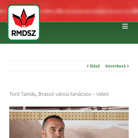
Előző
Következő
Toró Tamás, Brassó városi tanácsos – videó