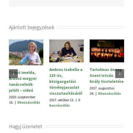
Ajánlott bejegyzések
Tartalmas ünnep
Ambrus Izabella a
Tóásó Imelda,
I
Szent István
215-ös,
Brassó megyei
N
király tiszteletére
közigazgatási
tanácselnök-
ü
törvényjavaslat
2017. augusztus
jelölt – videó
e
visszutasításáról
28.
|
0 hozzászólás
2020. szeptember
20
2017. október 13.
|
0
16.
|
0 hozzászólás
h
hozzászólás
Hagyj üzenetet