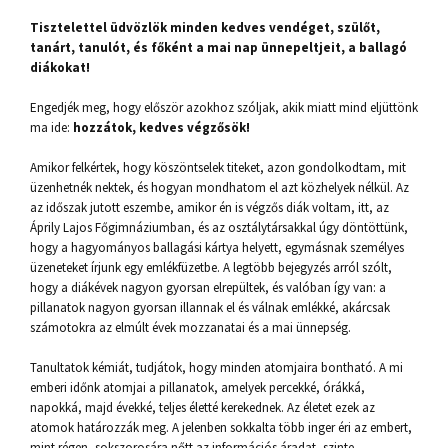
Tisztelettel üdvözlök minden kedves vendéget, szülőt,
tanárt, tanulót, és főként a mai nap ünnepeltjeit, a ballagó
diákokat!
Engedjék meg, hogy először azokhoz szóljak, akik miatt mind eljüttönk
ma ide:
hozzátok, kedves végzősök!
Amikor felkértek, hogy köszöntselek titeket, azon gondolkodtam, mit
üzenhetnék nektek, és hogyan mondhatom el azt közhelyek nélkül. Az
az időszak jutott eszembe, amikor én is végzős diák voltam, itt, az
Áprily Lajos Főgimnáziumban, és az osztálytársakkal úgy döntöttünk,
hogy a hagyományos ballagási kártya helyett, egymásnak személyes
üzeneteket írjunk egy emlékfüzetbe. A legtöbb bejegyzés arról szólt,
hogy a diákévek nagyon gyorsan elrepültek, és valóban így van: a
pillanatok nagyon gyorsan illannak el és válnak emlékké, akárcsak
számotokra az elmúlt évek mozzanatai és a mai ünnepség.
Tanultatok kémiát, tudjátok, hogy minden atomjaira bontható. A mi
emberi időnk atomjai a pillanatok, amelyek percekké, órákká,
napokká, majd évekké, teljes életté kerekednek. Az életet ezek az
atomok határozzák meg. A jelenben sokkalta több inger éri az embert,
mint régen, sokszorosára nőtt az információs áradat, szinte