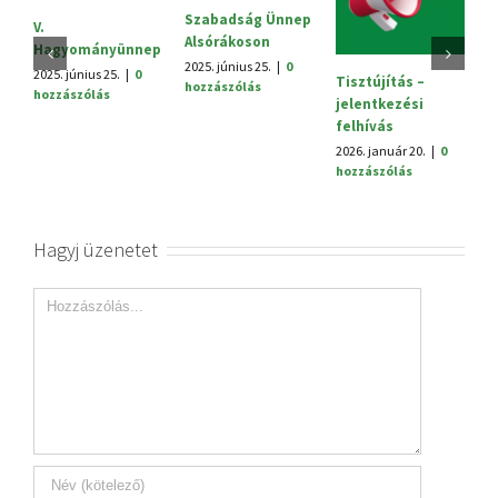
Szabadság Ünnep
S
V.
Alsórákoson
20
Hagyományünnep
h
2025. június 25.
|
0
2025. június 25.
|
0
Tisztújítás –
hozzászólás
hozzászólás
jelentkezési
felhívás
2026. január 20.
|
0
hozzászólás
Hagyj üzenetet