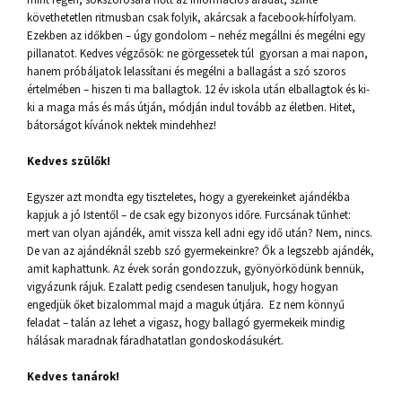
követhetetlen ritmusban csak folyik, akárcsak a facebook-hírfolyam.
Ezekben az időkben – úgy gondolom – nehéz megállni és megélni egy
pillanatot. Kedves végzősök: ne görgessetek túl gyorsan a mai napon,
hanem próbáljatok lelassítani és megélni a ballagást a szó szoros
értelmében – hiszen ti ma ballagtok. 12 év iskola után elballagtok és ki-
ki a maga más és más útján, módján indul tovább az életben. Hitet,
bátorságot kívánok nektek mindehhez!
Kedves szülők!
Egyszer azt mondta egy tiszteletes, hogy a gyerekeinket ajándékba
kapjuk a jó Istentől – de csak egy bizonyos időre. Furcsának tűnhet:
mert van olyan ajándék, amit vissza kell adni egy idő után? Nem, nincs.
De van az ajándéknál szebb szó gyermekeinkre? Ők a legszebb ajándék,
amit kaphattunk. Az évek során gondozzuk, gyönyörködünk bennük,
vigyázunk rájuk. Ezalatt pedig csendesen tanuljuk, hogy hogyan
engedjük őket bizalommal majd a maguk útjára. Ez nem könnyű
feladat – talán az lehet a vigasz, hogy ballagó gyermekeik mindig
hálásak maradnak fáradhatatlan gondoskodásukért.
Kedves tanárok!