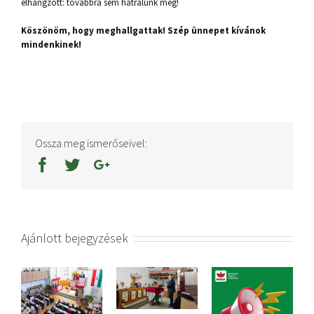
elhangzott: továbbra sem hátrálunk meg!
Köszönöm, hogy meghallgattak! Szép ünnepet kívánok
mindenkinek!
Ossza meg ismerőseivel:
Ajánlott bejegyzések