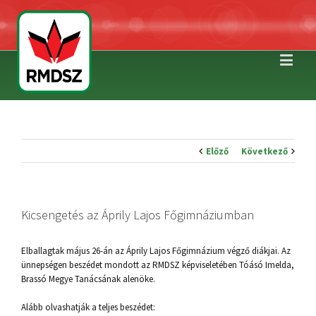
Előző
Következő
Kicsengetés az Áprily Lajos Főgimnáziumban
Elballagtak május 26-án az Áprily Lajos Főgimnázium végző diákjai. Az
ünnepségen beszédet mondott az RMDSZ képviseletében Tóásó Imelda,
Brassó Megye Tanácsának alenöke.
Alább olvashatják a teljes beszédet: