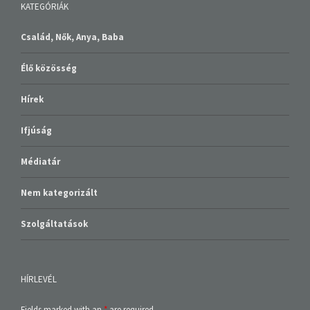
KATEGÓRIÁK
Család, Nők, Anya, Baba
Élő közösség
Hírek
Ifjúság
Médiatár
Nem kategorizált
Szolgáltatások
HÍRLEVÉL
Fields marked with an
*
are required