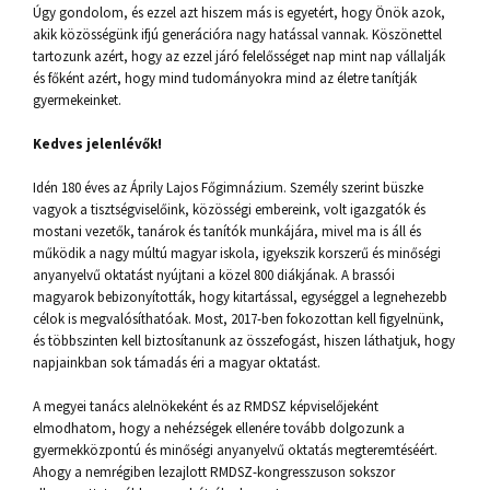
Úgy gondolom, és ezzel azt hiszem más is egyetért, hogy Önök azok,
akik közösségünk ifjú generációra nagy hatással vannak. Köszönettel
tartozunk azért, hogy az ezzel járó felelősséget nap mint nap vállalják
és főként azért, hogy mind tudományokra mind az életre tanítják
gyermekeinket.
Kedves jelenlévők!
Idén 180 éves az Áprily Lajos Főgimnázium. Személy szerint büszke
vagyok a tisztségviselőink, közösségi embereink, volt igazgatók és
mostani vezetők, tanárok és tanítók munkájára, mivel ma is áll és
működik a nagy múltú magyar iskola, igyekszik korszerű és minőségi
anyanyelvű oktatást nyújtani a közel 800 diákjának. A brassói
magyarok bebizonyították, hogy kitartással, egységgel a legnehezebb
célok is megvalósíthatóak. Most, 2017-ben fokozottan kell figyelnünk,
és többszinten kell biztosítanunk az összefogást, hiszen láthatjuk, hogy
napjainkban sok támadás éri a magyar oktatást.
A megyei tanács alelnökeként és az RMDSZ képviselőjeként
elmodhatom, hogy a nehézségek ellenére tovább dolgozunk a
gyermekközpontú és minőségi anyanyelvű oktatás megteremtéséért.
Ahogy a nemrégiben lezajlott RMDSZ-kongresszuson sokszor