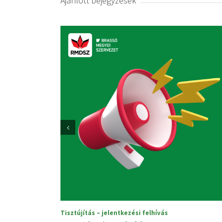
Ajánlott bejegyzések
Sajtóközlemény
Megyei 
2025. október 3.
|
0 hozzászólás
2025. júni