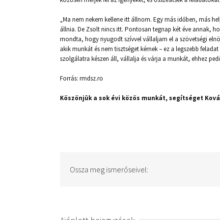
„Ma nem nekem kellene itt állnom. Egy más időben, más hely
állnia. De Zsolt nincs itt. Pontosan tegnap két éve annak, 
mondta, hogy nyugodt szívvel vállaljam el a szövetségi eln
akik munkát és nem tisztséget kérnek – ez a legszebb felada
szolgálatra készen áll, vállalja és várja a munkát, ehhez pe
Forrás: rmdsz.ro
Köszönjük a sok évi közös munkát, segítséget Kov
Ossza meg ismerőseivel: