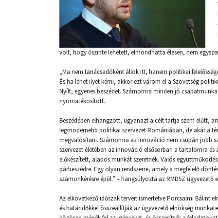
volt, hogy őszinte lehetett, elmondhatta élesen, nem egyszer 
„Ma nem tanácsadóként állok itt, hanem politikai felelősség
És ha lehet ilyet kérni, akkor ezt várom el a Szövetség politik
Nyílt, egyenes beszédet. Számomra minden jó csapatmunka al
nyomatékosított.
Beszédében elhangzott, ugyanazt a célt tartja szem előtt, a
legmodernebb politikai szervezet Romániában, de akár a tér
megvalósítani. Számomra az innováció nem csupán jobb szá
szervezet életében az innováció elsősorban a tartalomra é
előkészített, alapos munkát szeretnék. Valós együttműködésr
párbeszédre. Egy olyan rendszerre, amely a megfelelő döntés
számonkérésre épül.” – hangsúlyozta az RMDSZ ügyvezető el
Az elkövetkező időszak terveit ismertetve Porcsalmi Bálint e
és határidőkkel összeállítják az ügyvezető elnökség munkat
közösen mérjék fel az igényeket, és összesítsék a feladatok