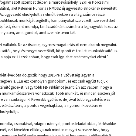
fogalmazott szombat délben a marosvásárhelyi SZKT-n Porcsalmi
Bálint, akit Kelemen Hunor az RMDSZ új ügyvezető elnökének nevesített.
Az ügyvezető elnökjelölt az elmúlt években a világ számos részén
politikusok munkáját segítette, kampányokat szervezett, szervezeteket
épített, és mint mondja, tanácsadóként számára a legnagyobb luxus az
nyersen, amit gondol, amit szerinte tenni kell.
et vállalok. De az őszinte, egyenes magatartástól nem akarok megválni.
usaitól, helyi és megyei vezetőitől, központi és területi munkatársaitól is.
apja ez. Hiszek abban, hogy csak így lehet eredményeket elérni.”−
miért évek óta dolgozik: hogy 2019-re a Szövetség legyen a
ségben is. „Én ezt komolyan gondolom, és ezt csak együtt tudjuk
mítógépeket, vagy több FB- reklámot jelent. Én azt vallom, hogy a
s a munkamódszerekre vonatkozik. Több munkát, és minden esetben jól
e van szükségünk! Kevesebb gyűlésre, de jóval több egyeztetésre és
-előkészítésre, a pontos végrehajtásra, a nyomon követésre és
nökjelöltje.
lmondta, csapatával, világos iránnyal, pontos feladatokkal, felelősökkel
ervét, ezt követően ellátogatnak minden megyei szervezethez, hogy
at, napokon belül pedig megkezdik a májusi kongresszus előkészítését.