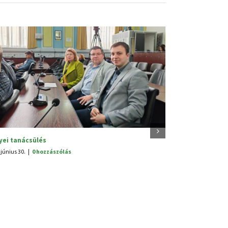
Szabadság Ünnep Alsórákoson
p
2025. június 25.
|
0 hozzászólás
zászólás