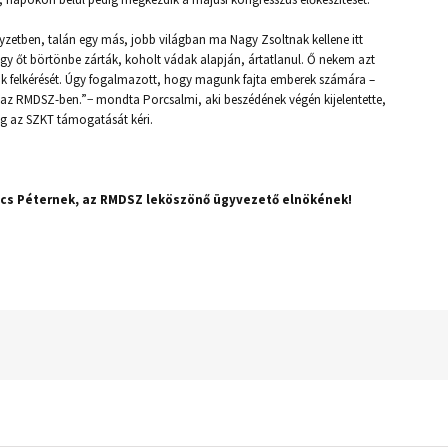
zetben, talán egy más, jobb világban ma Nagy Zsoltnak kellene itt
hogy őt börtönbe zárták, koholt vádak alapján, ártatlanul. Ő nekem azt
ök felkérését. Úgy fogalmazott, hogy magunk fajta emberek számára –
t az RMDSZ-ben.”− mondta Porcsalmi, aki beszédének végén kijelentette,
dig az SZKT támogatását kéri.
ács Péternek, az RMDSZ leköszönő ügyvezető elnökének!