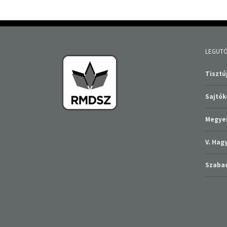
LEGUTÓ
Tisztúj
Sajtó
Megyei
V. Ha
Szabad