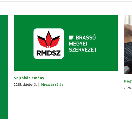
tanácsülés
V. Hagyományünne
us 30.
|
0 hozzászólás
2025. június 25.
|
0 hoz