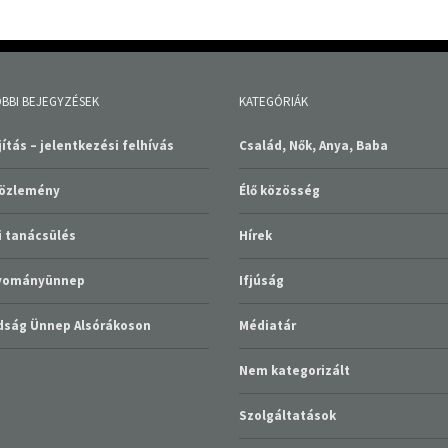
BBI BEJEGYZÉSEK
KATEGÓRIÁK
ítás – jelentkezési felhívás
Család, Nők, Anya, Baba
közlemény
Élő közösség
 tanácsülés
Hírek
gyományünnep
Ifjúság
ság Ünnep Alsórákoson
Médiatár
Nem kategorizált
Szolgáltatások