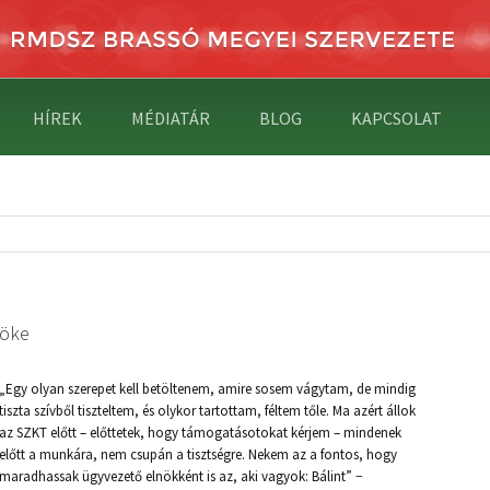
HÍREK
MÉDIATÁR
BLOG
KAPCSOLAT
nöke
„Egy olyan szerepet kell betöltenem, amire sosem vágytam, de mindig
tiszta szívből tiszteltem, és olykor tartottam, féltem tőle. Ma azért állok
az SZKT előtt – előttetek, hogy támogatásotokat kérjem – mindenek
előtt a munkára, nem csupán a tisztségre. Nekem az a fontos, hogy
maradhassak ügyvezető elnökként is az, aki vagyok: Bálint” −