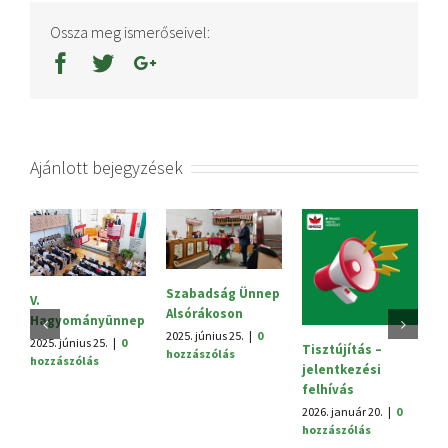
Ossza meg ismerőseivel:
Ajánlott bejegyzések
Szabadság Ünnep
S
V.
Alsórákoson
20
Hagyományünnep
h
2025. június 25.
|
0
2025. június 25.
|
0
Tisztújítás –
hozzászólás
hozzászólás
jelentkezési
felhívás
2026. január 20.
|
0
hozzászólás