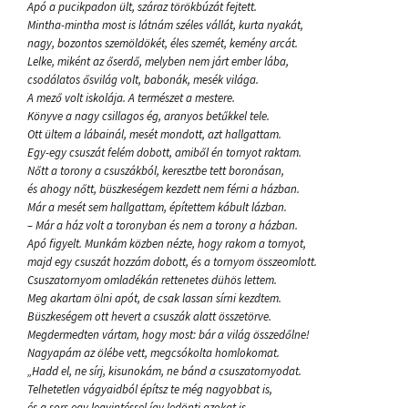
Apó a pucikpadon ült, száraz törökbúzát fejtett.
Mintha-mintha most is látnám széles vállát, kurta nyakát,
nagy, bozontos szemöldökét, éles szemét, kemény arcát.
Lelke, miként az őserdő, melyben nem járt ember lába,
csodálatos ősvilág volt, babonák, mesék világa.
A mező volt iskolája. A természet a mestere.
Könyve a nagy csillagos ég, aranyos betűkkel tele.
Ott ültem a lábainál, mesét mondott, azt hallgattam.
Egy-egy csuszát felém dobott, amiből én tornyot raktam.
Nőtt a torony a csuszákból, keresztbe tett boronásan,
és ahogy nőtt, büszkeségem kezdett nem férni a házban.
Már a mesét sem hallgattam, építettem kábult lázban.
– Már a ház volt a toronyban és nem a torony a házban.
Apó figyelt. Munkám közben nézte, hogy rakom a tornyot,
majd egy csuszát hozzám dobott, és a tornyom összeomlott.
Csuszatornyom omladékán rettenetes dühös lettem.
Meg akartam ölni apót, de csak lassan sírni kezdtem.
Büszkeségem ott hevert a csuszák alatt összetörve.
Megdermedten vártam, hogy most: bár a világ összedőlne!
Nagyapám az ölébe vett, megcsókolta homlokomat.
„Hadd el, ne sírj, kisunokám, ne bánd a csuszatornyodat.
Telhetetlen vágyaidból építsz te még nagyobbat is,
és a sors egy legyintéssel így ledönti azokat is.