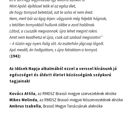
Mint Apóé: építéssel telik el az egész élet,
de hogy tornyod betetőzd, azt te soha el nem éred.
Nem, mert bár az égig érjen: vágyaink még feljebb hágnak,
s tetőtlen tornyokból hullunk ölébe a zord halálnak.
Látod, a csuszák megvannak: újra lehet megint rakni.
Amit nem kezdhetsz el újra, csak azt szabad megsiratni!”
– A tűzön egy nyers faág sírt. Az eszterhán jégcsap lógott.
Apó mesélt, én hallgattam, s újra felraktam a tornyot.
(
1942
)
Az Idősek Napja alkalmából ezzel a verssel kívánunk jó
egészséget és áldott életet közösségünk szépkorú
tagjainak!
Kovács Attila
, az RMDSZ Brassó megyei szervezetének elnöke
Mikes Melinda
, az RMDSZ Brassó megyei Nőszervezetének elnöke
Ambrus Izabella
, Brassó Megye Tanácsának alelnöke