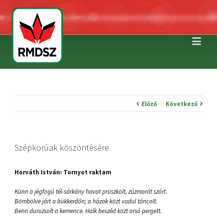
Előző
Következő
Szépkorúak köszöntésére
Horváth István: Tornyot raktam
Künn a jégfogú tél-sárkány havat prüszkölt, zúzmarát szórt.
Bömbölve járt a bükkerdőn; a házak közt vadul táncolt.
Benn duruzsolt a kemence. Halk beszéd közt orsó pergett.