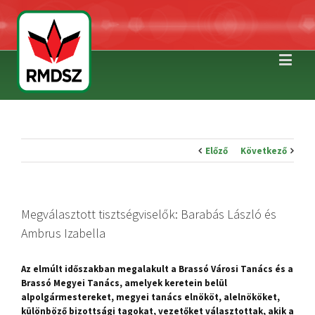
Előző
Következő
Megválasztott tisztségviselők: Barabás László és
Ambrus Izabella
Az elmúlt időszakban megalakult a Brassó Városi Tanács és a
Brassó Megyei Tanács, amelyek keretein belül
alpolgármestereket, megyei tanács elnököt, alelnököket,
különböző bizottsági tagokat, vezetőket választottak, akik a