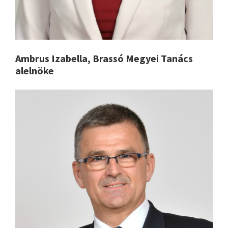
Ambrus Izabella, Brassó Megyei Tanács
alelnöke