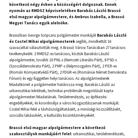
következő négy évben a közösségért dolgoznak. Ennek
nyomán az RMDSZ képviseletében Barabás László Brassó
első magyar alpolgármestere, és Ambrus Izabella, a Brassó
Megyei Tanács egyik alelnöke.
Brassóban George Scripcaru polgármester munkáját
Barabás László
és Costel Mihai alpolgármesterek
segítik, mindkettőt 16
szavazattal választották meg. A Brassó Városi Tanácsban 27 tanácsos
tevékenykedik: 2 RMDSZ-es tanácsos, köztük Barabás László
alpolgármester, tovább 10 PNL-s (Nemzeti Liberális Párt), 8 PSD-s
(Szociáldemokrata Párt), 2 PMP-s (Népmozgalmi Párt), 2 PER-es
(Román Környezetvédő Párt), 2 FDGR-es (Romániai Német Demokrata
Fórum) és egy független helyi tanácsos. Az alpolgármesterek
feladatköreit a polgármester határozza meg. Barabás László az
urbanisztikai kérdések, technikai problémák megoldását kapta
alpolgármesteri feladatának. Területrendezés, az építkezési
engedélyekkel, és koordinálja a város közgazdászainak munkáját.
Costel Mihai felel a távhőszolgáltatásért, a minőségi közszállításért,
szociális lakásokért, a kulturális közintézményekért.
Brassó első magyar alpolgármestere a következő
szakosztályok munkájáért felel
: urbanisztikai, területrendészeti,