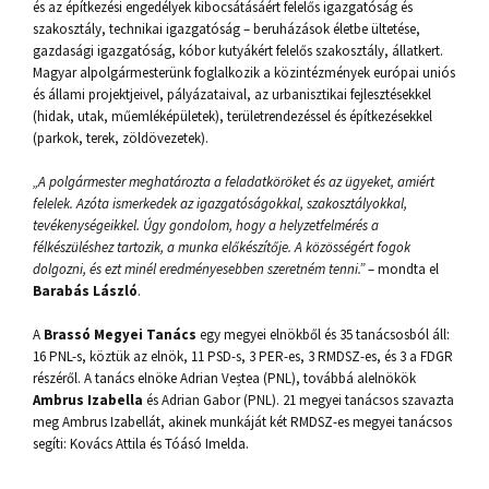
és az építkezési engedélyek kibocsátásáért felelős igazgatóság és
szakosztály, technikai igazgatóság – beruházások életbe ültetése,
gazdasági igazgatóság, kóbor kutyákért felelős szakosztály, állatkert.
Magyar alpolgármesterünk foglalkozik a közintézmények európai uniós
és állami projektjeivel, pályázataival, az urbanisztikai fejlesztésekkel
(hidak, utak, műemléképületek), területrendezéssel és építkezésekkel
(parkok, terek, zöldövezetek).
„A polgármester meghatározta a feladatköröket és az ügyeket, amiért
felelek. Azóta ismerkedek az igazgatóságokkal, szakosztályokkal,
tevékenységeikkel. Úgy gondolom, hogy a helyzetfelmérés a
félkészüléshez tartozik, a munka előkészítője. A közösségért fogok
dolgozni, és ezt minél eredményesebben szeretném tenni.”
– mondta el
Barabás László
.
A
Brassó Megyei Tanács
egy megyei elnökből és 35 tanácsosból áll:
16 PNL-s, köztük az elnök, 11 PSD-s, 3 PER-es, 3 RMDSZ-es, és 3 a FDGR
részéről. A tanács elnöke Adrian Veștea (PNL), továbbá alelnökök
Ambrus Izabella
és Adrian Gabor (PNL). 21 megyei tanácsos szavazta
meg Ambrus Izabellát, akinek munkáját két RMDSZ-es megyei tanácsos
segíti: Kovács Attila és Tóásó Imelda.