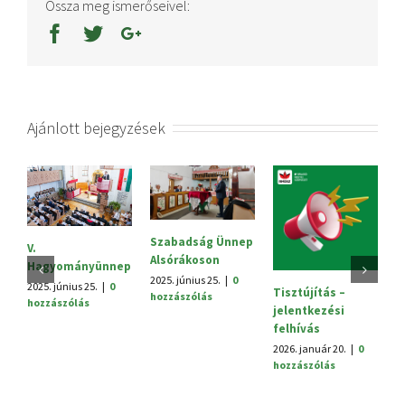
Ossza meg ismerőseivel:
Ajánlott bejegyzések
Szabadság Ünnep
Sajtóközlemé
Alsórákoson
2025. október 3.
|
ányünnep
hozzászólás
2025. június 25.
|
0
us 25.
|
0
Tisztújítás –
hozzászólás
lás
jelentkezési
felhívás
2026. január 20.
|
0
hozzászólás